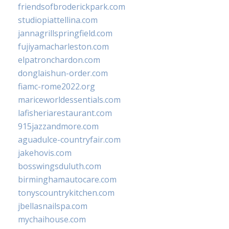
friendsofbroderickpark.com
studiopiattellina.com
jannagrillspringfield.com
fujiyamacharleston.com
elpatronchardon.com
donglaishun-order.com
fiamc-rome2022.org
mariceworldessentials.com
lafisheriarestaurant.com
915jazzandmore.com
aguadulce-countryfair.com
jakehovis.com
bosswingsduluth.com
birminghamautocare.com
tonyscountrykitchen.com
jbellasnailspa.com
mychaihouse.com