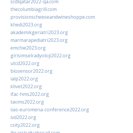
scdlqatar2022-qa.com
thecolumbiagrill.com
provisionscheeseandwineshoppe.com
khedi2023.org
akademikgeriatri2023.org
marmarapediatri2023.org
emchie2023.org
girisimselradyoloji2022.org
utcd2022.org
biosensor2022.org
ialp2022.org
klivet2022.org
ifac-hms2022.org
taoms2022.org
iias-euromena-conference2022.org
ivd2022.org
csity2022.org
ibsarstudyabroad.com