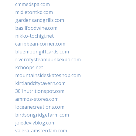
cmmedspa.com
midletontkd.com
gardensandgrills.com
basilfoodwine.com
nikko-tochigi.net
caribbean-corner.com
bluemoongiftcards.com
rivercitysteampunkexpo.com
kchoops.net
mountainsideskateshop.com
kirtlandcitytavern.com
301nutritionspot.com
ammos-stores.com
loceanecreations.com
birdsongridgefarm.com
joiedevivblog.com
valera-amsterdam.com