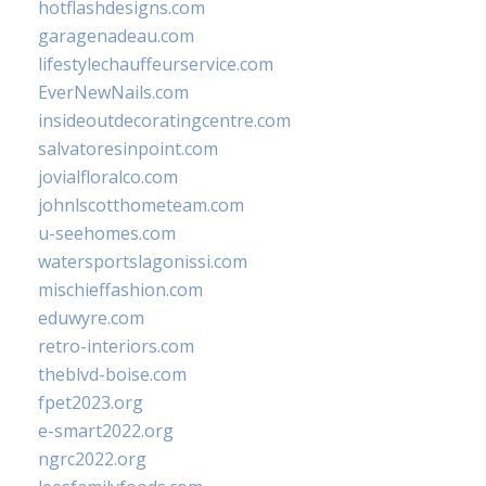
hotflashdesigns.com
garagenadeau.com
lifestylechauffeurservice.com
EverNewNails.com
insideoutdecoratingcentre.com
salvatoresinpoint.com
jovialfloralco.com
johnlscotthometeam.com
u-seehomes.com
watersportslagonissi.com
mischieffashion.com
eduwyre.com
retro-interiors.com
theblvd-boise.com
fpet2023.org
e-smart2022.org
ngrc2022.org