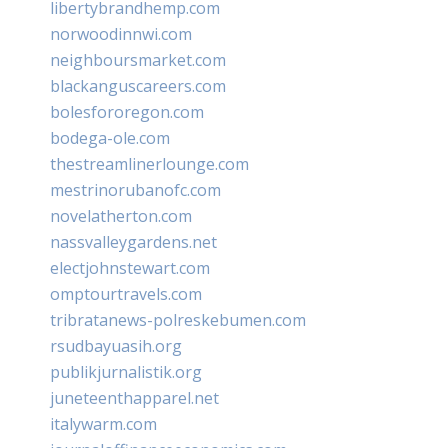
libertybrandhemp.com
norwoodinnwi.com
neighboursmarket.com
blackanguscareers.com
bolesfororegon.com
bodega-ole.com
thestreamlinerlounge.com
mestrinorubanofc.com
novelatherton.com
nassvalleygardens.net
electjohnstewart.com
omptourtravels.com
tribratanews-polreskebumen.com
rsudbayuasih.org
publikjurnalistik.org
juneteenthapparel.net
italywarm.com