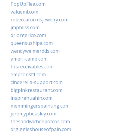
PopUpFlea.com
valueml.com
rebeccatorresjewelry.com
jmpbliss.com
drjorgerico.com
queensushipa.com
wendyweimerdds.com
ameri-camp.com
hrsreceivables.com
empconst1.com
cinderella-support.com
bigpinkrestaurant.com
inspirehuahin.com
memmingerspainting.com
jeremypbeasley.com
thesandwichdepotcos.com
drgiggleshouseofpain.com