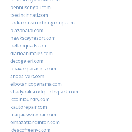
bennusehgall.com
tsecincinnati.com
roderconstructiongroup.com
plazabatai.com
hawkscayresort.com
hellonquads.com
diarioanimales.com
decogaleri.com
unavozparadios.com
shoes-vert.com
elbotanicopanama.com
shadyoaksrockportrvpark.com
jccoinlaundry.com
kautorepair.com
marjaeswinebar.com
elmazatlanclinton.com
ideacoffeenyc.com