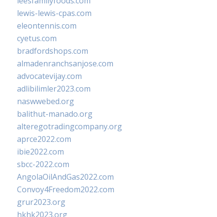
leesfamilyfoods.com
lewis-lewis-cpas.com
eleontennis.com
cyetus.com
bradfordshops.com
almadenranchsanjose.com
advocatevijay.com
adlibilimler2023.com
naswwebed.org
balithut-manado.org
alteregotradingcompany.org
aprce2022.com
ibie2022.com
sbcc-2022.com
AngolaOilAndGas2022.com
Convoy4Freedom2022.com
grur2023.org
hkhk2023.org