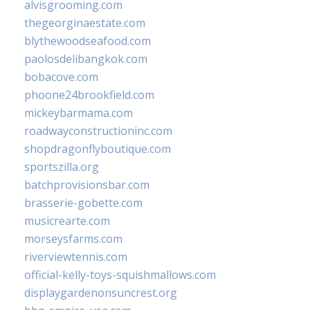
alvisgrooming.com
thegeorginaestate.com
blythewoodseafood.com
paolosdelibangkok.com
bobacove.com
phoone24brookfield.com
mickeybarmama.com
roadwayconstructioninc.com
shopdragonflyboutique.com
sportszilla.org
batchprovisionsbar.com
brasserie-gobette.com
musicrearte.com
morseysfarms.com
riverviewtennis.com
official-kelly-toys-squishmallows.com
displaygardenonsuncrest.org