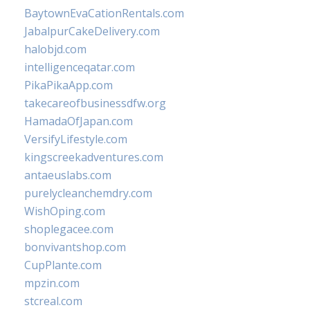
BaytownEvaCationRentals.com
JabalpurCakeDelivery.com
halobjd.com
intelligenceqatar.com
PikaPikaApp.com
takecareofbusinessdfw.org
HamadaOfJapan.com
VersifyLifestyle.com
kingscreekadventures.com
antaeuslabs.com
purelycleanchemdry.com
WishOping.com
shoplegacee.com
bonvivantshop.com
CupPlante.com
mpzin.com
stcreal.com