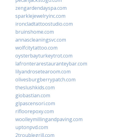
zengardendayspa.com
sparklejewelryinc.com
ironcladtattoostudio.com
bruinshome.com
annascleaningsvc.com
wolfcitytattoo.com
oysterbayturkeytrot.com
lafronterarestauranteybar.com
lilyandrosetearoom.com
olivesburgberrypatch.com
theslushkids.com
giobastian.com
glpascensori.com
rifloorepoxy.com
woolleymillingandpaving.com
uptonpvd.com
2troublegrill.com