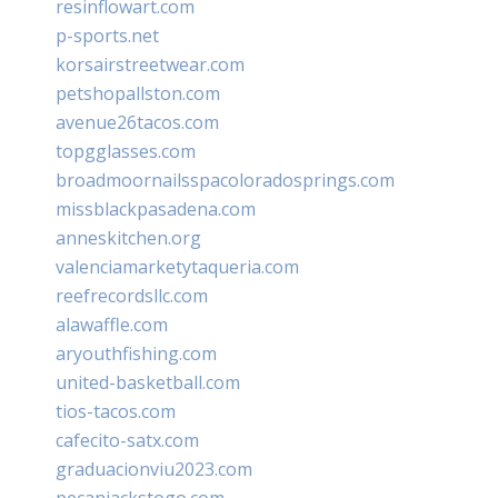
resinflowart.com
p-sports.net
korsairstreetwear.com
petshopallston.com
avenue26tacos.com
topgglasses.com
broadmoornailsspacoloradosprings.com
missblackpasadena.com
anneskitchen.org
valenciamarketytaqueria.com
reefrecordsllc.com
alawaffle.com
aryouthfishing.com
united-basketball.com
tios-tacos.com
cafecito-satx.com
graduacionviu2023.com
pecanjackstogo.com