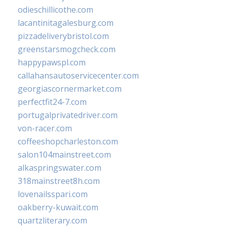
odieschillicothe.com
lacantinitagalesburg.com
pizzadeliverybristol.com
greenstarsmogcheck.com
happypawspl.com
callahansautoservicecenter.com
georgiascornermarket.com
perfectfit24-7.com
portugalprivatedriver.com
von-racer.com
coffeeshopcharleston.com
salon104mainstreet.com
alkaspringswater.com
318mainstreet8h.com
lovenailsspari.com
oakberry-kuwait.com
quartzliterary.com