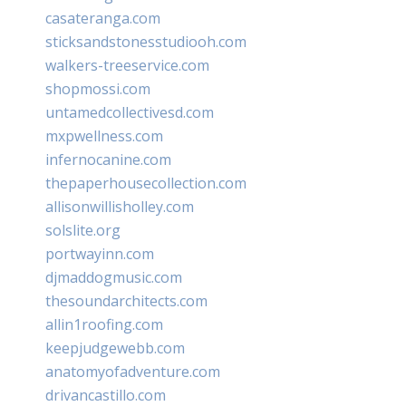
casateranga.com
sticksandstonesstudiooh.com
walkers-treeservice.com
shopmossi.com
untamedcollectivesd.com
mxpwellness.com
infernocanine.com
thepaperhousecollection.com
allisonwillisholley.com
solslite.org
portwayinn.com
djmaddogmusic.com
thesoundarchitects.com
allin1roofing.com
keepjudgewebb.com
anatomyofadventure.com
drivancastillo.com