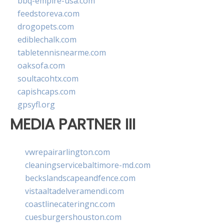
bbq-empire-usa.com
feedstoreva.com
drogopets.com
ediblechalk.com
tabletennisnearme.com
oaksofa.com
soultacohtx.com
capishcaps.com
gpsyfl.org
MEDIA PARTNER III
vwrepairarlington.com
cleaningservicebaltimore-md.com
beckslandscapeandfence.com
vistaaltadelveramendi.com
coastlinecateringnc.com
cuesburgershouston.com