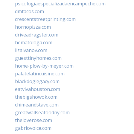
psicologiaespecializadaencampeche.com
dmtacos.com
crescentstreetprinting.com
hornopizza.com
driveadragster.com
hematologa.com
lizaivanov.com
guesttinyhomes.com
home-plow-by-meyer.com
palatelatincuisine.com
blackdoglegacy.com
eatvivahouston.com
thebigshowok.com
chimeandstave.com
greatwallseafoodny.com
theloverose.com
gabriovoice.com