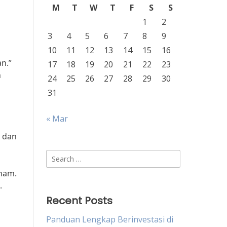
M
T
W
T
F
S
S
1
2
3
4
5
6
7
8
9
10
11
12
13
14
15
16
n.”
17
18
19
20
21
22
23
n
24
25
26
27
28
29
30
31
« Mar
a dan
Search
for:
aham.
.
Recent Posts
Panduan Lengkap Berinvestasi di