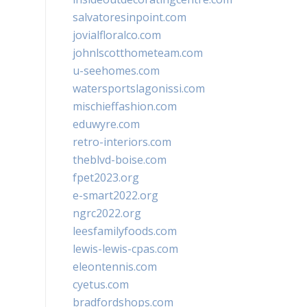
salvatoresinpoint.com
jovialfloralco.com
johnlscotthometeam.com
u-seehomes.com
watersportslagonissi.com
mischieffashion.com
eduwyre.com
retro-interiors.com
theblvd-boise.com
fpet2023.org
e-smart2022.org
ngrc2022.org
leesfamilyfoods.com
lewis-lewis-cpas.com
eleontennis.com
cyetus.com
bradfordshops.com