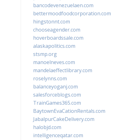
bancodevenezuelaen.com
bettermoodfoodcorporation.com
hingstonnt.com
chooseagender.com
hoverboardssale.com
alaskapolitics.com
stsmp.org
manoelneves.com
mandelaeffectlibrary.com
roselynns.com
balanceyoganj.com
salesforceblogs.com
TrainGames365.com
BaytownEvaCationRentals.com
JabalpurCakeDelivery.com
halobjd.com
intelligenceqatar.com