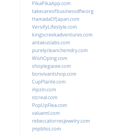
PikaPikaApp.com
takecareofbusinessdfw.org
HamadaOfJapan.com
VersifyLifestyle.com
kingscreekadventures.com
antaeuslabs.com
purelycleanchemdry.com
WishOping.com
shoplegacee.com
bonvivantshop.com
CupPlante.com
mpzin.com
stcreal.com
PopUpFlea.com
valueml.com
rebeccatorresjewelry.com
jmpbliss.com