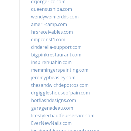
drjorgerico.com
queensushipa.com
wendyweimerdds.com
ameri-camp.com
hrsreceivables.com
empconst1.com
cinderella-support.com
bigpinkrestaurant.com
inspirehuahin.com
memmingerspainting.com
jeremypbeasley.com
thesandwichdepotcos.com
drgiggleshouseofpain.com
hotflashdesigns.com
garagenadeau.com
lifestylechauffeurservice.com
EverNewNails.com
insideoutdecoratingcentre.com