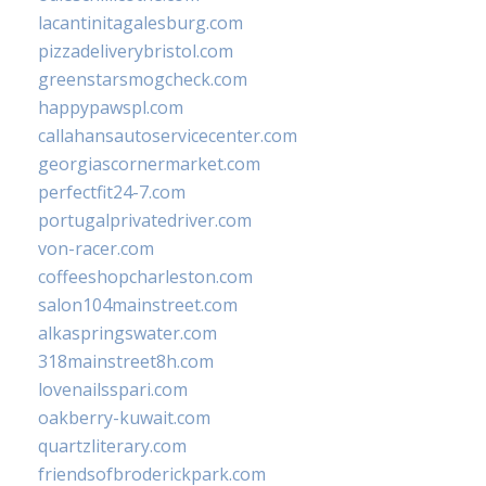
lacantinitagalesburg.com
pizzadeliverybristol.com
greenstarsmogcheck.com
happypawspl.com
callahansautoservicecenter.com
georgiascornermarket.com
perfectfit24-7.com
portugalprivatedriver.com
von-racer.com
coffeeshopcharleston.com
salon104mainstreet.com
alkaspringswater.com
318mainstreet8h.com
lovenailsspari.com
oakberry-kuwait.com
quartzliterary.com
friendsofbroderickpark.com