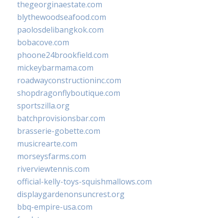
thegeorginaestate.com
blythewoodseafood.com
paolosdelibangkok.com
bobacove.com
phoone24brookfield.com
mickeybarmama.com
roadwayconstructioninc.com
shopdragonflyboutique.com
sportszilla.org
batchprovisionsbar.com
brasserie-gobette.com
musicrearte.com
morseysfarms.com
riverviewtennis.com
official-kelly-toys-squishmallows.com
displaygardenonsuncrest.org
bbq-empire-usa.com