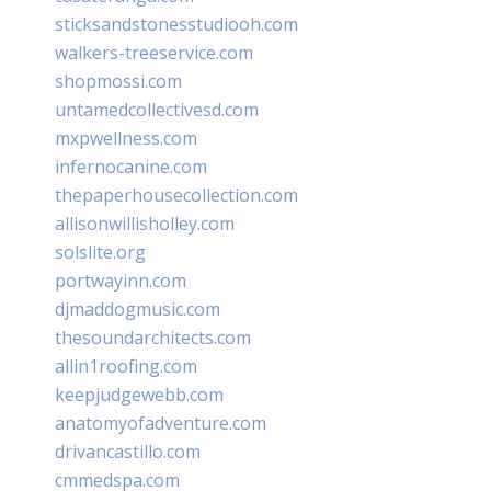
sticksandstonesstudiooh.com
walkers-treeservice.com
shopmossi.com
untamedcollectivesd.com
mxpwellness.com
infernocanine.com
thepaperhousecollection.com
allisonwillisholley.com
solslite.org
portwayinn.com
djmaddogmusic.com
thesoundarchitects.com
allin1roofing.com
keepjudgewebb.com
anatomyofadventure.com
drivancastillo.com
cmmedspa.com