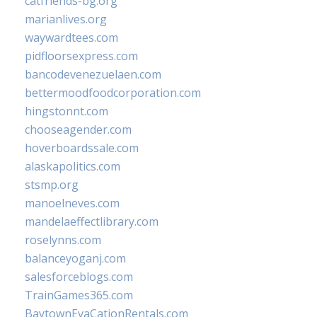
catfriends-bg.org
marianlives.org
waywardtees.com
pidfloorsexpress.com
bancodevenezuelaen.com
bettermoodfoodcorporation.com
hingstonnt.com
chooseagender.com
hoverboardssale.com
alaskapolitics.com
stsmp.org
manoelneves.com
mandelaeffectlibrary.com
roselynns.com
balanceyoganj.com
salesforceblogs.com
TrainGames365.com
BaytownEvaCationRentals.com