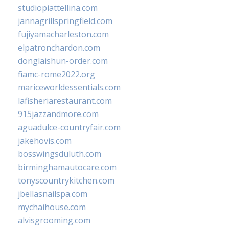
studiopiattellina.com
jannagrillspringfield.com
fujiyamacharleston.com
elpatronchardon.com
donglaishun-order.com
fiamc-rome2022.org
mariceworldessentials.com
lafisheriarestaurant.com
915jazzandmore.com
aguadulce-countryfair.com
jakehovis.com
bosswingsduluth.com
birminghamautocare.com
tonyscountrykitchen.com
jbellasnailspa.com
mychaihouse.com
alvisgrooming.com