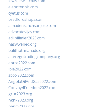
lewis-lewis-cpas.com
eleontennis.com
cyetus.com
bradfordshops.com
almadenranchsanjose.com
advocatevijay.com
adlibilimler2023.com
naswwebed.org
balithut-manado.org
alteregotradingcompany.org
aprce2022.com
ibie2022.com
sbcc-2022.com
AngolaOilAndGas2022.com
Convoy4Freedom2022.com
grur2023.org
hkhk2023.org
napm2023.org