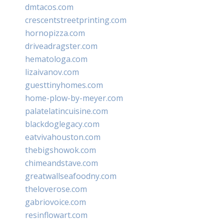
dmtacos.com
crescentstreetprinting.com
hornopizza.com
driveadragster.com
hematologa.com
lizaivanov.com
guesttinyhomes.com
home-plow-by-meyer.com
palatelatincuisine.com
blackdoglegacy.com
eatvivahouston.com
thebigshowok.com
chimeandstave.com
greatwallseafoodny.com
theloverose.com
gabriovoice.com
resinflowart.com