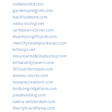
midletontkd.com
gardensandgrills.com
basilfoodwine.com
nikko-tochigi.net
caribbean-corner.com
bluemoongiftcards.com
rivercitysteampunkexpo.com
kchoops.net
mountainsideskateshop.com
kirtlandcitytavern.com
301nutritionspot.com
ammos-stores.com
loceanecreations.com
birdsongridgefarm.com
joiedevivblog.com
valera-amsterdam.com
libertybrandhemp.com