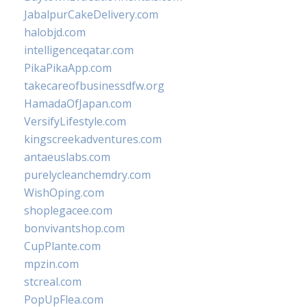
JabalpurCakeDelivery.com
halobjd.com
intelligenceqatar.com
PikaPikaApp.com
takecareofbusinessdfw.org
HamadaOfJapan.com
VersifyLifestyle.com
kingscreekadventures.com
antaeuslabs.com
purelycleanchemdry.com
WishOping.com
shoplegacee.com
bonvivantshop.com
CupPlante.com
mpzin.com
stcreal.com
PopUpFlea.com