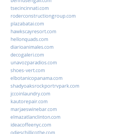
bennusehgall.com
tsecincinnati.com
roderconstructiongroup.com
plazabatai.com
hawkscayresort.com
hellonquads.com
diarioanimales.com
decogaleri.com
unavozparadios.com
shoes-vert.com
elbotanicopanama.com
shadyoaksrockportrvpark.com
jccoinlaundry.com
kautorepair.com
marjaeswinebar.com
elmazatlanclinton.com
ideacoffeenyc.com
odieschillicothe.com