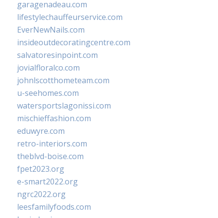
garagenadeau.com
lifestylechauffeurservice.com
EverNewNails.com
insideoutdecoratingcentre.com
salvatoresinpoint.com
jovialfloralco.com
johnlscotthometeam.com
u-seehomes.com
watersportslagonissi.com
mischieffashion.com
eduwyre.com
retro-interiors.com
theblvd-boise.com
fpet2023.org
e-smart2022.org
ngrc2022.org
leesfamilyfoods.com