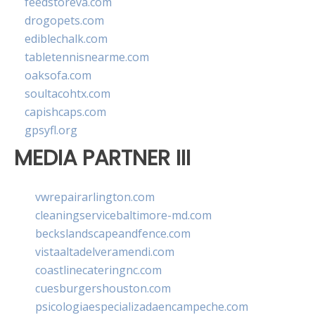
feedstoreva.com
drogopets.com
ediblechalk.com
tabletennisnearme.com
oaksofa.com
soultacohtx.com
capishcaps.com
gpsyfl.org
MEDIA PARTNER III
vwrepairarlington.com
cleaningservicebaltimore-md.com
beckslandscapeandfence.com
vistaaltadelveramendi.com
coastlinecateringnc.com
cuesburgershouston.com
psicologiaespecializadaencampeche.com