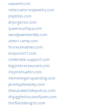
valueml.com
rebeccatorresjewelry.com
jmpbliss.com
drjorgerico.com
queensushipa.com
wendyweimerdds.com
ameri-camp.com
hrsreceivables.com
empconst1.com
cinderella-support.com
bigpinkrestaurant.com
inspirehuahin.com
memmingerspainting.com
jeremypbeasley.com
thesandwichdepotcos.com
drgiggleshouseofpain.com
hotflashdesigns.com