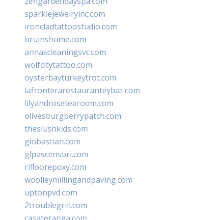
zengardendayspa.com
sparklejewelryinc.com
ironcladtattoostudio.com
bruinshome.com
annascleaningsvc.com
wolfcitytattoo.com
oysterbayturkeytrot.com
lafronterarestauranteybar.com
lilyandrosetearoom.com
olivesburgberrypatch.com
theslushkids.com
giobastian.com
glpascensori.com
rifloorepoxy.com
woolleymillingandpaving.com
uptonpvd.com
2troublegrill.com
casateranga.com