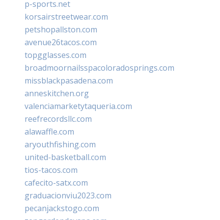
p-sports.net
korsairstreetwear.com
petshopallston.com
avenue26tacos.com
topgglasses.com
broadmoornailsspacoloradosprings.com
missblackpasadena.com
anneskitchen.org
valenciamarketytaqueria.com
reefrecordsllc.com
alawaffle.com
aryouthfishing.com
united-basketball.com
tios-tacos.com
cafecito-satx.com
graduacionviu2023.com
pecanjackstogo.com