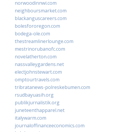
norwoodinnwi.com
neighboursmarket.com
blackanguscareers.com
bolesfororegon.com
bodega-ole.com
thestreamlinerlounge.com
mestrinorubanofc.com
novelatherton.com
nassvalleygardens.net
electjohnstewart.com
omptourtravels.com
tribratanews-polreskebumen.com
rsudbayuasih.org
publikjurnalistik.org
juneteenthapparel.net
italywarm.com
journaloffinanceeconomics.com