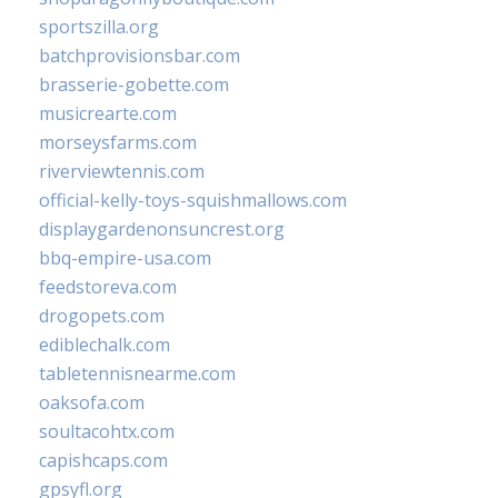
sportszilla.org
batchprovisionsbar.com
brasserie-gobette.com
musicrearte.com
morseysfarms.com
riverviewtennis.com
official-kelly-toys-squishmallows.com
displaygardenonsuncrest.org
bbq-empire-usa.com
feedstoreva.com
drogopets.com
ediblechalk.com
tabletennisnearme.com
oaksofa.com
soultacohtx.com
capishcaps.com
gpsyfl.org