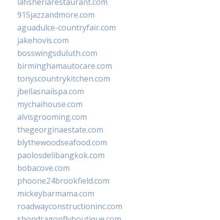
lafisheriarestaurant.com
915jazzandmore.com
aguadulce-countryfair.com
jakehovis.com
bosswingsduluth.com
birminghamautocare.com
tonyscountrykitchen.com
jbellasnailspa.com
mychaihouse.com
alvisgrooming.com
thegeorginaestate.com
blythewoodseafood.com
paolosdelibangkok.com
bobacove.com
phoone24brookfield.com
mickeybarmama.com
roadwayconstructioninc.com
shopdragonflyboutique.com