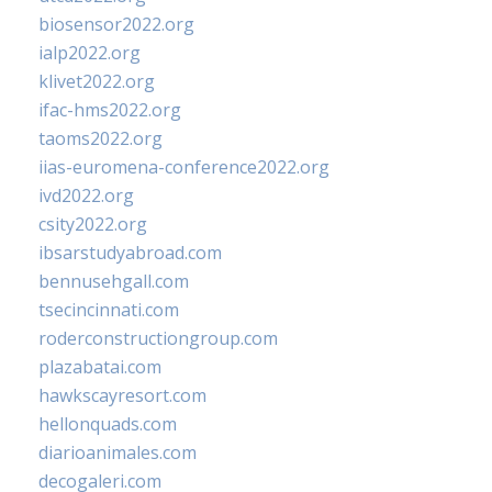
biosensor2022.org
ialp2022.org
klivet2022.org
ifac-hms2022.org
taoms2022.org
iias-euromena-conference2022.org
ivd2022.org
csity2022.org
ibsarstudyabroad.com
bennusehgall.com
tsecincinnati.com
roderconstructiongroup.com
plazabatai.com
hawkscayresort.com
hellonquads.com
diarioanimales.com
decogaleri.com