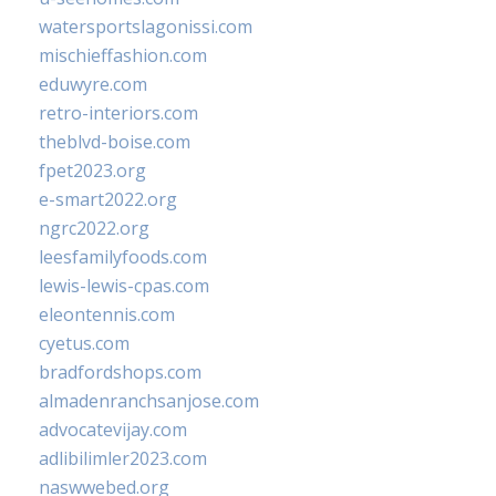
watersportslagonissi.com
mischieffashion.com
eduwyre.com
retro-interiors.com
theblvd-boise.com
fpet2023.org
e-smart2022.org
ngrc2022.org
leesfamilyfoods.com
lewis-lewis-cpas.com
eleontennis.com
cyetus.com
bradfordshops.com
almadenranchsanjose.com
advocatevijay.com
adlibilimler2023.com
naswwebed.org