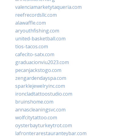
valenciamarketytaqueria.com
reefrecordsllc.com
alawaffle.com
aryouthfishing.com
united-basketball.com
tios-tacos.com
cafecito-satx.com
graduacionviu2023.com
pecanjackstogo.com
zengardendayspa.com
sparklejewelryinc.com
ironcladtattoostudio.com
bruinshome.com
annascleaningsvc.com
wolfcitytattoo.com
oysterbayturkeytrot.com
lafronterarestauranteybar.com