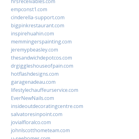
hrsreceivables.com
empconst1.com
cinderella-support.com
bigpinkrestaurant.com
inspirehuahin.com
memmingerspainting.com
jeremypbeasley.com
thesandwichdepotcos.com
drgiggleshouseofpain.com
hotflashdesigns.com
garagenadeau.com
lifestylechauffeurservice.com
EverNewNails.com
insideoutdecoratingcentre.com
salvatoresinpoint.com
jovialfloralco.com
johnlscotthometeam.com
u-seehomes.com