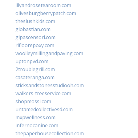
lilyandrosetearoom.com
olivesburgberrypatch.com
theslushkids.com
giobastian.com
glpascensori.com
rifloorepoxy.com
woolleymillingandpaving.com
uptonpvd.com
2troublegrill.com
casateranga.com
sticksandstonesstudiooh.com
walkers-treeservice.com
shopmossi.com
untamedcollectivesd.com
mxpwellness.com
infernocanine.com
thepaperhousecollection.com