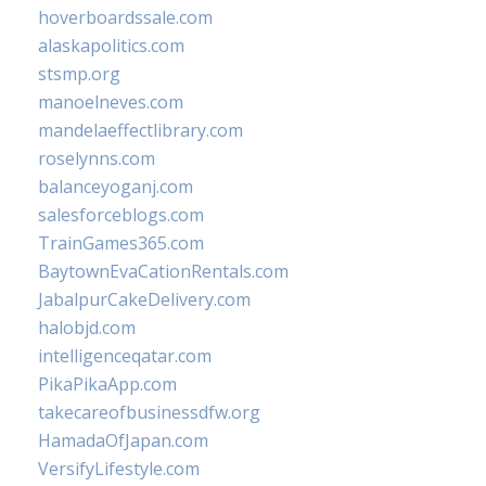
hoverboardssale.com
alaskapolitics.com
stsmp.org
manoelneves.com
mandelaeffectlibrary.com
roselynns.com
balanceyoganj.com
salesforceblogs.com
TrainGames365.com
BaytownEvaCationRentals.com
JabalpurCakeDelivery.com
halobjd.com
intelligenceqatar.com
PikaPikaApp.com
takecareofbusinessdfw.org
HamadaOfJapan.com
VersifyLifestyle.com