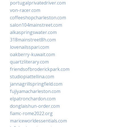
portugalprivatedriver.com
von-racer.com
coffeeshopcharleston.com
salon104mainstreet.com
alkaspringswater.com
318mainstreet8h.com
lovenailsspari.com
oakberry-kuwait.com
quartzliterary.com
friendsofbroderickpark.com
studiopiattellina.com
jannagrillspringfield.com
fujiyamacharleston.com
elpatronchardon.com
donglaishun-order.com
fiamc-rome2022.org
mariceworldessentials.com