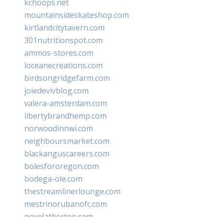
kchoops.net
mountainsideskateshop.com
kirtlandcitytavern.com
301nutritionspot.com
ammos-stores.com
loceanecreations.com
birdsongridgefarm.com
joiedevivblog.com
valera-amsterdam.com
libertybrandhemp.com
norwoodinnwi.com
neighboursmarket.com
blackanguscareers.com
bolesfororegon.com
bodega-ole.com
thestreamlinerlounge.com
mestrinorubanofc.com
novelatherton.com