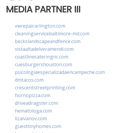
MEDIA PARTNER III
vwrepairarlington.com
cleaningservicebaltimore-md.com
beckslandscapeandfence.com
vistaaltadelveramendi.com
coastlinecateringnc.com
cuesburgershouston.com
psicologiaespecializadaencampeche.com
dmtacos.com
crescentstreetprinting.com
hornopizza.com
driveadragster.com
hematologa.com
lizaivanov.com
guesttinyhomes.com