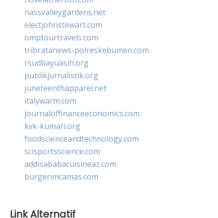
nassvalleygardens.net
electjohnstewart.com
omptourtravels.com
tribratanews-polreskebumen.com
rsudbayuasih.org
publikjurnalistik.org
juneteenthapparel.net
italywarm.com
journaloffinanceeconomics.com
kvk-kumari.org
foodscienceandtechnology.com
scisportsscience.com
addisababacuisineaz.com
burgerimcamas.com
Link Alternatif