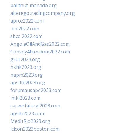
balithut-manado.org
alteregotradingcompany.org
aprce2022.com
ibie2022.com
sbcc-2022.com
AngolaOilAndGas2022.com
Convoy4Freedom2022.com
grur2023.org
hkhk2023.org
napm2023.org
apsdfd2023.org
forumausape2023.com
imkl2023.com
careerfaircsd2023.com
apsth2023.com
MedItRio2023.org
lcicon2023boston.com