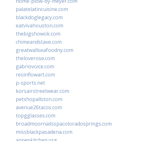
home-plow-by-meyer.com
palatelatincuisine.com
blackdoglegacy.com
eatvivahouston.com
thebigshowok.com
chimeandstave.com
greatwallseafoodny.com
theloverose.com
gabriovoice.com
resinflowart.com
p-sports.net
korsairstreetwear.com
petshopallston.com
avenue26tacos.com
topgglasses.com
broadmoornailsspacoloradosprings.com
missblackpasadena.com
anneskitchen.org