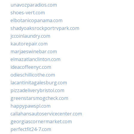
unavozparadios.com
shoes-vert.com
elbotanicopanama.com
shadyoaksrockportrvpark.com
jccoinlaundry.com
kautorepair.com
marjaeswinebar.com
elmazatlanclinton.com
ideacoffeenyc.com
odieschillicothe.com
lacantinitagalesburg.com
pizzadeliverybristol.com
greenstarsmogcheck.com
happypawspl.com
callahansautoservicecenter.com
georgiascornermarket.com
perfectfit24-7.com