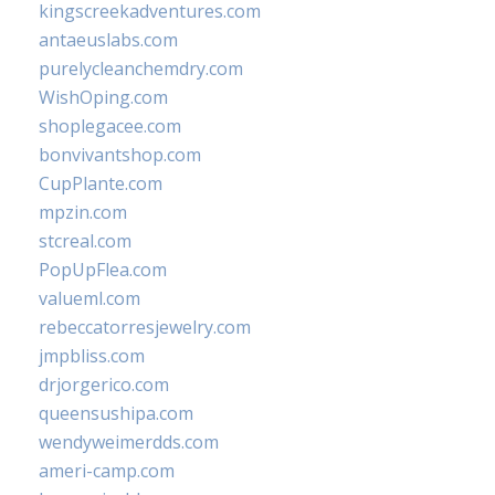
kingscreekadventures.com
antaeuslabs.com
purelycleanchemdry.com
WishOping.com
shoplegacee.com
bonvivantshop.com
CupPlante.com
mpzin.com
stcreal.com
PopUpFlea.com
valueml.com
rebeccatorresjewelry.com
jmpbliss.com
drjorgerico.com
queensushipa.com
wendyweimerdds.com
ameri-camp.com