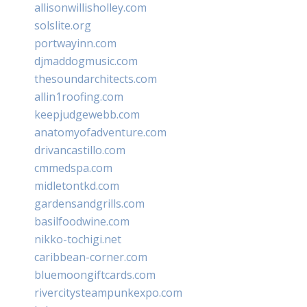
allisonwillisholley.com
solslite.org
portwayinn.com
djmaddogmusic.com
thesoundarchitects.com
allin1roofing.com
keepjudgewebb.com
anatomyofadventure.com
drivancastillo.com
cmmedspa.com
midletontkd.com
gardensandgrills.com
basilfoodwine.com
nikko-tochigi.net
caribbean-corner.com
bluemoongiftcards.com
rivercitysteampunkexpo.com