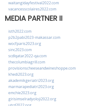
waitangidayfestival2022.com
vacancesscolaires2022.com
MEDIA PARTNER II
isth2022.com
p2b2pabi2023-makassar.com
wocfparis2023.org
sinc2023.com
scdlqatar2022-qa.com
thecolumbiagrill.com
provisionscheeseandwineshoppe.com
khedi2023.org
akademikgeriatri2023.org
marmarapediatri2023.org
emchie2023.org
girisimselradyoloji2022.org
utcd2022.org