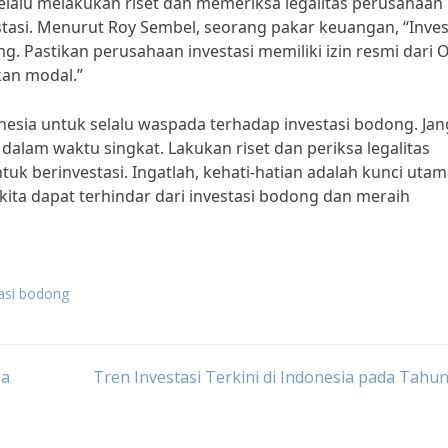
lalu melakukan riset dan memeriksa legalitas perusahaan
tasi. Menurut Roy Sembel, seorang pakar keuangan, “Inves
. Pastikan perusahaan investasi memiliki izin resmi dari 
an modal.”
nesia untuk selalu waspada terhadap investasi bodong. Ja
alam waktu singkat. Lakukan riset dan periksa legalitas
k berinvestasi. Ingatlah, kehati-hatian adalah kunci uta
ita dapat terhindar dari investasi bodong dan meraih
tasi bodong
ia
Tren Investasi Terkini di Indonesia pada Tahu