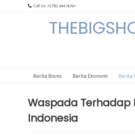
Skip
Call Us: +2782 444 YEAH
to
content
THEBIGSHOW
Berita Bisnis
Berita Ekonomi
Berita 
Waspada Terhadap I
Indonesia