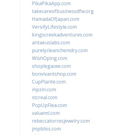
PikaPikaApp.com
takecareofbusinessdfw.org
HamadaOfJapan.com
VersifyLifestyle.com
kingscreekadventures.com
antaeuslabs.com
purelycleanchemdry.com
WishOping.com
shoplegacee.com
bonvivantshop.com
CupPlante.com
mpzin.com
stcreal.com
PopUpFlea.com
valueml.com
rebeccatorresjewelry.com
jmpbliss.com