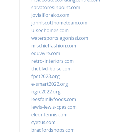
salvatoresinpoint.com
jovialfloralco.com
johnlscotthometeam.com
u-seehomes.com
watersportslagonissi.com
mischieffashion.com
eduwyre.com
retro-interiors.com
theblvd-boise.com
fpet2023.org
e-smart2022.org
ngrc2022.org
leesfamilyfoods.com
lewis-lewis-cpas.com
eleontennis.com
cyetus.com
bradfordshops.com