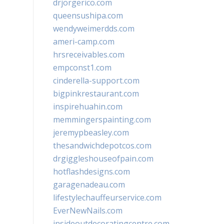
drjorgerico.com
queensushipa.com
wendyweimerdds.com
ameri-camp.com
hrsreceivables.com
empconst1.com
cinderella-support.com
bigpinkrestaurant.com
inspirehuahin.com
memmingerspainting.com
jeremypbeasley.com
thesandwichdepotcos.com
drgiggleshouseofpain.com
hotflashdesigns.com
garagenadeau.com
lifestylechauffeurservice.com
EverNewNails.com
insideoutdecoratingcentre.com