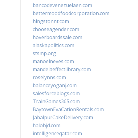
bancodevenezuelaen.com
bettermoodfoodcorporation.com
hingstonnt.com
chooseagender.com
hoverboardssale.com
alaskapolitics.com
stsmp.org
manoelneves.com
mandelaeffectlibrary.com
roselynns.com
balanceyoganj.com
salesforceblogs.com
TrainGames365.com
BaytownEvaCationRentals.com
JabalpurCakeDelivery.com
halobjd.com
intelligenceqatar.com