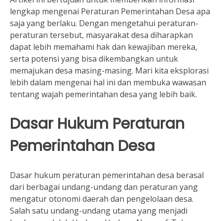
lengkap mengenai Peraturan Pemerintahan Desa apa
saja yang berlaku. Dengan mengetahui peraturan-
peraturan tersebut, masyarakat desa diharapkan
dapat lebih memahami hak dan kewajiban mereka,
serta potensi yang bisa dikembangkan untuk
memajukan desa masing-masing. Mari kita eksplorasi
lebih dalam mengenai hal ini dan membuka wawasan
tentang wajah pemerintahan desa yang lebih baik.
Dasar Hukum Peraturan
Pemerintahan Desa
Dasar hukum peraturan pemerintahan desa berasal
dari berbagai undang-undang dan peraturan yang
mengatur otonomi daerah dan pengelolaan desa.
Salah satu undang-undang utama yang menjadi