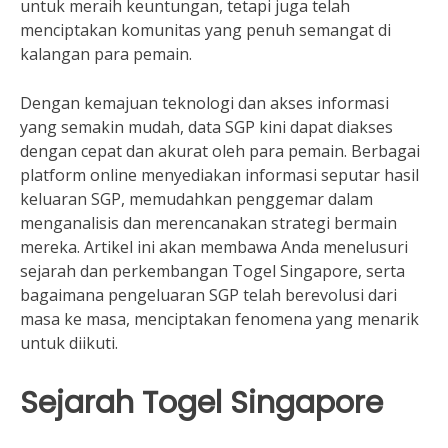
untuk meraih keuntungan, tetapi juga telah
menciptakan komunitas yang penuh semangat di
kalangan para pemain.
Dengan kemajuan teknologi dan akses informasi
yang semakin mudah, data SGP kini dapat diakses
dengan cepat dan akurat oleh para pemain. Berbagai
platform online menyediakan informasi seputar hasil
keluaran SGP, memudahkan penggemar dalam
menganalisis dan merencanakan strategi bermain
mereka. Artikel ini akan membawa Anda menelusuri
sejarah dan perkembangan Togel Singapore, serta
bagaimana pengeluaran SGP telah berevolusi dari
masa ke masa, menciptakan fenomena yang menarik
untuk diikuti.
Sejarah Togel Singapore