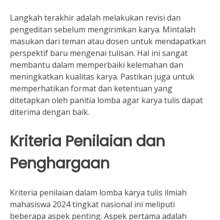
Langkah terakhir adalah melakukan revisi dan
pengeditan sebelum mengirimkan karya. Mintalah
masukan dari teman atau dosen untuk mendapatkan
perspektif baru mengenai tulisan. Hal ini sangat
membantu dalam memperbaiki kelemahan dan
meningkatkan kualitas karya. Pastikan juga untuk
memperhatikan format dan ketentuan yang
ditetapkan oleh panitia lomba agar karya tulis dapat
diterima dengan baik.
Kriteria Penilaian dan
Penghargaan
Kriteria penilaian dalam lomba karya tulis ilmiah
mahasiswa 2024 tingkat nasional ini meliputi
beberapa aspek penting. Aspek pertama adalah