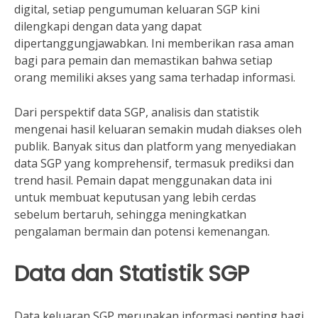
digital, setiap pengumuman keluaran SGP kini
dilengkapi dengan data yang dapat
dipertanggungjawabkan. Ini memberikan rasa aman
bagi para pemain dan memastikan bahwa setiap
orang memiliki akses yang sama terhadap informasi.
Dari perspektif data SGP, analisis dan statistik
mengenai hasil keluaran semakin mudah diakses oleh
publik. Banyak situs dan platform yang menyediakan
data SGP yang komprehensif, termasuk prediksi dan
trend hasil. Pemain dapat menggunakan data ini
untuk membuat keputusan yang lebih cerdas
sebelum bertaruh, sehingga meningkatkan
pengalaman bermain dan potensi kemenangan.
Data dan Statistik SGP
Data keluaran SGP merupakan informasi penting bagi