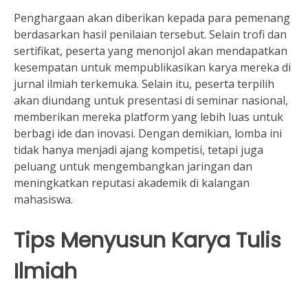
Penghargaan akan diberikan kepada para pemenang
berdasarkan hasil penilaian tersebut. Selain trofi dan
sertifikat, peserta yang menonjol akan mendapatkan
kesempatan untuk mempublikasikan karya mereka di
jurnal ilmiah terkemuka. Selain itu, peserta terpilih
akan diundang untuk presentasi di seminar nasional,
memberikan mereka platform yang lebih luas untuk
berbagi ide dan inovasi. Dengan demikian, lomba ini
tidak hanya menjadi ajang kompetisi, tetapi juga
peluang untuk mengembangkan jaringan dan
meningkatkan reputasi akademik di kalangan
mahasiswa.
Tips Menyusun Karya Tulis
Ilmiah