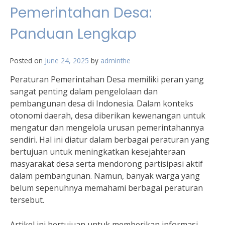
Pemerintahan Desa:
Panduan Lengkap
Posted on
June 24, 2025
by
adminthe
Peraturan Pemerintahan Desa memiliki peran yang
sangat penting dalam pengelolaan dan
pembangunan desa di Indonesia. Dalam konteks
otonomi daerah, desa diberikan kewenangan untuk
mengatur dan mengelola urusan pemerintahannya
sendiri. Hal ini diatur dalam berbagai peraturan yang
bertujuan untuk meningkatkan kesejahteraan
masyarakat desa serta mendorong partisipasi aktif
dalam pembangunan. Namun, banyak warga yang
belum sepenuhnya memahami berbagai peraturan
tersebut.
Artikel ini bertujuan untuk memberikan informasi