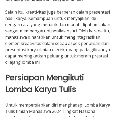
Selain itu, kreativitas juga berperan dalam presentasi
hasil karya. Kemampuan untuk menyajikan ide
dengan cara yang menarik dan mudah dipahami akan
sangat mempengaruhi penilaian juri. Oleh karena itu,
mahasiswa diharapkan untuk mengintegrasikan
elemen kreativitas dalam setiap aspek penulisan dan
presentasi karya ilmiah mereka, yang pada gilirannya
dapat meningkatkan peluang untuk meraih prestasi
di ajang lomba ini.
Persiapan Mengikuti
Lomba Karya Tulis
Untuk mempersiapkan diri menghadapi Lomba Karya
Tulis Ilmiah Mahasiswa 2024 Tingkat Nasional,