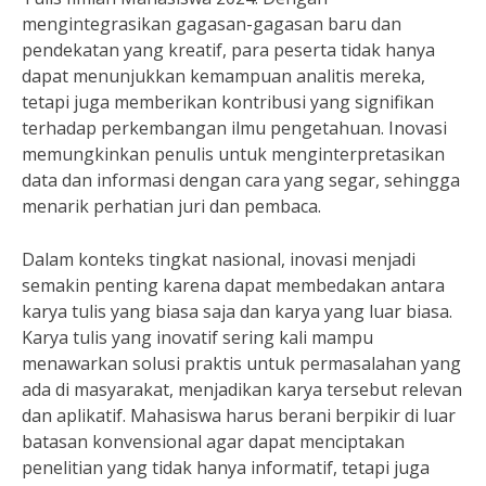
mengintegrasikan gagasan-gagasan baru dan
pendekatan yang kreatif, para peserta tidak hanya
dapat menunjukkan kemampuan analitis mereka,
tetapi juga memberikan kontribusi yang signifikan
terhadap perkembangan ilmu pengetahuan. Inovasi
memungkinkan penulis untuk menginterpretasikan
data dan informasi dengan cara yang segar, sehingga
menarik perhatian juri dan pembaca.
Dalam konteks tingkat nasional, inovasi menjadi
semakin penting karena dapat membedakan antara
karya tulis yang biasa saja dan karya yang luar biasa.
Karya tulis yang inovatif sering kali mampu
menawarkan solusi praktis untuk permasalahan yang
ada di masyarakat, menjadikan karya tersebut relevan
dan aplikatif. Mahasiswa harus berani berpikir di luar
batasan konvensional agar dapat menciptakan
penelitian yang tidak hanya informatif, tetapi juga