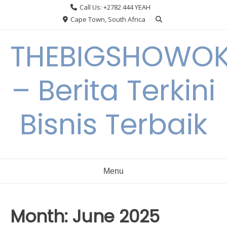
Skip
Call Us: +2782 444 YEAH
to
Cape Town, South Africa
content
THEBIGSHOWO
– Berita Terkini
Bisnis Terbaik
Menu
Month:
June 2025