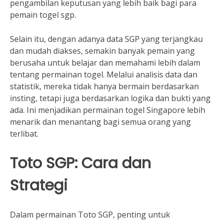
pengambilan keputusan yang lebih baik bagi para
pemain togel sgp.
Selain itu, dengan adanya data SGP yang terjangkau
dan mudah diakses, semakin banyak pemain yang
berusaha untuk belajar dan memahami lebih dalam
tentang permainan togel. Melalui analisis data dan
statistik, mereka tidak hanya bermain berdasarkan
insting, tetapi juga berdasarkan logika dan bukti yang
ada. Ini menjadikan permainan togel Singapore lebih
menarik dan menantang bagi semua orang yang
terlibat.
Toto SGP: Cara dan
Strategi
Dalam permainan Toto SGP, penting untuk