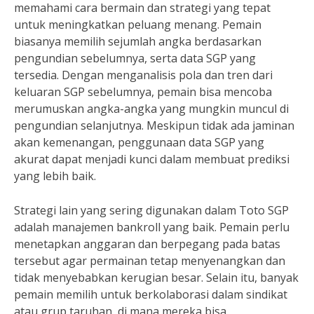
memahami cara bermain dan strategi yang tepat
untuk meningkatkan peluang menang. Pemain
biasanya memilih sejumlah angka berdasarkan
pengundian sebelumnya, serta data SGP yang
tersedia. Dengan menganalisis pola dan tren dari
keluaran SGP sebelumnya, pemain bisa mencoba
merumuskan angka-angka yang mungkin muncul di
pengundian selanjutnya. Meskipun tidak ada jaminan
akan kemenangan, penggunaan data SGP yang
akurat dapat menjadi kunci dalam membuat prediksi
yang lebih baik.
Strategi lain yang sering digunakan dalam Toto SGP
adalah manajemen bankroll yang baik. Pemain perlu
menetapkan anggaran dan berpegang pada batas
tersebut agar permainan tetap menyenangkan dan
tidak menyebabkan kerugian besar. Selain itu, banyak
pemain memilih untuk berkolaborasi dalam sindikat
atau grup taruhan, di mana mereka bisa