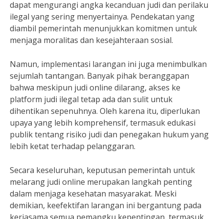
dapat mengurangi angka kecanduan judi dan perilaku
ilegal yang sering menyertainya. Pendekatan yang
diambil pemerintah menunjukkan komitmen untuk
menjaga moralitas dan kesejahteraan sosial.
Namun, implementasi larangan ini juga menimbulkan
sejumlah tantangan. Banyak pihak beranggapan
bahwa meskipun judi online dilarang, akses ke
platform judi ilegal tetap ada dan sulit untuk
dihentikan sepenuhnya. Oleh karena itu, diperlukan
upaya yang lebih komprehensif, termasuk edukasi
publik tentang risiko judi dan penegakan hukum yang
lebih ketat terhadap pelanggaran.
Secara keseluruhan, keputusan pemerintah untuk
melarang judi online merupakan langkah penting
dalam menjaga kesehatan masyarakat. Meski
demikian, keefektifan larangan ini bergantung pada
kerjasama semua pemangku kepentingan, termasuk