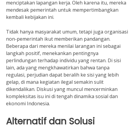
menciptakan lapangan kerja. Oleh karena itu, mereka
mendesak pemerintah untuk mempertimbangkan
kembali kebijakan ini.
Tidak hanya masyarakat umum, tetapi juga organisasi
non-pemerintah ikut memberikan pandangan.
Beberapa dari mereka menilai larangan ini sebagai
langkah positif, menekankan pentingnya
perlindungan terhadap individu yang rentan. Di sisi
lain, ada yang mengkhawatirkan bahwa tanpa
regulasi, perjudian dapat beralih ke sisi yang lebih
gelap, di mana kegiatan ilegal semakin sulit
dikendalikan. Diskusi yang muncul mencerminkan
kompleksitas isu ini di tengah dinamika sosial dan
ekonomi Indonesia.
Alternatif dan Solusi