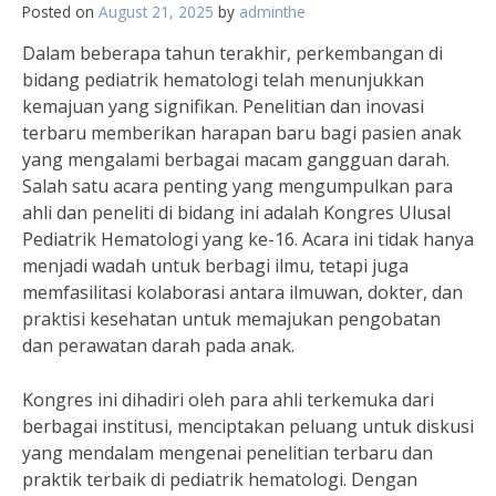
Posted on
August 21, 2025
by
adminthe
Dalam beberapa tahun terakhir, perkembangan di
bidang pediatrik hematologi telah menunjukkan
kemajuan yang signifikan. Penelitian dan inovasi
terbaru memberikan harapan baru bagi pasien anak
yang mengalami berbagai macam gangguan darah.
Salah satu acara penting yang mengumpulkan para
ahli dan peneliti di bidang ini adalah Kongres Ulusal
Pediatrik Hematologi yang ke-16. Acara ini tidak hanya
menjadi wadah untuk berbagi ilmu, tetapi juga
memfasilitasi kolaborasi antara ilmuwan, dokter, dan
praktisi kesehatan untuk memajukan pengobatan
dan perawatan darah pada anak.
Kongres ini dihadiri oleh para ahli terkemuka dari
berbagai institusi, menciptakan peluang untuk diskusi
yang mendalam mengenai penelitian terbaru dan
praktik terbaik di pediatrik hematologi. Dengan