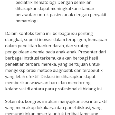
pediatrik hematologi. Dengan demikian,
diharapkan dapat meningkatkan standar
perawatan untuk pasien anak dengan penyakit
hematologi.
Dalam konteks tema ini, berbagai isu penting
diangkat, seperti inovasi dalam terapi gen, kemajuan
dalam penelitian kanker darah, dan strategi
pengelolaan anemia pada anak-anak. Presenter dari
berbagai institusi terkemuka akan berbagi hasil
penelitian terbaru mereka, yang bertujuan untuk
mengeksplorasi metode diagnostik dan terapeutik
yang lebih efektif. Diskusi ini diharapkan dapat
memberikan wawasan baru dan mendorong
kolaborasi di antara para profesional di bidang ini.
Selain itu, kongres ini akan menyajikan sesi interaktif
yang mencakup lokakarya dan panel diskusi, yang
memungkinkan peserta untuk terlibat langsung