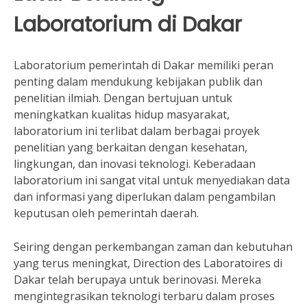
Laboratorium di Dakar
Laboratorium pemerintah di Dakar memiliki peran
penting dalam mendukung kebijakan publik dan
penelitian ilmiah. Dengan bertujuan untuk
meningkatkan kualitas hidup masyarakat,
laboratorium ini terlibat dalam berbagai proyek
penelitian yang berkaitan dengan kesehatan,
lingkungan, dan inovasi teknologi. Keberadaan
laboratorium ini sangat vital untuk menyediakan data
dan informasi yang diperlukan dalam pengambilan
keputusan oleh pemerintah daerah.
Seiring dengan perkembangan zaman dan kebutuhan
yang terus meningkat, Direction des Laboratoires di
Dakar telah berupaya untuk berinovasi. Mereka
mengintegrasikan teknologi terbaru dalam proses