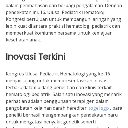
dalam pembahasan dan berbagi pengalaman. Dengan
pendekatan ini, 16. Ulusal Pediatrik Hematoloji
Kongresi bertujuan untuk membangun jaringan yang
lebih kuat di antara praktisi hematologi pediatrik dan
memperkuat komitmen bersama untuk kemajuan
kesehatan anak.
Inovasi Terkini
Kongres Ulusal Pediatrik Hematologi yang ke-16
menjadi ajang untuk mempresentasikan inovasi
terbaru dalam bidang penelitian dan klinis terkait
hematologi pediatrik. Salah satu inovasi yang menarik
perhatian adalah penggunaan terapi gen dalam
pengobatan kelainan darah herediter.
togel sgp
, para
peneliti berhasil mengembangkan pendekatan baru
untuk mengatasi penyakit genetik seperti