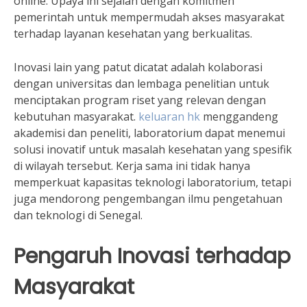
online. Upaya ini sejalan dengan komitmen
pemerintah untuk mempermudah akses masyarakat
terhadap layanan kesehatan yang berkualitas.
Inovasi lain yang patut dicatat adalah kolaborasi
dengan universitas dan lembaga penelitian untuk
menciptakan program riset yang relevan dengan
kebutuhan masyarakat.
keluaran hk
menggandeng
akademisi dan peneliti, laboratorium dapat menemui
solusi inovatif untuk masalah kesehatan yang spesifik
di wilayah tersebut. Kerja sama ini tidak hanya
memperkuat kapasitas teknologi laboratorium, tetapi
juga mendorong pengembangan ilmu pengetahuan
dan teknologi di Senegal.
Pengaruh Inovasi terhadap
Masyarakat