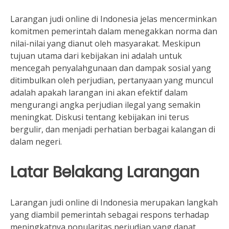
Larangan judi online di Indonesia jelas mencerminkan
komitmen pemerintah dalam menegakkan norma dan
nilai-nilai yang dianut oleh masyarakat. Meskipun
tujuan utama dari kebijakan ini adalah untuk
mencegah penyalahgunaan dan dampak sosial yang
ditimbulkan oleh perjudian, pertanyaan yang muncul
adalah apakah larangan ini akan efektif dalam
mengurangi angka perjudian ilegal yang semakin
meningkat. Diskusi tentang kebijakan ini terus
bergulir, dan menjadi perhatian berbagai kalangan di
dalam negeri.
Latar Belakang Larangan
Larangan judi online di Indonesia merupakan langkah
yang diambil pemerintah sebagai respons terhadap
meningkatnya popularitas perjudian yang dapat