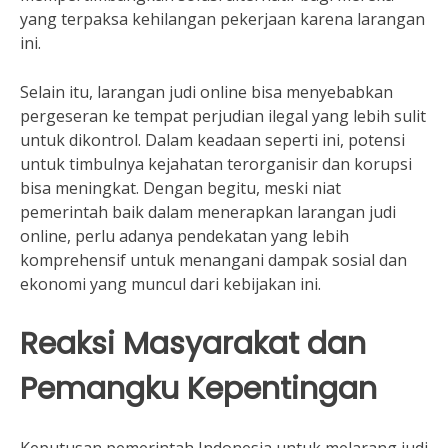
yang terpaksa kehilangan pekerjaan karena larangan
ini.
Selain itu, larangan judi online bisa menyebabkan
pergeseran ke tempat perjudian ilegal yang lebih sulit
untuk dikontrol. Dalam keadaan seperti ini, potensi
untuk timbulnya kejahatan terorganisir dan korupsi
bisa meningkat. Dengan begitu, meski niat
pemerintah baik dalam menerapkan larangan judi
online, perlu adanya pendekatan yang lebih
komprehensif untuk menangani dampak sosial dan
ekonomi yang muncul dari kebijakan ini.
Reaksi Masyarakat dan
Pemangku Kepentingan