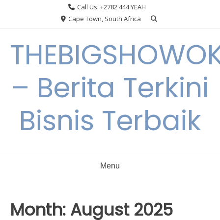
Skip
Call Us: +2782 444 YEAH
to
Cape Town, South Africa
content
THEBIGSHOWO
– Berita Terkini
Bisnis Terbaik
Menu
Month:
August 2025