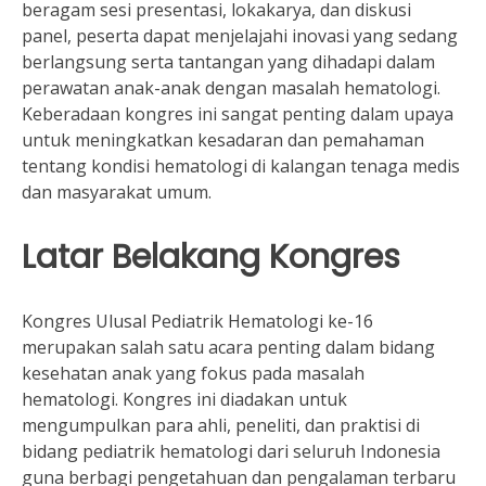
beragam sesi presentasi, lokakarya, dan diskusi
panel, peserta dapat menjelajahi inovasi yang sedang
berlangsung serta tantangan yang dihadapi dalam
perawatan anak-anak dengan masalah hematologi.
Keberadaan kongres ini sangat penting dalam upaya
untuk meningkatkan kesadaran dan pemahaman
tentang kondisi hematologi di kalangan tenaga medis
dan masyarakat umum.
Latar Belakang Kongres
Kongres Ulusal Pediatrik Hematologi ke-16
merupakan salah satu acara penting dalam bidang
kesehatan anak yang fokus pada masalah
hematologi. Kongres ini diadakan untuk
mengumpulkan para ahli, peneliti, dan praktisi di
bidang pediatrik hematologi dari seluruh Indonesia
guna berbagi pengetahuan dan pengalaman terbaru