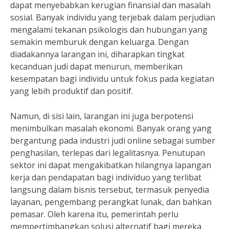
dapat menyebabkan kerugian finansial dan masalah
sosial. Banyak individu yang terjebak dalam perjudian
mengalami tekanan psikologis dan hubungan yang
semakin memburuk dengan keluarga. Dengan
diadakannya larangan ini, diharapkan tingkat
kecanduan judi dapat menurun, memberikan
kesempatan bagi individu untuk fokus pada kegiatan
yang lebih produktif dan positif.
Namun, di sisi lain, larangan ini juga berpotensi
menimbulkan masalah ekonomi. Banyak orang yang
bergantung pada industri judi online sebagai sumber
penghasilan, terlepas dari legalitasnya. Penutupan
sektor ini dapat mengakibatkan hilangnya lapangan
kerja dan pendapatan bagi indivíduo yang terlibat
langsung dalam bisnis tersebut, termasuk penyedia
layanan, pengembang perangkat lunak, dan bahkan
pemasar. Oleh karena itu, pemerintah perlu
mempertimbangkan solusi alternatif bagi mereka