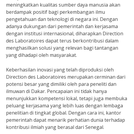
meningkatkan kualitas sumber daya manusia akan
berdampak positif bagi perkembangan ilmu
pengetahuan dan teknologi di negara ini. Dengan
adanya dukungan dari pemerintah dan kerjasama
dengan institusi internasional, diharapkan Direction
des Laboratoires dapat terus berkontribusi dalam
menghasilkan solusi yang relevan bagi tantangan
yang dihadapi oleh masyarakat.
Keberhasilan inovasi yang telah diproduksi oleh
Direction des Laboratoires merupakan cerminan dari
potensi besar yang dimiliki oleh para peneliti dan
ilmuwan di Dakar. Pencapaian ini tidak hanya
menunjukkan kompetensi lokal, tetapi juga membuka
peluang kerjasama yang lebih luas dengan lembaga
penelitian di tingkat global. Dengan cara ini, kantor
pemerintah dapat menarik perhatian dunia terhadap
kontribusi ilmiah yang berasal dari Senegal.