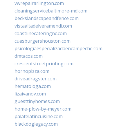
vwrepairarlington.com
cleaningservicebaltimore-md.com
beckslandscapeandfence.com
vistaaltadelveramendi.com
coastlinecateringnc.com
cuesburgershouston.com
psicologiaespecializadaencampeche.com
dmtacos.com
crescentstreetprinting.com
hornopizza.com
driveadragster.com
hematologa.com
lizaivanov.com
guesttinyhomes.com
home-plow-by-meyer.com
palatelatincuisine.com
blackdoglegacy.com