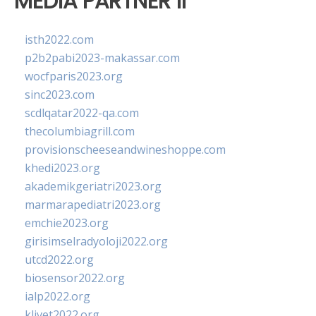
MEDIA PARTNER II
isth2022.com
p2b2pabi2023-makassar.com
wocfparis2023.org
sinc2023.com
scdlqatar2022-qa.com
thecolumbiagrill.com
provisionscheeseandwineshoppe.com
khedi2023.org
akademikgeriatri2023.org
marmarapediatri2023.org
emchie2023.org
girisimselradyoloji2022.org
utcd2022.org
biosensor2022.org
ialp2022.org
klivet2022.org