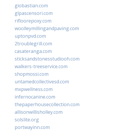
giobastian.com
glpascensori.com
rifloorepoxy.com
woolleymillingandpaving.com
uptonpvd.com
2troublegrill.com
casateranga.com
sticksandstonesstudiooh.com
walkers-treeservice.com
shopmossi.com
untamedcollectivesd.com
mxpwellness.com
infernocanine.com
thepaperhousecollection.com
allisonwillisholley.com
solslite.org
portwayinn.com