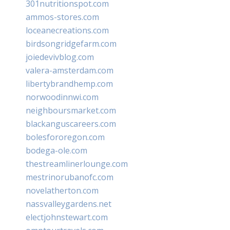
301nutritionspot.com
ammos-stores.com
loceanecreations.com
birdsongridgefarm.com
joiedevivblog.com
valera-amsterdam.com
libertybrandhemp.com
norwoodinnwi.com
neighboursmarket.com
blackanguscareers.com
bolesfororegon.com
bodega-ole.com
thestreamlinerlounge.com
mestrinorubanofc.com
novelatherton.com
nassvalleygardens.net
electjohnstewart.com