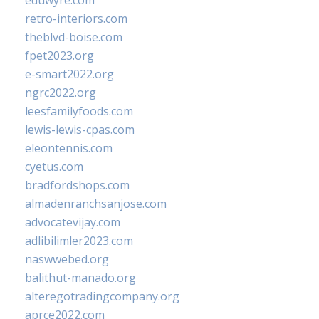
eduwyre.com
retro-interiors.com
theblvd-boise.com
fpet2023.org
e-smart2022.org
ngrc2022.org
leesfamilyfoods.com
lewis-lewis-cpas.com
eleontennis.com
cyetus.com
bradfordshops.com
almadenranchsanjose.com
advocatevijay.com
adlibilimler2023.com
naswwebed.org
balithut-manado.org
alteregotradingcompany.org
aprce2022.com