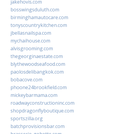
jakehovis.com
bosswingsduluth.com
birminghamautocare.com
tonyscountrykitchen.com
jbellasnailspa.com
mychaihouse.com
alvisgrooming.com
thegeorginaestate.com
blythewoodseafood.com
paolosdelibangkok.com
bobacove.com
phoone24brookfield.com
mickeybarmama.com
roadwayconstructioninc.com
shopdragonflyboutique.com
sportszilla.org
batchprovisionsbar.com