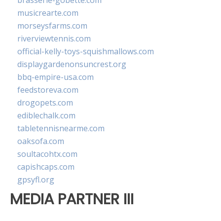
brasserie-gobette.com
musicrearte.com
morseysfarms.com
riverviewtennis.com
official-kelly-toys-squishmallows.com
displaygardenonsuncrest.org
bbq-empire-usa.com
feedstoreva.com
drogopets.com
ediblechalk.com
tabletennisnearme.com
oaksofa.com
soultacohtx.com
capishcaps.com
gpsyfl.org
MEDIA PARTNER III