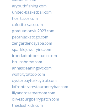
aryouthfishing.com
united-basketball.com
tios-tacos.com
cafecito-satx.com
graduacionviu2023.com
pecanjackstogo.com
zengardendayspa.com
sparklejewelryinc.com
ironcladtattoostudio.com
bruinshome.com
annascleaningsvc.com
wolfcitytattoo.com
oysterbayturkeytrot.com
lafronterarestauranteybar.com
lilyandrosetearoom.com
olivesburgberrypatch.com
theslushkids.com