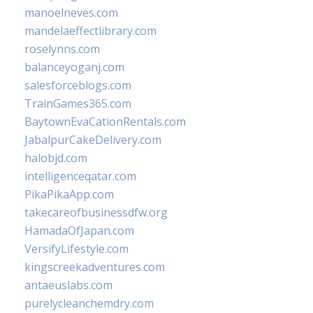
manoelneves.com
mandelaeffectlibrary.com
roselynns.com
balanceyoganj.com
salesforceblogs.com
TrainGames365.com
BaytownEvaCationRentals.com
JabalpurCakeDelivery.com
halobjd.com
intelligenceqatar.com
PikaPikaApp.com
takecareofbusinessdfw.org
HamadaOfJapan.com
VersifyLifestyle.com
kingscreekadventures.com
antaeuslabs.com
purelycleanchemdry.com