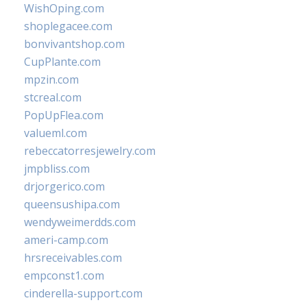
WishOping.com
shoplegacee.com
bonvivantshop.com
CupPlante.com
mpzin.com
stcreal.com
PopUpFlea.com
valueml.com
rebeccatorresjewelry.com
jmpbliss.com
drjorgerico.com
queensushipa.com
wendyweimerdds.com
ameri-camp.com
hrsreceivables.com
empconst1.com
cinderella-support.com