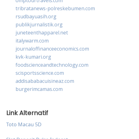
omptourtravels.com
tribratanews-polreskebumen.com
rsudbayuasih.org
publikjurnalistik.org
juneteenthapparel.net
italywarm.com
journaloffinanceeconomics.com
kvk-kumari.org
foodscienceandtechnology.com
scisportsscience.com
addisababacuisineaz.com
burgerimcamas.com
Link Alternatif
Toto Macau 5D