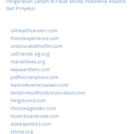
Pergerakan Saham di Pasar Modal Indonesia: Analisis
dan Proyeksi
okhealthcareers.com
theintexperience.com
unboundedthefilm.com
catfriends-bg.org
marianlives.org
waywardtees.com
pidfloorsexpress.com
bancodevenezuelaen.com
bettermoodfoodcorporation.com
hingstonnt.com
chooseagender.com
hoverboardssale.com
alaskapolitics.com
stsmp.org