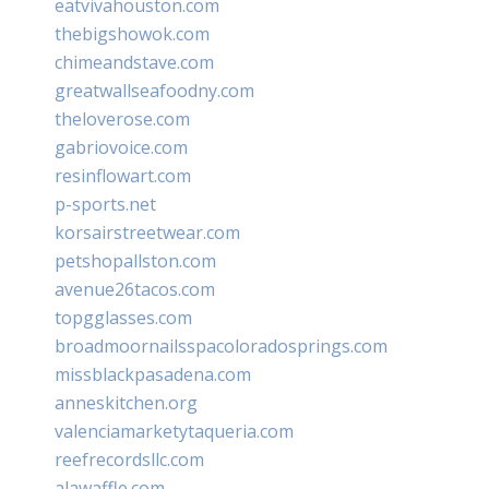
eatvivahouston.com
thebigshowok.com
chimeandstave.com
greatwallseafoodny.com
theloverose.com
gabriovoice.com
resinflowart.com
p-sports.net
korsairstreetwear.com
petshopallston.com
avenue26tacos.com
topgglasses.com
broadmoornailsspacoloradosprings.com
missblackpasadena.com
anneskitchen.org
valenciamarketytaqueria.com
reefrecordsllc.com
alawaffle.com