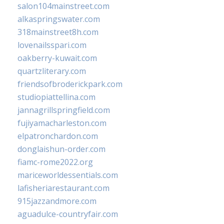
salon104mainstreet.com
alkaspringswater.com
318mainstreet8h.com
lovenailsspari.com
oakberry-kuwait.com
quartzliterary.com
friendsofbroderickpark.com
studiopiattellina.com
jannagrillspringfield.com
fujiyamacharleston.com
elpatronchardon.com
donglaishun-order.com
fiamc-rome2022.org
mariceworldessentials.com
lafisheriarestaurant.com
915jazzandmore.com
aguadulce-countryfair.com