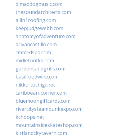
djmaddogmusic.com
thesoundarchitects.com
allin1roofing.com
keepjudgewebb.com
anatomyofadventure.com
drivancastillo.com
cmmedspa.com
midletontkd.com
gardensandgrills.com
basilfoodwine.com
nikko-tochigi.net
caribbean-corner.com
bluemoongiftcards.com
rivercitysteampunkexpo.com
kchoops.net
mountainsideskateshop.com
kirtlandcitytavern.com