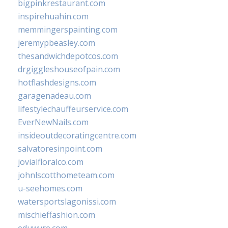
bigpinkrestaurant.com
inspirehuahin.com
memmingerspainting.com
jeremypbeasley.com
thesandwichdepotcos.com
drgiggleshouseofpain.com
hotflashdesigns.com
garagenadeau.com
lifestylechauffeurservice.com
EverNewNails.com
insideoutdecoratingcentre.com
salvatoresinpoint.com
jovialfloralco.com
johnlscotthometeam.com
u-seehomes.com
watersportslagonissi.com
mischieffashion.com