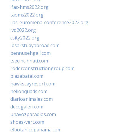
ifac-hms2022.org
taoms2022.org
iias-euromena-conference2022.org
ivd2022.org
csity2022.org
ibsarstudyabroad.com
bennusehgall.com
tsecincinnati.com
roderconstructiongroup.com
plazabatai.com
hawkscayresort.com
hellonquads.com
diarioanimales.com
decogaleri.com
unavozparadios.com
shoes-vert.com
elbotanicopanama.com