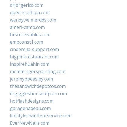
drjorgerico.com
queensushipa.com
wendyweimerdds.com
ameri-camp.com
hrsreceivables.com
empconst1.com
cinderella-support.com
bigpinkrestaurant.com
inspirehuahin.com
memmingerspainting.com
jeremypbeasley.com
thesandwichdepotcos.com
drgiggleshouseofpain.com
hotflashdesigns.com
garagenadeau.com
lifestylechauffeurservice.com
EverNewNails.com