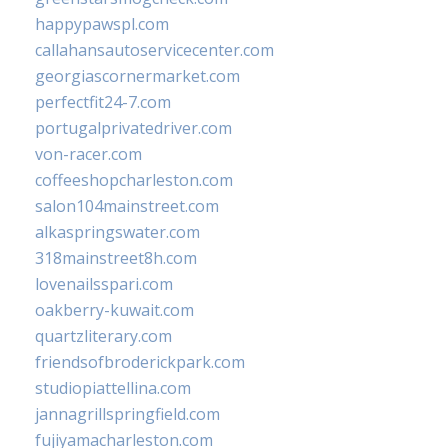
happypawspl.com
callahansautoservicecenter.com
georgiascornermarket.com
perfectfit24-7.com
portugalprivatedriver.com
von-racer.com
coffeeshopcharleston.com
salon104mainstreet.com
alkaspringswater.com
318mainstreet8h.com
lovenailsspari.com
oakberry-kuwait.com
quartzliterary.com
friendsofbroderickpark.com
studiopiattellina.com
jannagrillspringfield.com
fujiyamacharleston.com