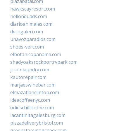
plazabatai.com
hawkscayresort.com
hellonquads.com
diarioanimales.com
decogaleri.com
unavozparadios.com
shoes-vert.com
elbotanicopanama.com
shadyoaksrockportrvpark.com
jccoinlaundry.com
kautorepair.com
marjaeswinebar.com
elmazatlanclinton.com
ideacoffeenyc.com
odieschillicothe.com
lacantinitagalesburg.com
pizzadeliverybristol.com
greenstarsmogcheck.com