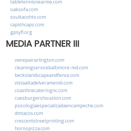
tabletennisnearme.com
oaksofa.com
soultacohtx.com
capishcaps.com
gpsyfl.org
MEDIA PARTNER III
vwrepairarlington.com
cleaningservicebaltimore-md.com
beckslandscapeandfence.com
vistaaltadelveramendi.com
coastlinecateringnc.com
cuesburgershouston.com
psicologiaespecializadaencampeche.com
dmtacos.com
crescentstreetprinting.com
hornopizza.com