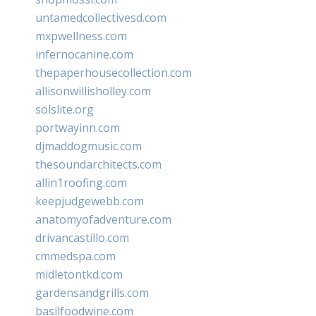
untamedcollectivesd.com
mxpwellness.com
infernocanine.com
thepaperhousecollection.com
allisonwillisholley.com
solslite.org
portwayinn.com
djmaddogmusic.com
thesoundarchitects.com
allin1roofing.com
keepjudgewebb.com
anatomyofadventure.com
drivancastillo.com
cmmedspa.com
midletontkd.com
gardensandgrills.com
basilfoodwine.com