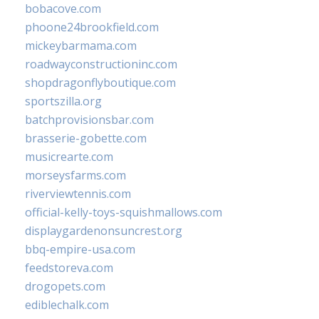
bobacove.com
phoone24brookfield.com
mickeybarmama.com
roadwayconstructioninc.com
shopdragonflyboutique.com
sportszilla.org
batchprovisionsbar.com
brasserie-gobette.com
musicrearte.com
morseysfarms.com
riverviewtennis.com
official-kelly-toys-squishmallows.com
displaygardenonsuncrest.org
bbq-empire-usa.com
feedstoreva.com
drogopets.com
ediblechalk.com