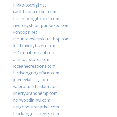
nikko-tochigi.net
caribbean-corner.com
bluemoongiftcards.com
rivercitysteampunkexpo.com
kchoops.net
mountainsideskateshop.com
kirtlandcitytavern.com
301nutritionspot.com
ammos-stores.com
loceanecreations.com
birdsongridgefarm.com
joiedevivblog.com
valera-amsterdam.com
libertybrandhemp.com
norwoodinnwi.com
neighboursmarket.com
blackanguscareers.com