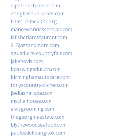
elpatronchardon.com
donglaishun-order.com
fiamc-rome2022.org
mariceworldessentials.com
lafisheriarestaurant.com
915jazzandmore.com
aguadulce-countryfair.com
jakehovis.com
bosswingsduluth.com
birminghamautocare.com
tonyscountrykitchen.com
jbellasnailspa.com
mychaihouse.com
alvisgrooming.com
thegeorginaestate.com
blythewoodseafood.com
paolosdelibangkok.com