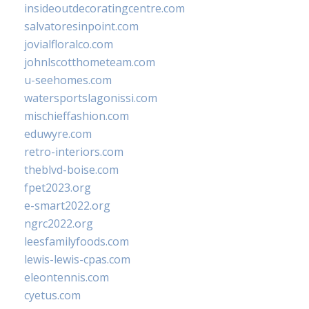
insideoutdecoratingcentre.com
salvatoresinpoint.com
jovialfloralco.com
johnlscotthometeam.com
u-seehomes.com
watersportslagonissi.com
mischieffashion.com
eduwyre.com
retro-interiors.com
theblvd-boise.com
fpet2023.org
e-smart2022.org
ngrc2022.org
leesfamilyfoods.com
lewis-lewis-cpas.com
eleontennis.com
cyetus.com