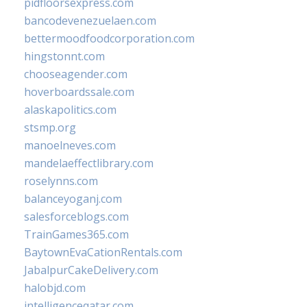
pidfloorsexpress.com
bancodevenezuelaen.com
bettermoodfoodcorporation.com
hingstonnt.com
chooseagender.com
hoverboardssale.com
alaskapolitics.com
stsmp.org
manoelneves.com
mandelaeffectlibrary.com
roselynns.com
balanceyoganj.com
salesforceblogs.com
TrainGames365.com
BaytownEvaCationRentals.com
JabalpurCakeDelivery.com
halobjd.com
intelligenceqatar.com