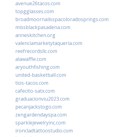
avenue26tacos.com
topgglasses.com
broadmoornailsspacoloradosprings.com
missblackpasadena.com
anneskitchen.org
valenciamarketytaqueria.com
reefrecordsllc.com
alawaffle.com
aryouthfishing.com
united-basketball.com
tios-tacos.com
cafecito-satx.com
graduacionviu2023.com
pecanjackstogo.com
zengardendayspa.com
sparklejewelryinc.com
ironcladtattoostudio.com