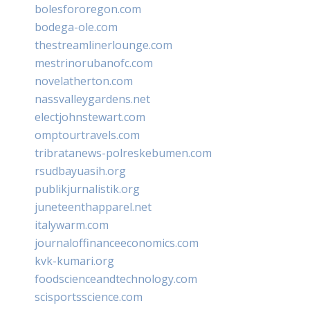
bolesfororegon.com
bodega-ole.com
thestreamlinerlounge.com
mestrinorubanofc.com
novelatherton.com
nassvalleygardens.net
electjohnstewart.com
omptourtravels.com
tribratanews-polreskebumen.com
rsudbayuasih.org
publikjurnalistik.org
juneteenthapparel.net
italywarm.com
journaloffinanceeconomics.com
kvk-kumari.org
foodscienceandtechnology.com
scisportsscience.com