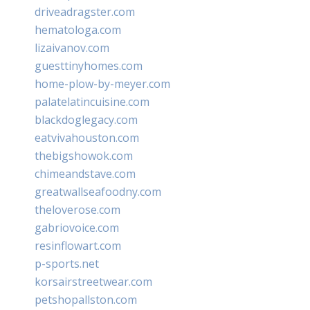
driveadragster.com
hematologa.com
lizaivanov.com
guesttinyhomes.com
home-plow-by-meyer.com
palatelatincuisine.com
blackdoglegacy.com
eatvivahouston.com
thebigshowok.com
chimeandstave.com
greatwallseafoodny.com
theloverose.com
gabriovoice.com
resinflowart.com
p-sports.net
korsairstreetwear.com
petshopallston.com