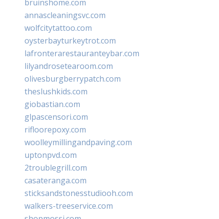
bruinshome.com
annascleaningsvc.com
wolfcitytattoo.com
oysterbayturkeytrot.com
lafronterarestauranteybar.com
lilyandrosetearoom.com
olivesburgberrypatch.com
theslushkids.com
giobastian.com
glpascensori.com
rifloorepoxy.com
woolleymillingandpaving.com
uptonpvd.com
2troublegrill.com
casateranga.com
sticksandstonesstudiooh.com
walkers-treeservice.com
shopmossi.com