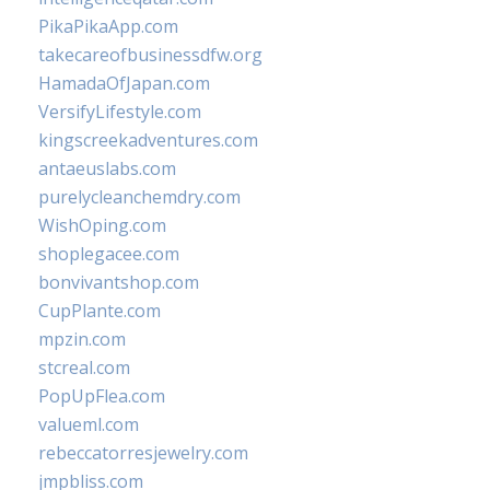
PikaPikaApp.com
takecareofbusinessdfw.org
HamadaOfJapan.com
VersifyLifestyle.com
kingscreekadventures.com
antaeuslabs.com
purelycleanchemdry.com
WishOping.com
shoplegacee.com
bonvivantshop.com
CupPlante.com
mpzin.com
stcreal.com
PopUpFlea.com
valueml.com
rebeccatorresjewelry.com
jmpbliss.com