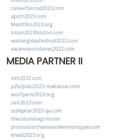
imkl2023.com
careerfaircsd2023.com
apsth2023.com
MedItRio2023.org
lcicon2023boston.com
waitangidayfestival2022.com
vacancesscolaires2022.com
MEDIA PARTNER II
isth2022.com
p2b2pabi2023-makassar.com
wocfparis2023.org
sinc2023.com
scdlqatar2022-qa.com
thecolumbiagrill.com
provisionscheeseandwineshoppe.com
khedi2023.org