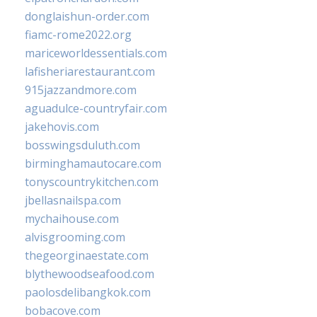
donglaishun-order.com
fiamc-rome2022.org
mariceworldessentials.com
lafisheriarestaurant.com
915jazzandmore.com
aguadulce-countryfair.com
jakehovis.com
bosswingsduluth.com
birminghamautocare.com
tonyscountrykitchen.com
jbellasnailspa.com
mychaihouse.com
alvisgrooming.com
thegeorginaestate.com
blythewoodseafood.com
paolosdelibangkok.com
bobacove.com