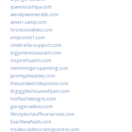
queensushipa.com
wendyweimerdds.com
ameri-camp.com
hrsreceivables.com
empconst1.com
cinderella-support.com
bigpinkrestaurant.com
inspirehuahin.com
memmingerspainting.com
jeremypbeasley.com
thesandwichdepotcos.com
drgiggleshouseofpain.com
hotflashdesigns.com
garagenadeau.com
lifestylechauffeurservice.com
EverNewNails.com
insideoutdecoratingcentre.com