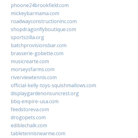
phoone24brookfield.com
mickeybarmama.com
roadwayconstructioninc.com
shopdragonflyboutique.com
sportszilla.org
batchprovisionsbar.com
brasserie-gobette.com
musicrearte.com
morseysfarms.com
riverviewtennis.com
official-kelly-toys-squishmallows.com
displaygardenonsuncrest.org
bbq-empire-usa.com
feedstoreva.com
drogopets.com
ediblechalk.com
tabletennisnearme.com