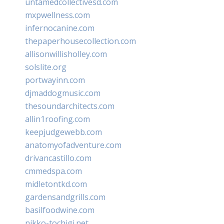
untamedcollectivesd.com
mxpwellness.com
infernocanine.com
thepaperhousecollection.com
allisonwillisholley.com
solslite.org
portwayinn.com
djmaddogmusic.com
thesoundarchitects.com
allin1roofing.com
keepjudgewebb.com
anatomyofadventure.com
drivancastillo.com
cmmedspa.com
midletontkd.com
gardensandgrills.com
basilfoodwine.com
nikko-tochigi.net