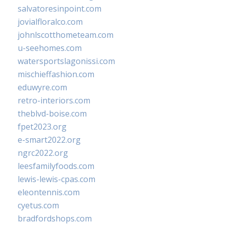
salvatoresinpoint.com
jovialfloralco.com
johnlscotthometeam.com
u-seehomes.com
watersportslagonissi.com
mischieffashion.com
eduwyre.com
retro-interiors.com
theblvd-boise.com
fpet2023.org
e-smart2022.org
ngrc2022.org
leesfamilyfoods.com
lewis-lewis-cpas.com
eleontennis.com
cyetus.com
bradfordshops.com