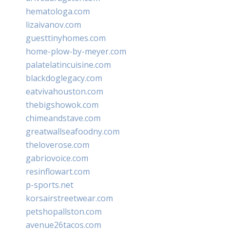
hematologa.com
lizaivanov.com
guesttinyhomes.com
home-plow-by-meyer.com
palatelatincuisine.com
blackdoglegacy.com
eatvivahouston.com
thebigshowok.com
chimeandstave.com
greatwallseafoodny.com
theloverose.com
gabriovoice.com
resinflowart.com
p-sports.net
korsairstreetwear.com
petshopallston.com
avenue26tacos.com