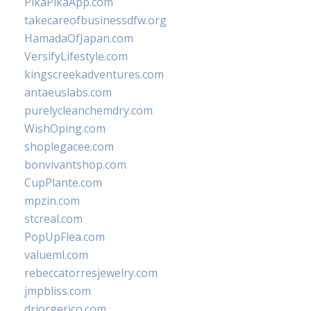
PikaPikaApp.com
takecareofbusinessdfw.org
HamadaOfJapan.com
VersifyLifestyle.com
kingscreekadventures.com
antaeuslabs.com
purelycleanchemdry.com
WishOping.com
shoplegacee.com
bonvivantshop.com
CupPlante.com
mpzin.com
stcreal.com
PopUpFlea.com
valueml.com
rebeccatorresjewelry.com
jmpbliss.com
drjorgerico.com