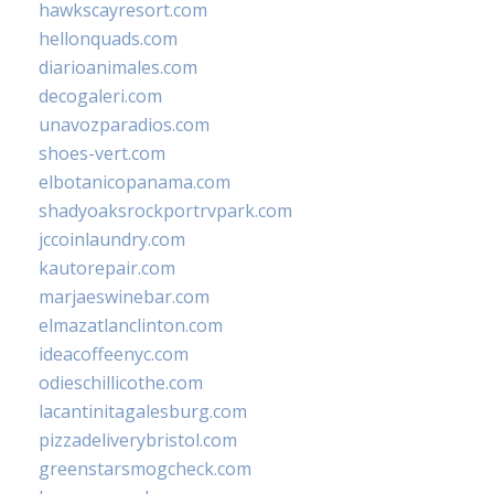
hawkscayresort.com
hellonquads.com
diarioanimales.com
decogaleri.com
unavozparadios.com
shoes-vert.com
elbotanicopanama.com
shadyoaksrockportrvpark.com
jccoinlaundry.com
kautorepair.com
marjaeswinebar.com
elmazatlanclinton.com
ideacoffeenyc.com
odieschillicothe.com
lacantinitagalesburg.com
pizzadeliverybristol.com
greenstarsmogcheck.com