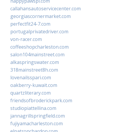
happypawspl.com
callahansautoservicecenter.com
georgiascornermarket.com
perfectfit24-7.com
portugalprivatedriver.com
von-racer.com
coffeeshopcharleston.com
salon104mainstreet.com
alkaspringswater.com
318mainstreet8h.com
lovenailsspari.com
oakberry-kuwait.com
quartzliterary.com
friendsofbroderickpark.com
studiopiattellina.com
jannagrillspringfield.com
fujiyamacharleston.com
elpatronchardon.com