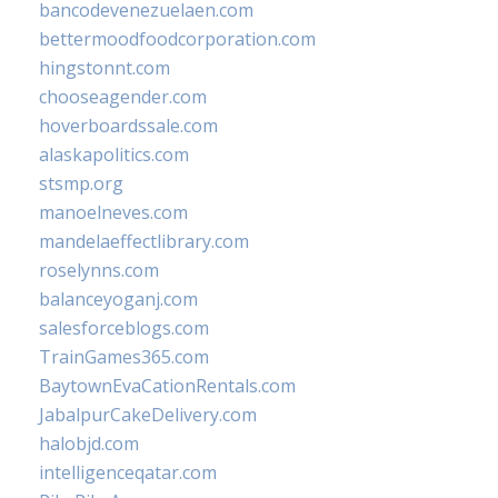
bancodevenezuelaen.com
bettermoodfoodcorporation.com
hingstonnt.com
chooseagender.com
hoverboardssale.com
alaskapolitics.com
stsmp.org
manoelneves.com
mandelaeffectlibrary.com
roselynns.com
balanceyoganj.com
salesforceblogs.com
TrainGames365.com
BaytownEvaCationRentals.com
JabalpurCakeDelivery.com
halobjd.com
intelligenceqatar.com