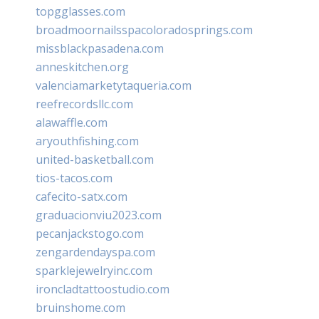
topgglasses.com
broadmoornailsspacoloradosprings.com
missblackpasadena.com
anneskitchen.org
valenciamarketytaqueria.com
reefrecordsllc.com
alawaffle.com
aryouthfishing.com
united-basketball.com
tios-tacos.com
cafecito-satx.com
graduacionviu2023.com
pecanjackstogo.com
zengardendayspa.com
sparklejewelryinc.com
ironcladtattoostudio.com
bruinshome.com