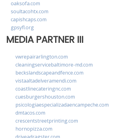
oaksofa.com
soultacohtx.com
capishcaps.com
gpsyfl.org
MEDIA PARTNER III
vwrepairarlington.com
cleaningservicebaltimore-md.com
beckslandscapeandfence.com
vistaaltadelveramendi.com
coastlinecateringnc.com
cuesburgershouston.com
psicologiaespecializadaencampeche.com
dmtacos.com
crescentstreetprinting.com
hornopizza.com
driveadragster.com