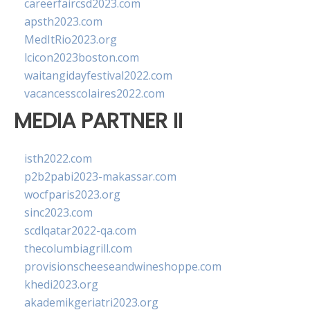
careerfaircsd2023.com
apsth2023.com
MedItRio2023.org
lcicon2023boston.com
waitangidayfestival2022.com
vacancesscolaires2022.com
MEDIA PARTNER II
isth2022.com
p2b2pabi2023-makassar.com
wocfparis2023.org
sinc2023.com
scdlqatar2022-qa.com
thecolumbiagrill.com
provisionscheeseandwineshoppe.com
khedi2023.org
akademikgeriatri2023.org