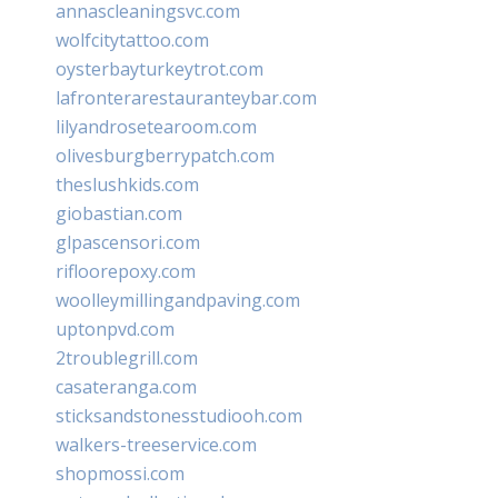
annascleaningsvc.com
wolfcitytattoo.com
oysterbayturkeytrot.com
lafronterarestauranteybar.com
lilyandrosetearoom.com
olivesburgberrypatch.com
theslushkids.com
giobastian.com
glpascensori.com
rifloorepoxy.com
woolleymillingandpaving.com
uptonpvd.com
2troublegrill.com
casateranga.com
sticksandstonesstudiooh.com
walkers-treeservice.com
shopmossi.com