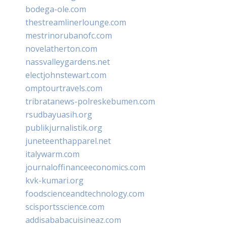
bodega-ole.com
thestreamlinerlounge.com
mestrinorubanofc.com
novelatherton.com
nassvalleygardens.net
electjohnstewart.com
omptourtravels.com
tribratanews-polreskebumen.com
rsudbayuasih.org
publikjurnalistik.org
juneteenthapparel.net
italywarm.com
journaloffinanceeconomics.com
kvk-kumari.org
foodscienceandtechnology.com
scisportsscience.com
addisababacuisineaz.com