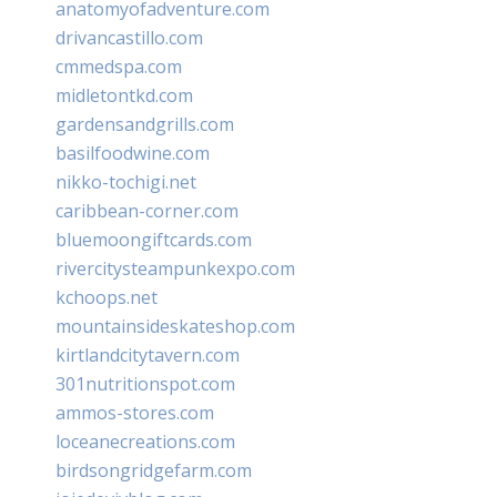
anatomyofadventure.com
drivancastillo.com
cmmedspa.com
midletontkd.com
gardensandgrills.com
basilfoodwine.com
nikko-tochigi.net
caribbean-corner.com
bluemoongiftcards.com
rivercitysteampunkexpo.com
kchoops.net
mountainsideskateshop.com
kirtlandcitytavern.com
301nutritionspot.com
ammos-stores.com
loceanecreations.com
birdsongridgefarm.com