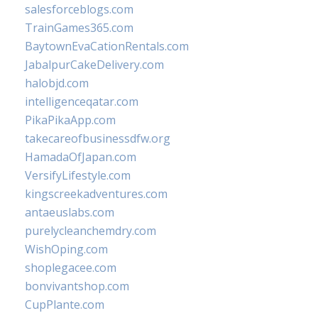
salesforceblogs.com
TrainGames365.com
BaytownEvaCationRentals.com
JabalpurCakeDelivery.com
halobjd.com
intelligenceqatar.com
PikaPikaApp.com
takecareofbusinessdfw.org
HamadaOfJapan.com
VersifyLifestyle.com
kingscreekadventures.com
antaeuslabs.com
purelycleanchemdry.com
WishOping.com
shoplegacee.com
bonvivantshop.com
CupPlante.com