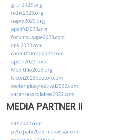
grur2023.org
hkhk2023.org
napm2023.org
apsdfd2023.org
forumausape2023.com
imkl2023.com
careerfaircsd2023.com
apsth2023.com
MedItRio2023.org
lcicon2023boston.com
waitangidayfestival2022.com
vacancesscolaires2022.com
MEDIA PARTNER II
isth2022.com
p2b2pabi2023-makassar.com
wocfparis2023.org