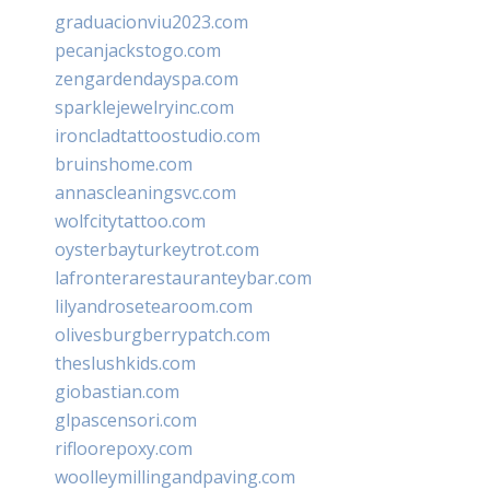
graduacionviu2023.com
pecanjackstogo.com
zengardendayspa.com
sparklejewelryinc.com
ironcladtattoostudio.com
bruinshome.com
annascleaningsvc.com
wolfcitytattoo.com
oysterbayturkeytrot.com
lafronterarestauranteybar.com
lilyandrosetearoom.com
olivesburgberrypatch.com
theslushkids.com
giobastian.com
glpascensori.com
rifloorepoxy.com
woolleymillingandpaving.com