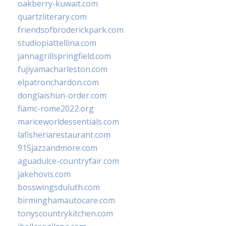
oakberry-kuwait.com
quartzliterary.com
friendsofbroderickpark.com
studiopiattellina.com
jannagrillspringfield.com
fujiyamacharleston.com
elpatronchardon.com
donglaishun-order.com
fiamc-rome2022.org
mariceworldessentials.com
lafisheriarestaurant.com
915jazzandmore.com
aguadulce-countryfair.com
jakehovis.com
bosswingsduluth.com
birminghamautocare.com
tonyscountrykitchen.com