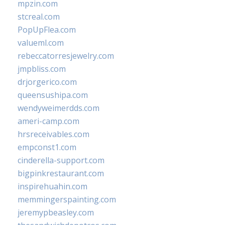
mpzin.com
stcreal.com
PopUpFlea.com
valueml.com
rebeccatorresjewelry.com
jmpbliss.com
drjorgerico.com
queensushipa.com
wendyweimerdds.com
ameri-camp.com
hrsreceivables.com
empconst1.com
cinderella-support.com
bigpinkrestaurant.com
inspirehuahin.com
memmingerspainting.com
jeremypbeasley.com