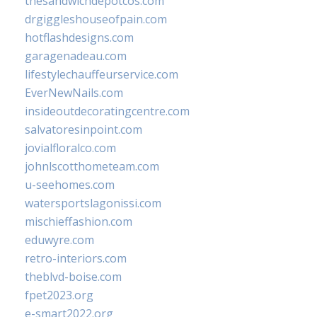
thesandwichdepotcos.com
drgiggleshouseofpain.com
hotflashdesigns.com
garagenadeau.com
lifestylechauffeurservice.com
EverNewNails.com
insideoutdecoratingcentre.com
salvatoresinpoint.com
jovialfloralco.com
johnlscotthometeam.com
u-seehomes.com
watersportslagonissi.com
mischieffashion.com
eduwyre.com
retro-interiors.com
theblvd-boise.com
fpet2023.org
e-smart2022.org