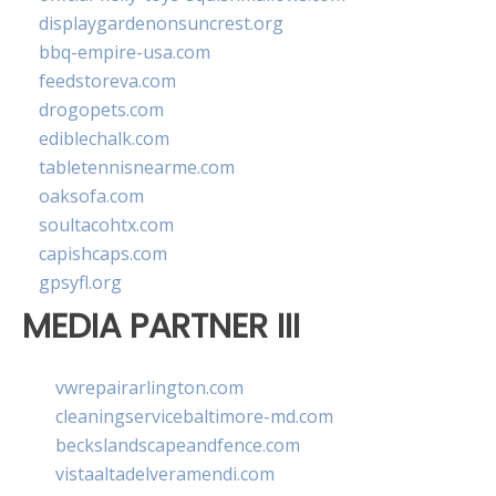
displaygardenonsuncrest.org
bbq-empire-usa.com
feedstoreva.com
drogopets.com
ediblechalk.com
tabletennisnearme.com
oaksofa.com
soultacohtx.com
capishcaps.com
gpsyfl.org
MEDIA PARTNER III
vwrepairarlington.com
cleaningservicebaltimore-md.com
beckslandscapeandfence.com
vistaaltadelveramendi.com