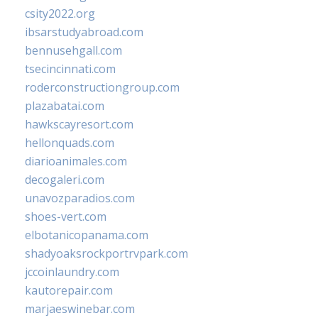
csity2022.org
ibsarstudyabroad.com
bennusehgall.com
tsecincinnati.com
roderconstructiongroup.com
plazabatai.com
hawkscayresort.com
hellonquads.com
diarioanimales.com
decogaleri.com
unavozparadios.com
shoes-vert.com
elbotanicopanama.com
shadyoaksrockportrvpark.com
jccoinlaundry.com
kautorepair.com
marjaeswinebar.com