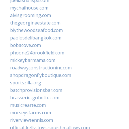
jbellasnailspa.com
mychaihouse.com
alvisgrooming.com
thegeorginaestate.com
blythewoodseafood.com
paolosdelibangkok.com
bobacove.com
phoone24brookfield.com
mickeybarmama.com
roadwayconstructioninc.com
shopdragonflyboutique.com
sportszilla.org
batchprovisionsbar.com
brasserie-gobette.com
musicrearte.com
morseysfarms.com
riverviewtennis.com
official-kelly-toys-squishmallows.com