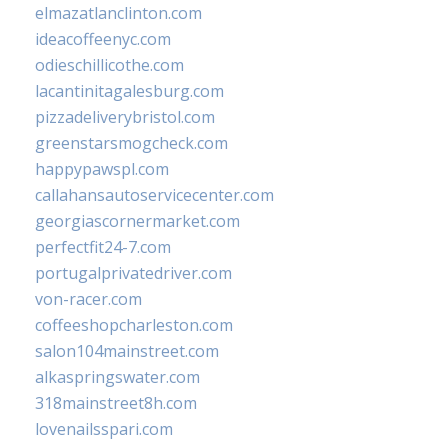
elmazatlanclinton.com
ideacoffeenyc.com
odieschillicothe.com
lacantinitagalesburg.com
pizzadeliverybristol.com
greenstarsmogcheck.com
happypawspl.com
callahansautoservicecenter.com
georgiascornermarket.com
perfectfit24-7.com
portugalprivatedriver.com
von-racer.com
coffeeshopcharleston.com
salon104mainstreet.com
alkaspringswater.com
318mainstreet8h.com
lovenailsspari.com