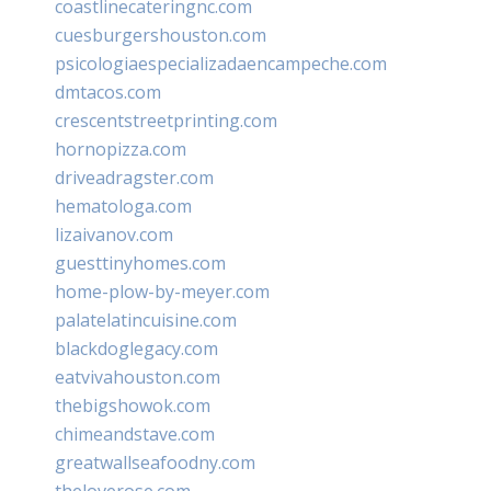
coastlinecateringnc.com
cuesburgershouston.com
psicologiaespecializadaencampeche.com
dmtacos.com
crescentstreetprinting.com
hornopizza.com
driveadragster.com
hematologa.com
lizaivanov.com
guesttinyhomes.com
home-plow-by-meyer.com
palatelatincuisine.com
blackdoglegacy.com
eatvivahouston.com
thebigshowok.com
chimeandstave.com
greatwallseafoodny.com
theloverose.com