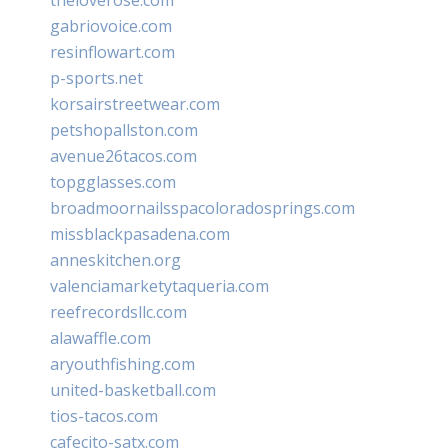
gabriovoice.com
resinflowart.com
p-sports.net
korsairstreetwear.com
petshopallston.com
avenue26tacos.com
topgglasses.com
broadmoornailsspacoloradosprings.com
missblackpasadena.com
anneskitchen.org
valenciamarketytaqueria.com
reefrecordsllc.com
alawaffle.com
aryouthfishing.com
united-basketball.com
tios-tacos.com
cafecito-satx.com