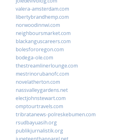
joiedevivblog.com
valera-amsterdam.com
libertybrandhemp.com
norwoodinnwi.com
neighboursmarket.com
blackanguscareers.com
bolesfororegon.com
bodega-ole.com
thestreamlinerlounge.com
mestrinorubanofc.com
novelatherton.com
nassvalleygardens.net
electjohnstewart.com
omptourtravels.com
tribratanews-polreskebumen.com
rsudbayuasih.org
publikjurnalistik.org
juneteenthapparel.net