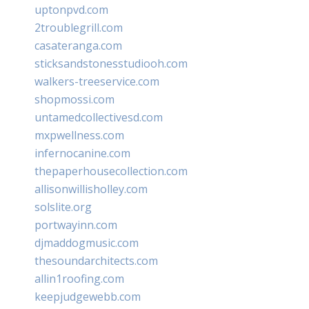
uptonpvd.com
2troublegrill.com
casateranga.com
sticksandstonesstudiooh.com
walkers-treeservice.com
shopmossi.com
untamedcollectivesd.com
mxpwellness.com
infernocanine.com
thepaperhousecollection.com
allisonwillisholley.com
solslite.org
portwayinn.com
djmaddogmusic.com
thesoundarchitects.com
allin1roofing.com
keepjudgewebb.com