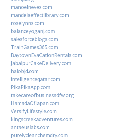
manoelneves.com
mandelaeffectlibrary.com
roselynns.com
balanceyoganj.com
salesforceblogs.com
TrainGames365.com
BaytownEvaCationRentals.com
JabalpurCakeDelivery.com
halobjd.com
intelligenceqatar.com
PikaPikaApp.com
takecareofbusinessdfw.org
HamadaOfJapan.com
VersifyLifestyle.com
kingscreekadventures.com
antaeuslabs.com
purelycleanchemdry.com