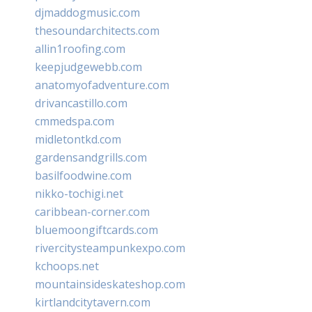
djmaddogmusic.com
thesoundarchitects.com
allin1roofing.com
keepjudgewebb.com
anatomyofadventure.com
drivancastillo.com
cmmedspa.com
midletontkd.com
gardensandgrills.com
basilfoodwine.com
nikko-tochigi.net
caribbean-corner.com
bluemoongiftcards.com
rivercitysteampunkexpo.com
kchoops.net
mountainsideskateshop.com
kirtlandcitytavern.com