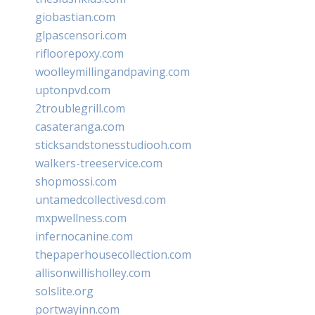
giobastian.com
glpascensori.com
rifloorepoxy.com
woolleymillingandpaving.com
uptonpvd.com
2troublegrill.com
casateranga.com
sticksandstonesstudiooh.com
walkers-treeservice.com
shopmossi.com
untamedcollectivesd.com
mxpwellness.com
infernocanine.com
thepaperhousecollection.com
allisonwillisholley.com
solslite.org
portwayinn.com