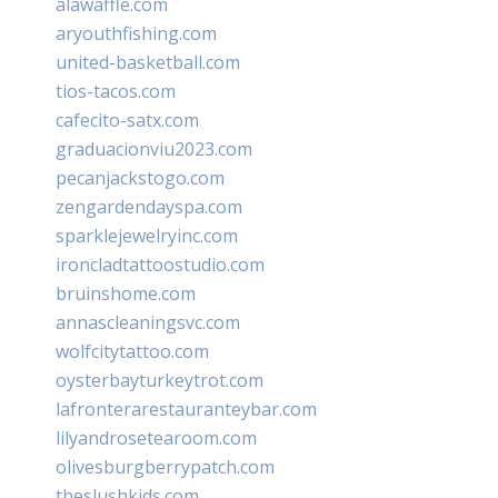
alawaffle.com
aryouthfishing.com
united-basketball.com
tios-tacos.com
cafecito-satx.com
graduacionviu2023.com
pecanjackstogo.com
zengardendayspa.com
sparklejewelryinc.com
ironcladtattoostudio.com
bruinshome.com
annascleaningsvc.com
wolfcitytattoo.com
oysterbayturkeytrot.com
lafronterarestauranteybar.com
lilyandrosetearoom.com
olivesburgberrypatch.com
theslushkids.com