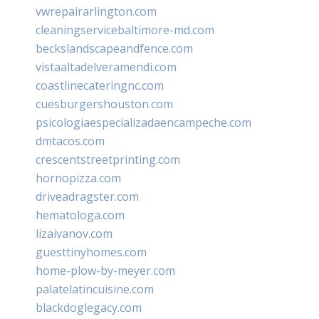
vwrepairarlington.com
cleaningservicebaltimore-md.com
beckslandscapeandfence.com
vistaaltadelveramendi.com
coastlinecateringnc.com
cuesburgershouston.com
psicologiaespecializadaencampeche.com
dmtacos.com
crescentstreetprinting.com
hornopizza.com
driveadragster.com
hematologa.com
lizaivanov.com
guesttinyhomes.com
home-plow-by-meyer.com
palatelatincuisine.com
blackdoglegacy.com