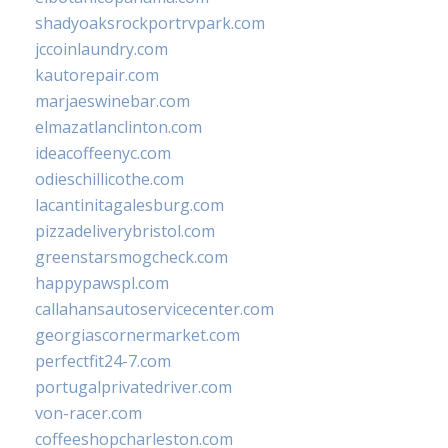
shadyoaksrockportrvpark.com
jccoinlaundry.com
kautorepair.com
marjaeswinebar.com
elmazatlanclinton.com
ideacoffeenyc.com
odieschillicothe.com
lacantinitagalesburg.com
pizzadeliverybristol.com
greenstarsmogcheck.com
happypawspl.com
callahansautoservicecenter.com
georgiascornermarket.com
perfectfit24-7.com
portugalprivatedriver.com
von-racer.com
coffeeshopcharleston.com