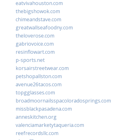
eatvivahouston.com
thebigshowok.com
chimeandstave.com
greatwallseafoodny.com
theloverose.com
gabriovoice.com
resinflowart.com
p-sports.net
korsairstreetwear.com
petshopallston.com
avenue26tacos.com
topgglasses.com
broadmoornailsspacoloradosprings.com
missblackpasadena.com
anneskitchen.org
valenciamarketytaqueria.com
reefrecordsllc.com