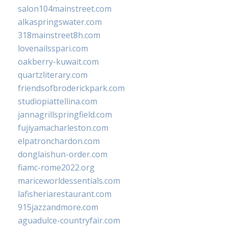
salon104mainstreet.com
alkaspringswater.com
318mainstreet8h.com
lovenailsspari.com
oakberry-kuwait.com
quartzliterary.com
friendsofbroderickpark.com
studiopiattellina.com
jannagrillspringfield.com
fujiyamacharleston.com
elpatronchardon.com
donglaishun-order.com
fiamc-rome2022.org
mariceworldessentials.com
lafisheriarestaurant.com
915jazzandmore.com
aguadulce-countryfair.com