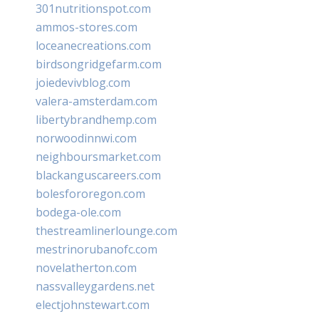
301nutritionspot.com
ammos-stores.com
loceanecreations.com
birdsongridgefarm.com
joiedevivblog.com
valera-amsterdam.com
libertybrandhemp.com
norwoodinnwi.com
neighboursmarket.com
blackanguscareers.com
bolesfororegon.com
bodega-ole.com
thestreamlinerlounge.com
mestrinorubanofc.com
novelatherton.com
nassvalleygardens.net
electjohnstewart.com