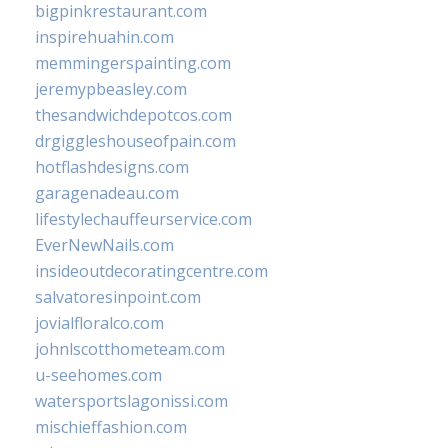
bigpinkrestaurant.com
inspirehuahin.com
memmingerspainting.com
jeremypbeasley.com
thesandwichdepotcos.com
drgiggleshouseofpain.com
hotflashdesigns.com
garagenadeau.com
lifestylechauffeurservice.com
EverNewNails.com
insideoutdecoratingcentre.com
salvatoresinpoint.com
jovialfloralco.com
johnlscotthometeam.com
u-seehomes.com
watersportslagonissi.com
mischieffashion.com