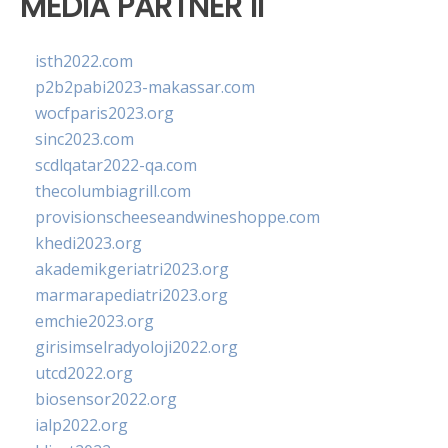
MEDIA PARTNER II
isth2022.com
p2b2pabi2023-makassar.com
wocfparis2023.org
sinc2023.com
scdlqatar2022-qa.com
thecolumbiagrill.com
provisionscheeseandwineshoppe.com
khedi2023.org
akademikgeriatri2023.org
marmarapediatri2023.org
emchie2023.org
girisimselradyoloji2022.org
utcd2022.org
biosensor2022.org
ialp2022.org