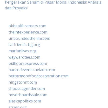
Pergerakan Saham di Pasar Modal Indonesia: Analisis
dan Proyeksi
okhealthcareers.com
theintexperience.com
unboundedthefilm.com
catfriends-bg.org
marianlives.org
waywardtees.com
pidfloorsexpress.com
bancodevenezuelaen.com
bettermoodfoodcorporation.com
hingstonnt.com
chooseagender.com
hoverboardssale.com
alaskapolitics.com
stsmp.org