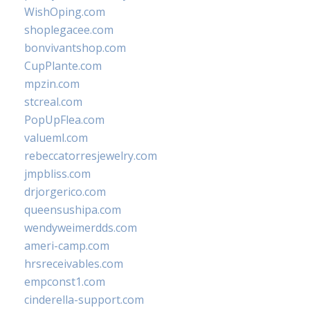
WishOping.com
shoplegacee.com
bonvivantshop.com
CupPlante.com
mpzin.com
stcreal.com
PopUpFlea.com
valueml.com
rebeccatorresjewelry.com
jmpbliss.com
drjorgerico.com
queensushipa.com
wendyweimerdds.com
ameri-camp.com
hrsreceivables.com
empconst1.com
cinderella-support.com