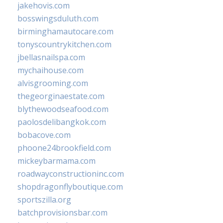
jakehovis.com
bosswingsduluth.com
birminghamautocare.com
tonyscountrykitchen.com
jbellasnailspa.com
mychaihouse.com
alvisgrooming.com
thegeorginaestate.com
blythewoodseafood.com
paolosdelibangkok.com
bobacove.com
phoone24brookfield.com
mickeybarmama.com
roadwayconstructioninc.com
shopdragonflyboutique.com
sportszilla.org
batchprovisionsbar.com