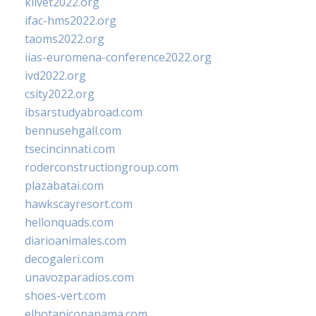
klivet2022.org
ifac-hms2022.org
taoms2022.org
iias-euromena-conference2022.org
ivd2022.org
csity2022.org
ibsarstudyabroad.com
bennusehgall.com
tsecincinnati.com
roderconstructiongroup.com
plazabatai.com
hawkscayresort.com
hellonquads.com
diarioanimales.com
decogaleri.com
unavozparadios.com
shoes-vert.com
elbotanicopanama.com