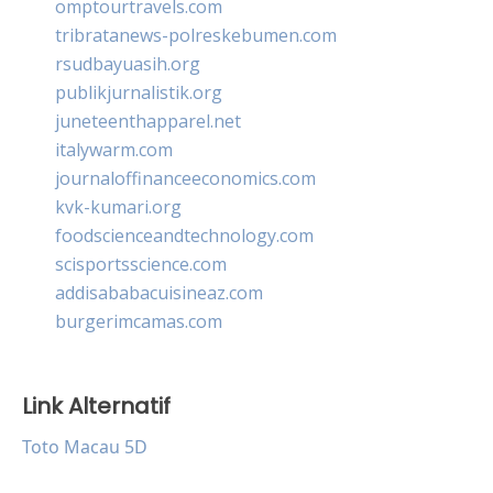
omptourtravels.com
tribratanews-polreskebumen.com
rsudbayuasih.org
publikjurnalistik.org
juneteenthapparel.net
italywarm.com
journaloffinanceeconomics.com
kvk-kumari.org
foodscienceandtechnology.com
scisportsscience.com
addisababacuisineaz.com
burgerimcamas.com
Link Alternatif
Toto Macau 5D