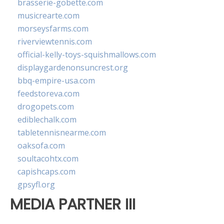
brasserie-gobette.com
musicrearte.com
morseysfarms.com
riverviewtennis.com
official-kelly-toys-squishmallows.com
displaygardenonsuncrest.org
bbq-empire-usa.com
feedstoreva.com
drogopets.com
ediblechalk.com
tabletennisnearme.com
oaksofa.com
soultacohtx.com
capishcaps.com
gpsyfl.org
MEDIA PARTNER III