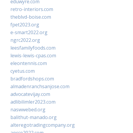
eduwyre.com
retro-interiors.com
theblvd-boise.com
fpet2023.org
e-smart2022.org
ngrc2022.org
leesfamilyfoods.com
lewis-lewis-cpas.com
eleontennis.com
cyetus.com
bradfordshops.com
almadenranchsanjose.com
advocatevijay.com
adlibilimler2023.com
naswwebed.org
balithut-manado.org
alteregotradingcompany.org
aprce2022.com