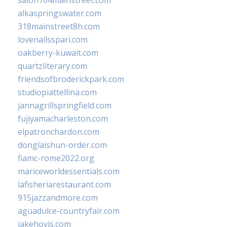
salon104mainstreet.com
alkaspringswater.com
318mainstreet8h.com
lovenailsspari.com
oakberry-kuwait.com
quartzliterary.com
friendsofbroderickpark.com
studiopiattellina.com
jannagrillspringfield.com
fujiyamacharleston.com
elpatronchardon.com
donglaishun-order.com
fiamc-rome2022.org
mariceworldessentials.com
lafisheriarestaurant.com
915jazzandmore.com
aguadulce-countryfair.com
jakehovis.com