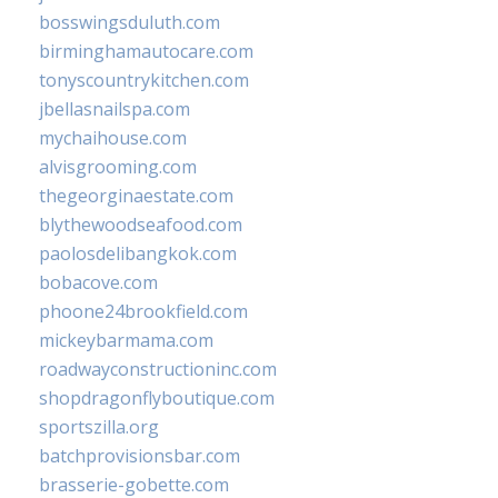
bosswingsduluth.com
birminghamautocare.com
tonyscountrykitchen.com
jbellasnailspa.com
mychaihouse.com
alvisgrooming.com
thegeorginaestate.com
blythewoodseafood.com
paolosdelibangkok.com
bobacove.com
phoone24brookfield.com
mickeybarmama.com
roadwayconstructioninc.com
shopdragonflyboutique.com
sportszilla.org
batchprovisionsbar.com
brasserie-gobette.com