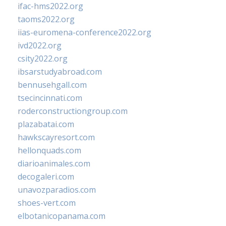
ifac-hms2022.org
taoms2022.org
iias-euromena-conference2022.org
ivd2022.org
csity2022.org
ibsarstudyabroad.com
bennusehgall.com
tsecincinnati.com
roderconstructiongroup.com
plazabatai.com
hawkscayresort.com
hellonquads.com
diarioanimales.com
decogaleri.com
unavozparadios.com
shoes-vert.com
elbotanicopanama.com