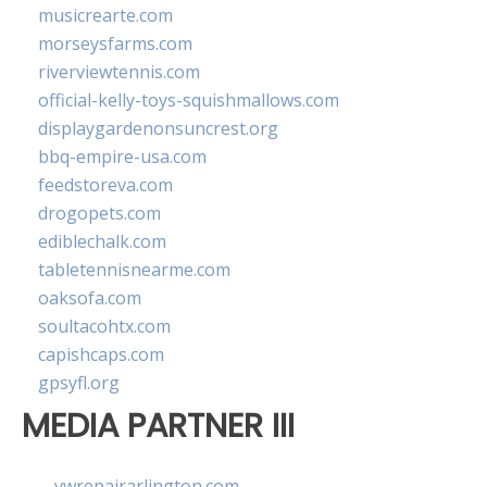
musicrearte.com
morseysfarms.com
riverviewtennis.com
official-kelly-toys-squishmallows.com
displaygardenonsuncrest.org
bbq-empire-usa.com
feedstoreva.com
drogopets.com
ediblechalk.com
tabletennisnearme.com
oaksofa.com
soultacohtx.com
capishcaps.com
gpsyfl.org
MEDIA PARTNER III
vwrepairarlington.com