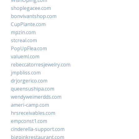
WishOping.com
shoplegacee.com
bonvivantshop.com
CupPlante.com
mpzin.com
stcreal.com
PopUpFlea.com
valueml.com
rebeccatorresjewelry.com
jmpbliss.com
drjorgerico.com
queensushipa.com
wendyweimerdds.com
ameri-camp.com
hrsreceivables.com
empconst1.com
cinderella-support.com
bigpinkrestaurant.com