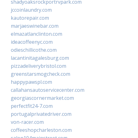
shadyoaksrockportrvpark.com
jccoinlaundry.com
kautorepair.com
marjaeswinebar.com
elmazatlanclinton.com
ideacoffeenyc.com
odieschillicothe.com
lacantinitagalesburg.com
pizzadeliverybristol.com
greenstarsmogcheck.com
happypawspl.com
callahansautoservicecenter.com
georgiascornermarket.com
perfectfit24-7.com
portugalprivatedriver.com
von-racer.com
coffeeshopcharleston.com