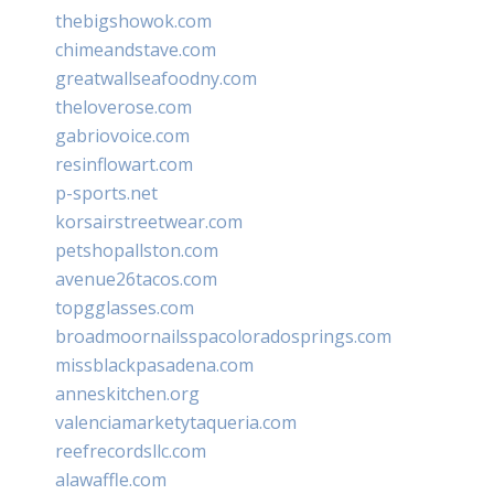
thebigshowok.com
chimeandstave.com
greatwallseafoodny.com
theloverose.com
gabriovoice.com
resinflowart.com
p-sports.net
korsairstreetwear.com
petshopallston.com
avenue26tacos.com
topgglasses.com
broadmoornailsspacoloradosprings.com
missblackpasadena.com
anneskitchen.org
valenciamarketytaqueria.com
reefrecordsllc.com
alawaffle.com