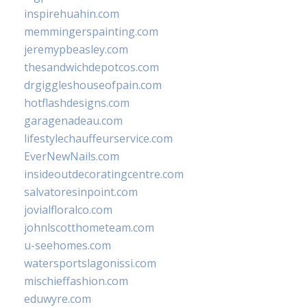
inspirehuahin.com
memmingerspainting.com
jeremypbeasley.com
thesandwichdepotcos.com
drgiggleshouseofpain.com
hotflashdesigns.com
garagenadeau.com
lifestylechauffeurservice.com
EverNewNails.com
insideoutdecoratingcentre.com
salvatoresinpoint.com
jovialfloralco.com
johnlscotthometeam.com
u-seehomes.com
watersportslagonissi.com
mischieffashion.com
eduwyre.com