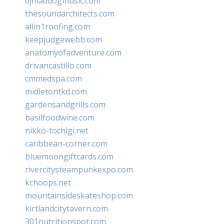
djmaddogmusic.com
thesoundarchitects.com
allin1roofing.com
keepjudgewebb.com
anatomyofadventure.com
drivancastillo.com
cmmedspa.com
midletontkd.com
gardensandgrills.com
basilfoodwine.com
nikko-tochigi.net
caribbean-corner.com
bluemoongiftcards.com
rivercitysteampunkexpo.com
kchoops.net
mountainsideskateshop.com
kirtlandcitytavern.com
301nutritionspot.com