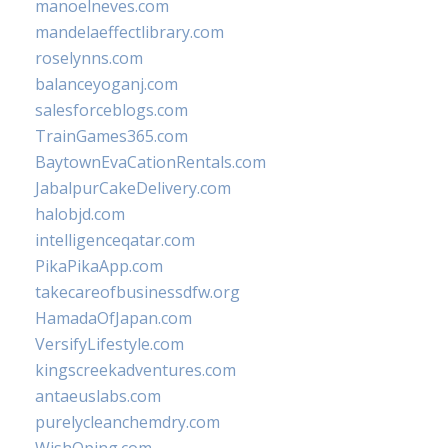
manoelneves.com
mandelaeffectlibrary.com
roselynns.com
balanceyoganj.com
salesforceblogs.com
TrainGames365.com
BaytownEvaCationRentals.com
JabalpurCakeDelivery.com
halobjd.com
intelligenceqatar.com
PikaPikaApp.com
takecareofbusinessdfw.org
HamadaOfJapan.com
VersifyLifestyle.com
kingscreekadventures.com
antaeuslabs.com
purelycleanchemdry.com