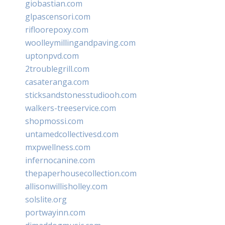
giobastian.com
glpascensori.com
rifloorepoxy.com
woolleymillingandpaving.com
uptonpvd.com
2troublegrill.com
casateranga.com
sticksandstonesstudiooh.com
walkers-treeservice.com
shopmossi.com
untamedcollectivesd.com
mxpwellness.com
infernocanine.com
thepaperhousecollection.com
allisonwillisholley.com
solslite.org
portwayinn.com