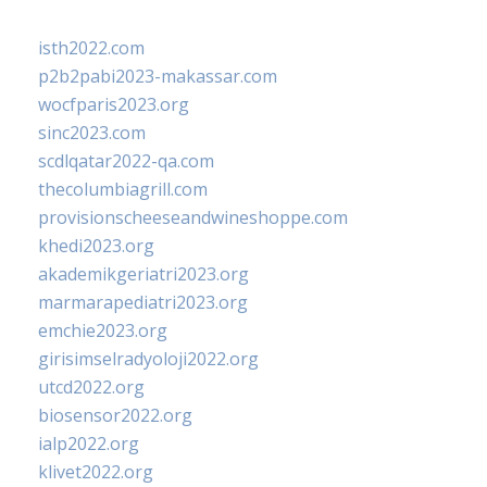
isth2022.com
p2b2pabi2023-makassar.com
wocfparis2023.org
sinc2023.com
scdlqatar2022-qa.com
thecolumbiagrill.com
provisionscheeseandwineshoppe.com
khedi2023.org
akademikgeriatri2023.org
marmarapediatri2023.org
emchie2023.org
girisimselradyoloji2022.org
utcd2022.org
biosensor2022.org
ialp2022.org
klivet2022.org