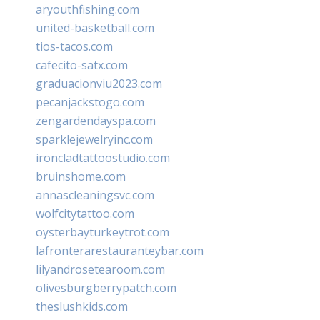
aryouthfishing.com
united-basketball.com
tios-tacos.com
cafecito-satx.com
graduacionviu2023.com
pecanjackstogo.com
zengardendayspa.com
sparklejewelryinc.com
ironcladtattoostudio.com
bruinshome.com
annascleaningsvc.com
wolfcitytattoo.com
oysterbayturkeytrot.com
lafronterarestauranteybar.com
lilyandrosetearoom.com
olivesburgberrypatch.com
theslushkids.com