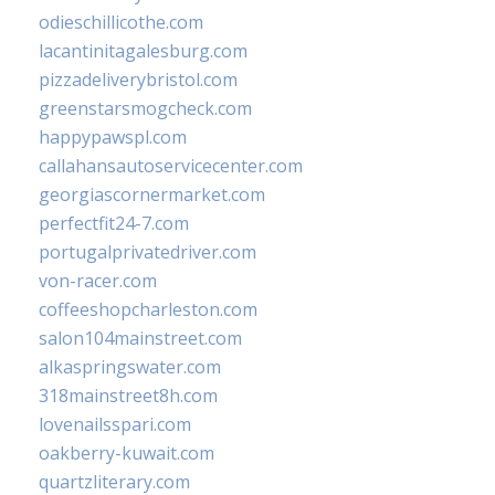
odieschillicothe.com
lacantinitagalesburg.com
pizzadeliverybristol.com
greenstarsmogcheck.com
happypawspl.com
callahansautoservicecenter.com
georgiascornermarket.com
perfectfit24-7.com
portugalprivatedriver.com
von-racer.com
coffeeshopcharleston.com
salon104mainstreet.com
alkaspringswater.com
318mainstreet8h.com
lovenailsspari.com
oakberry-kuwait.com
quartzliterary.com