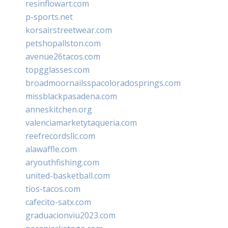
resinflowart.com
p-sports.net
korsairstreetwear.com
petshopallston.com
avenue26tacos.com
topgglasses.com
broadmoornailsspacoloradosprings.com
missblackpasadena.com
anneskitchen.org
valenciamarketytaqueria.com
reefrecordsllc.com
alawaffle.com
aryouthfishing.com
united-basketball.com
tios-tacos.com
cafecito-satx.com
graduacionviu2023.com