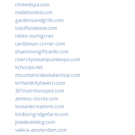
cmmedspa.com
midletontkd.com
gardensandgrills.com
basilfoodwine.com
nikko-tochigi.net
caribbean-corner.com
bluemoongiftcards.com
rivercitysteampunkexpo.com
kchoops.net
mountainsideskateshop.com
kirtlandcitytavern.com
301nutritionspot.com
ammos-stores.com
loceanecreations.com
birdsongridgefarm.com
joiedevivblog.com
valera-amsterdam.com