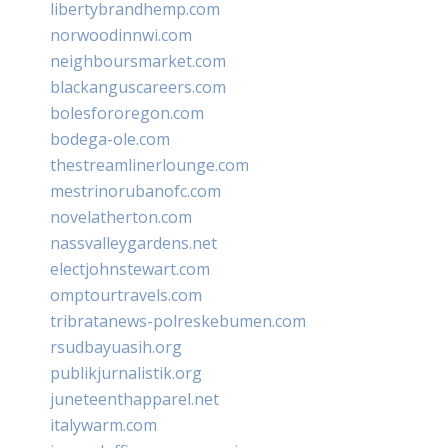
libertybrandhemp.com
norwoodinnwi.com
neighboursmarket.com
blackanguscareers.com
bolesfororegon.com
bodega-ole.com
thestreamlinerlounge.com
mestrinorubanofc.com
novelatherton.com
nassvalleygardens.net
electjohnstewart.com
omptourtravels.com
tribratanews-polreskebumen.com
rsudbayuasih.org
publikjurnalistik.org
juneteenthapparel.net
italywarm.com