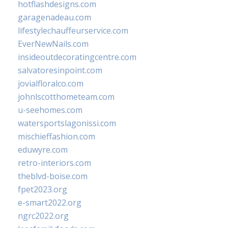
hotflashdesigns.com
garagenadeau.com
lifestylechauffeurservice.com
EverNewNails.com
insideoutdecoratingcentre.com
salvatoresinpoint.com
jovialfloralco.com
johnlscotthometeam.com
u-seehomes.com
watersportslagonissi.com
mischieffashion.com
eduwyre.com
retro-interiors.com
theblvd-boise.com
fpet2023.org
e-smart2022.org
ngrc2022.org