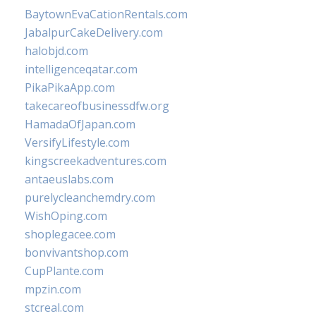
BaytownEvaCationRentals.com
JabalpurCakeDelivery.com
halobjd.com
intelligenceqatar.com
PikaPikaApp.com
takecareofbusinessdfw.org
HamadaOfJapan.com
VersifyLifestyle.com
kingscreekadventures.com
antaeuslabs.com
purelycleanchemdry.com
WishOping.com
shoplegacee.com
bonvivantshop.com
CupPlante.com
mpzin.com
stcreal.com