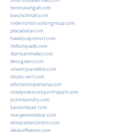
ibsarstudyabroad.com
bennusehgall.com
tsecincinnati.com
roderconstructiongroup.com
plazabatai.com
hawkscayresort.com
hellonquads.com
diarioanimales.com
decogaleri.com
unavozparadios.com
shoes-vert.com
elbotanicopanama.com
shadyoaksrockportrvpark.com
jccoinlaundry.com
kautorepair.com
marjaeswinebar.com
elmazatlanclinton.com
ideacoffeenyc.com