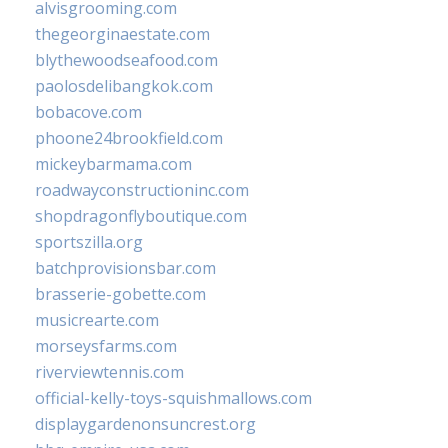
alvisgrooming.com
thegeorginaestate.com
blythewoodseafood.com
paolosdelibangkok.com
bobacove.com
phoone24brookfield.com
mickeybarmama.com
roadwayconstructioninc.com
shopdragonflyboutique.com
sportszilla.org
batchprovisionsbar.com
brasserie-gobette.com
musicrearte.com
morseysfarms.com
riverviewtennis.com
official-kelly-toys-squishmallows.com
displaygardenonsuncrest.org