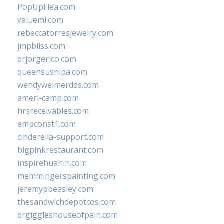
PopUpFlea.com
valueml.com
rebeccatorresjewelry.com
jmpbliss.com
drjorgerico.com
queensushipa.com
wendyweimerdds.com
ameri-camp.com
hrsreceivables.com
empconst1.com
cinderella-support.com
bigpinkrestaurant.com
inspirehuahin.com
memmingerspainting.com
jeremypbeasley.com
thesandwichdepotcos.com
drgiggleshouseofpain.com