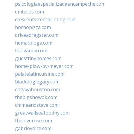
psicologiaespecializadaencampeche.com
dmtacos.com
crescentstreetprinting.com
hornopizza.com
driveadragster.com
hematologa.com
lizaivanov.com
guesttinyhomes.com
home-plow-by-meyer.com
palatelatincuisine.com
blackdoglegacy.com
eatvivahouston.com
thebigshowok.com
chimeandstave.com
greatwallseafoodny.com
theloverose.com
gabriovoice.com