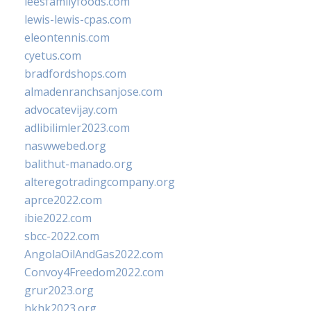
leesfamilyfoods.com
lewis-lewis-cpas.com
eleontennis.com
cyetus.com
bradfordshops.com
almadenranchsanjose.com
advocatevijay.com
adlibilimler2023.com
naswwebed.org
balithut-manado.org
alteregotradingcompany.org
aprce2022.com
ibie2022.com
sbcc-2022.com
AngolaOilAndGas2022.com
Convoy4Freedom2022.com
grur2023.org
hkhk2023.org