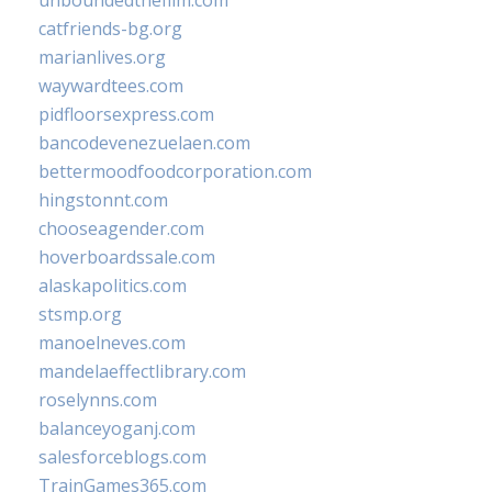
unboundedthefilm.com
catfriends-bg.org
marianlives.org
waywardtees.com
pidfloorsexpress.com
bancodevenezuelaen.com
bettermoodfoodcorporation.com
hingstonnt.com
chooseagender.com
hoverboardssale.com
alaskapolitics.com
stsmp.org
manoelneves.com
mandelaeffectlibrary.com
roselynns.com
balanceyoganj.com
salesforceblogs.com
TrainGames365.com