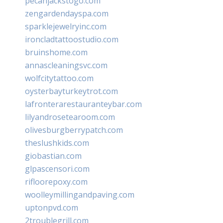
pecanjackstogo.com
zengardendayspa.com
sparklejewelryinc.com
ironcladtattoostudio.com
bruinshome.com
annascleaningsvc.com
wolfcitytattoo.com
oysterbayturkeytrot.com
lafronterarestauranteybar.com
lilyandrosetearoom.com
olivesburgberrypatch.com
theslushkids.com
giobastian.com
glpascensori.com
rifloorepoxy.com
woolleymillingandpaving.com
uptonpvd.com
2troublegrill.com