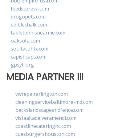
bbq-empire-usa.com
feedstoreva.com
drogopets.com
ediblechalk.com
tabletennisnearme.com
oaksofa.com
soultacohtx.com
capishcaps.com
gpsyfl.org
MEDIA PARTNER III
vwrepairarlington.com
cleaningservicebaltimore-md.com
beckslandscapeandfence.com
vistaaltadelveramendi.com
coastlinecateringnc.com
cuesburgershouston.com