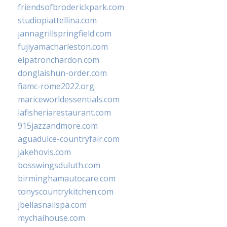
friendsofbroderickpark.com
studiopiattellina.com
jannagrillspringfield.com
fujiyamacharleston.com
elpatronchardon.com
donglaishun-order.com
fiamc-rome2022.org
mariceworldessentials.com
lafisheriarestaurant.com
915jazzandmore.com
aguadulce-countryfair.com
jakehovis.com
bosswingsduluth.com
birminghamautocare.com
tonyscountrykitchen.com
jbellasnailspa.com
mychaihouse.com