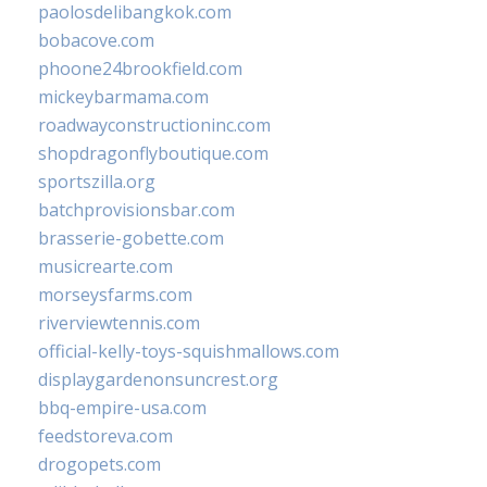
paolosdelibangkok.com
bobacove.com
phoone24brookfield.com
mickeybarmama.com
roadwayconstructioninc.com
shopdragonflyboutique.com
sportszilla.org
batchprovisionsbar.com
brasserie-gobette.com
musicrearte.com
morseysfarms.com
riverviewtennis.com
official-kelly-toys-squishmallows.com
displaygardenonsuncrest.org
bbq-empire-usa.com
feedstoreva.com
drogopets.com