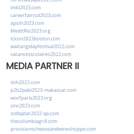
imkl2023.com
careerfaircsd2023.com
apsth2023.com
MedItRio2023.org
lcicon2023boston.com
waitangidayfestival2022.com
vacancesscolaires2022.com
MEDIA PARTNER II
isth2022.com
p2b2pabi2023-makassar.com
wocfparis2023.org
sinc2023.com
scdlqatar2022-qa.com
thecolumbiagrill.com
provisionscheeseandwineshoppe.com