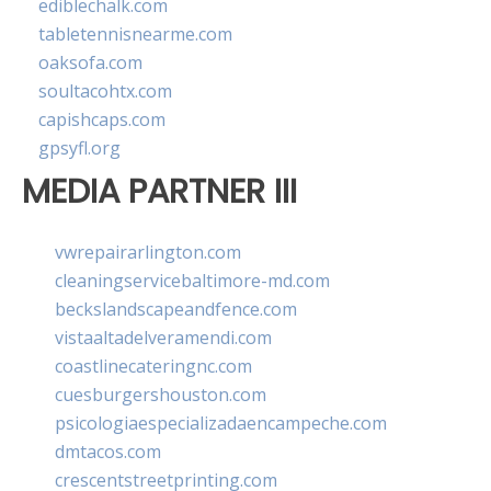
ediblechalk.com
tabletennisnearme.com
oaksofa.com
soultacohtx.com
capishcaps.com
gpsyfl.org
MEDIA PARTNER III
vwrepairarlington.com
cleaningservicebaltimore-md.com
beckslandscapeandfence.com
vistaaltadelveramendi.com
coastlinecateringnc.com
cuesburgershouston.com
psicologiaespecializadaencampeche.com
dmtacos.com
crescentstreetprinting.com