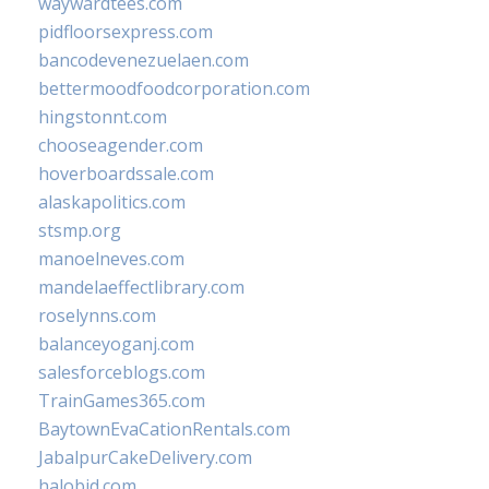
waywardtees.com
pidfloorsexpress.com
bancodevenezuelaen.com
bettermoodfoodcorporation.com
hingstonnt.com
chooseagender.com
hoverboardssale.com
alaskapolitics.com
stsmp.org
manoelneves.com
mandelaeffectlibrary.com
roselynns.com
balanceyoganj.com
salesforceblogs.com
TrainGames365.com
BaytownEvaCationRentals.com
JabalpurCakeDelivery.com
halobjd.com