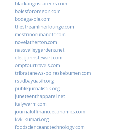
blackanguscareers.com
bolesfororegon.com
bodega-ole.com
thestreamlinerlounge.com
mestrinorubanofc.com
novelatherton.com
nassvalleygardens.net
electjohnstewart.com
omptourtravels.com
tribratanews-polreskebumen.com
rsudbayuasih.org
publikjurnalistik.org
juneteenthapparel.net
italywarm.com
journaloffinanceeconomics.com
kvk-kumari.org
foodscienceandtechnology.com