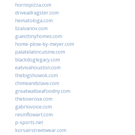
hornopizza.com
driveadragster.com
hematologa.com
lizaivanov.com
guesttinyhomes.com
home-plow-by-meyer.com
palatelatincuisine.com
blackdoglegacy.com
eatvivahouston.com
thebigshowok.com
chimeandstave.com
greatwallseafoodny.com
theloverose.com
gabriovoice.com
resinflowart.com
p-sports.net
korsairstreetwear.com