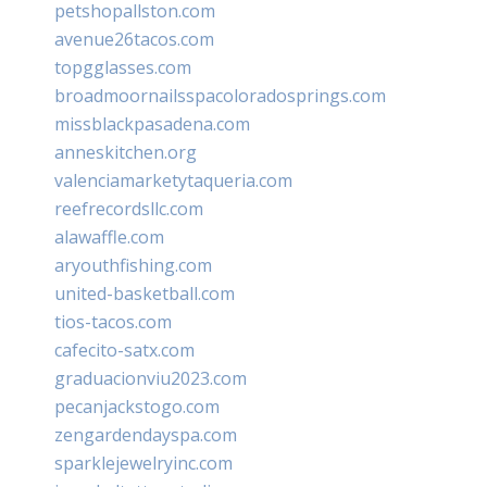
petshopallston.com
avenue26tacos.com
topgglasses.com
broadmoornailsspacoloradosprings.com
missblackpasadena.com
anneskitchen.org
valenciamarketytaqueria.com
reefrecordsllc.com
alawaffle.com
aryouthfishing.com
united-basketball.com
tios-tacos.com
cafecito-satx.com
graduacionviu2023.com
pecanjackstogo.com
zengardendayspa.com
sparklejewelryinc.com