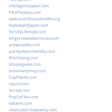
intelligenceqatar.com
PikaPikaApp.com
takecareofbusinessdfw.org
HamadaOfJapan.com
VersifyLifestyle.com
kingscreekadventures.com
antaeuslabs.com
purelycleanchemdry.com
WishOping.com
shoplegacee.com
bonvivantshop.com
CupPlante.com
mpzin.com
stcreal.com
PopUpFlea.com
valueml.com
rebeccatorresjewelry.com