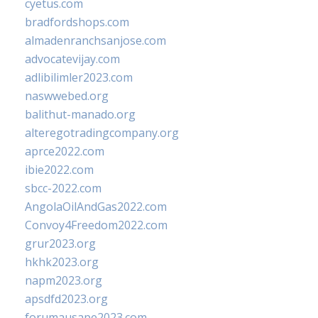
cyetus.com
bradfordshops.com
almadenranchsanjose.com
advocatevijay.com
adlibilimler2023.com
naswwebed.org
balithut-manado.org
alteregotradingcompany.org
aprce2022.com
ibie2022.com
sbcc-2022.com
AngolaOilAndGas2022.com
Convoy4Freedom2022.com
grur2023.org
hkhk2023.org
napm2023.org
apsdfd2023.org
forumausape2023.com