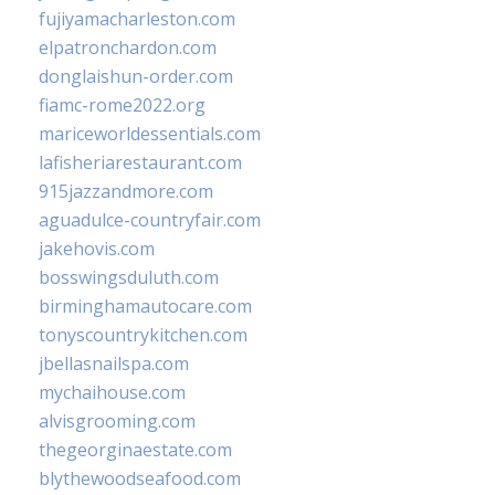
fujiyamacharleston.com
elpatronchardon.com
donglaishun-order.com
fiamc-rome2022.org
mariceworldessentials.com
lafisheriarestaurant.com
915jazzandmore.com
aguadulce-countryfair.com
jakehovis.com
bosswingsduluth.com
birminghamautocare.com
tonyscountrykitchen.com
jbellasnailspa.com
mychaihouse.com
alvisgrooming.com
thegeorginaestate.com
blythewoodseafood.com