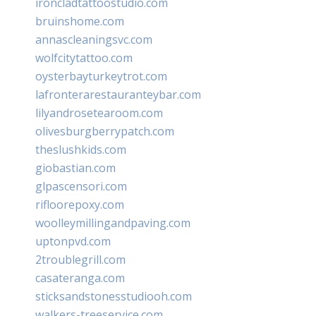
ironcladtattoostudio.com
bruinshome.com
annascleaningsvc.com
wolfcitytattoo.com
oysterbayturkeytrot.com
lafronterarestauranteybar.com
lilyandrosetearoom.com
olivesburgberrypatch.com
theslushkids.com
giobastian.com
glpascensori.com
rifloorepoxy.com
woolleymillingandpaving.com
uptonpvd.com
2troublegrill.com
casateranga.com
sticksandstonesstudiooh.com
walkers-treeservice.com