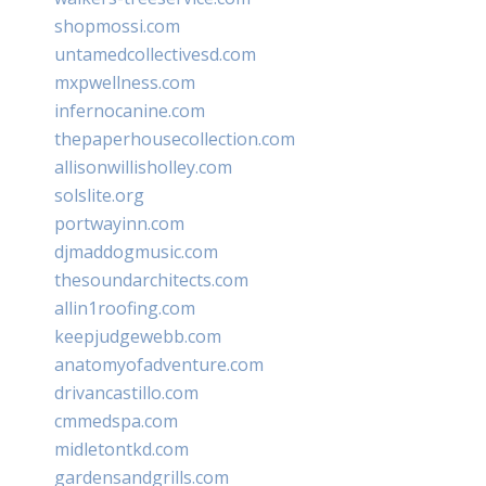
shopmossi.com
untamedcollectivesd.com
mxpwellness.com
infernocanine.com
thepaperhousecollection.com
allisonwillisholley.com
solslite.org
portwayinn.com
djmaddogmusic.com
thesoundarchitects.com
allin1roofing.com
keepjudgewebb.com
anatomyofadventure.com
drivancastillo.com
cmmedspa.com
midletontkd.com
gardensandgrills.com