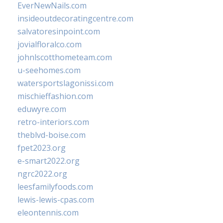
EverNewNails.com
insideoutdecoratingcentre.com
salvatoresinpoint.com
jovialfloralco.com
johnlscotthometeam.com
u-seehomes.com
watersportslagonissi.com
mischieffashion.com
eduwyre.com
retro-interiors.com
theblvd-boise.com
fpet2023.org
e-smart2022.org
ngrc2022.org
leesfamilyfoods.com
lewis-lewis-cpas.com
eleontennis.com