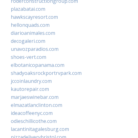
roderconstructiongroup.com
plazabatai.com
hawkscayresort.com
hellonquads.com
diarioanimales.com
decogaleri.com
unavozparadios.com
shoes-vert.com
elbotanicopanama.com
shadyoaksrockportrvpark.com
jccoinlaundry.com
kautorepair.com
marjaeswinebar.com
elmazatlanclinton.com
ideacoffeenyc.com
odieschillicothe.com
lacantinitagalesburg.com
pizzadeliverybristol.com