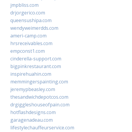
jmpbliss.com
drjorgerico.com
queensushipa.com
wendyweimerdds.com
ameri-camp.com
hrsreceivables.com
empconst1.com
cinderella-support.com
bigpinkrestaurant.com
inspirehuahin.com
memmingerspainting.com
jeremypbeasley.com
thesandwichdepotcos.com
drgiggleshouseofpain.com
hotflashdesigns.com
garagenadeau.com
lifestylechauffeurservice.com