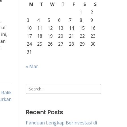
i
M
T
W
T
F
S
S
1
2
3
4
5
6
7
8
9
.
pat
10
11
12
13
14
15
16
ini,
17
18
19
20
21
22
23
san
24
25
26
27
28
29
30
!
31
« Mar
Search
 Balik
for:
urkan
Recent Posts
Panduan Lengkap Berinvestasi di