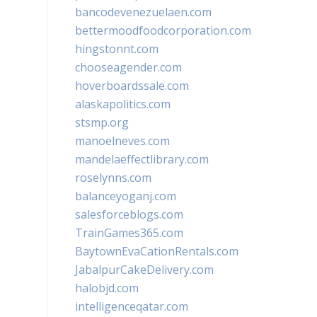
bancodevenezuelaen.com
bettermoodfoodcorporation.com
hingstonnt.com
chooseagender.com
hoverboardssale.com
alaskapolitics.com
stsmp.org
manoelneves.com
mandelaeffectlibrary.com
roselynns.com
balanceyoganj.com
salesforceblogs.com
TrainGames365.com
BaytownEvaCationRentals.com
JabalpurCakeDelivery.com
halobjd.com
intelligenceqatar.com