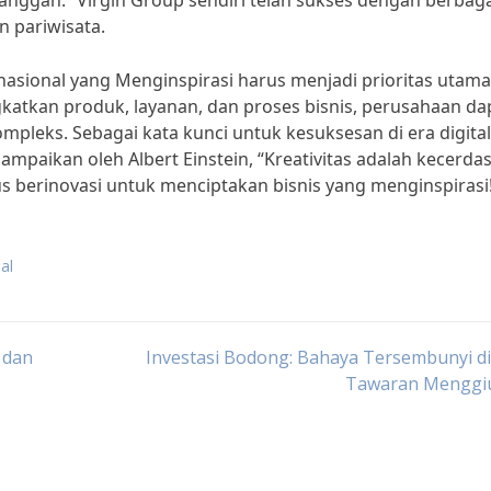
ggan.” Virgin Group sendiri telah sukses dengan berbaga
n pariwisata.
rnasional yang Menginspirasi harus menjadi prioritas utama
atkan produk, layanan, dan proses bisnis, perusahaan da
mpleks. Sebagai kata kunci untuk kesuksesan di era digital 
ampaikan oleh Albert Einstein, “Kreativitas adalah kecerda
us berinovasi untuk menciptakan bisnis yang menginspirasi
al
 dan
Investasi Bodong: Bahaya Tersembunyi di
Tawaran Menggi