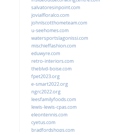
salvatoresinpoint.com
jovialfloralco.com
johnlscotthometeam.com
u-seehomes.com
watersportslagonissi.com
mischieffashion.com
eduwyre.com
retro-interiors.com
theblvd-boise.com
fpet2023.org
e-smart2022.org
ngrc2022.org
leesfamilyfoods.com
lewis-lewis-cpas.com
eleontennis.com
cyetus.com
bradfordshops.com