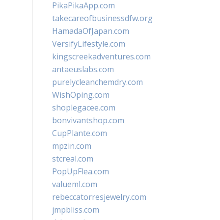
PikaPikaApp.com
takecareofbusinessdfw.org
HamadaOfJapan.com
VersifyLifestyle.com
kingscreekadventures.com
antaeuslabs.com
purelycleanchemdry.com
WishOping.com
shoplegacee.com
bonvivantshop.com
CupPlante.com
mpzin.com
stcreal.com
PopUpFlea.com
valueml.com
rebeccatorresjewelry.com
jmpbliss.com