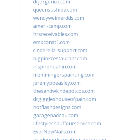
drjorgerico.com
queensushipa.com
wendyweimerdds.com
ameri-camp.com
hrsreceivables.com
empconst1.com
cinderella-support.com
bigpinkrestaurant.com
inspirehuahin.com
memmingerspainting.com
jeremypbeasley.com
thesandwichdepotcos.com
drgiggleshouseofpain.com
hotflashdesigns.com
garagenadeau.com
lifestylechauffeurservice.com
EverNewNails.com
insideoutdecoratingcentre.com