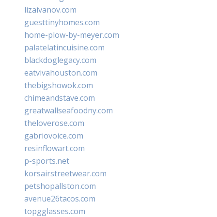
lizaivanov.com
guesttinyhomes.com
home-plow-by-meyer.com
palatelatincuisine.com
blackdoglegacy.com
eatvivahouston.com
thebigshowok.com
chimeandstave.com
greatwallseafoodny.com
theloverose.com
gabriovoice.com
resinflowart.com
p-sports.net
korsairstreetwear.com
petshopallston.com
avenue26tacos.com
topgglasses.com