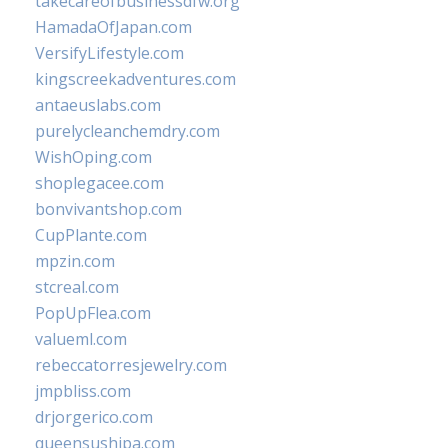
takecareofbusinessdfw.org
HamadaOfJapan.com
VersifyLifestyle.com
kingscreekadventures.com
antaeuslabs.com
purelycleanchemdry.com
WishOping.com
shoplegacee.com
bonvivantshop.com
CupPlante.com
mpzin.com
stcreal.com
PopUpFlea.com
valueml.com
rebeccatorresjewelry.com
jmpbliss.com
drjorgerico.com
queensushipa.com