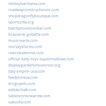
mickeybarmama.com
roadwayconstructioninc.com
shopdragonflyboutique.com
sportszilla.org
batchprovisionsbar.com
brasserie-gobette.com
musicrearte.com
morseysfarms.com
riverviewtennis.com
official-kelly-toys-squishmallows.com
displaygardenonsuncrest.org
bbq-empire-usa.com
feedstoreva.com
drogopets.com
ediblechalk.com
tabletennisnearme.com
oaksofa.com