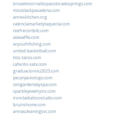
broadmoornailsspacoloradosprings.com
missblackpasadena.com
anneskitchen.org
valenciamarketytaqueria.com
reefrecordsllc.com
alawaffle.com
aryouthfishing.com
united-basketball.com
tios-tacos.com
cafecito-satx.com
graduacionviu2023.com
pecanjackstogo.com
zengardendayspa.com
sparklejewelryinc.com
ironcladtattoostudio.com
bruinshome.com
annascleaningsvc.com