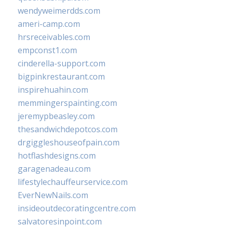
wendyweimerdds.com
ameri-camp.com
hrsreceivables.com
empconst1.com
cinderella-support.com
bigpinkrestaurant.com
inspirehuahin.com
memmingerspainting.com
jeremypbeasley.com
thesandwichdepotcos.com
drgiggleshouseofpain.com
hotflashdesigns.com
garagenadeau.com
lifestylechauffeurservice.com
EverNewNails.com
insideoutdecoratingcentre.com
salvatoresinpoint.com