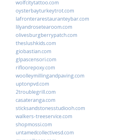
wolfcitytattoo.com
oysterbayturkeytrot.com
lafronterarestauranteybar.com
lilyandrosetearoom.com
olivesburgberrypatch.com
theslushkids.com
giobastian.com
glpascensori.com
rifloorepoxy.com
woolleymillingandpaving.com
uptonpvd.com
2troublegrill.com
casateranga.com
sticksandstonesstudiooh.com
walkers-treeservice.com
shopmossi.com
untamedcollectivesd.com