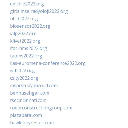
emchie2023.org
girisimselradyoloji2022.org
utcd2022.org
biosensor2022.org
ialp2022.org
klivet2022.org
ifac-hms2022.org
taoms2022.org
iias-euromena-conference2022.org
ivd2022.org
csity2022.org
ibsarstudyabroad.com
bennusehgall.com
tsecincinnati.com
roderconstructiongroup.com
plazabatai.com
hawkscayresort.com