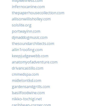
mxpwellness.com
infernocanine.com
thepaperhousecollection.com
allisonwillisholley.com
solslite.org
portwayinn.com
djmaddogmusic.com
thesoundarchitects.com
allin1roofing.com
keepjudgewebb.com
anatomyofadventure.com
drivancastillo.com
cmmedspa.com
midletontkd.com
gardensandgrills.com
basilfoodwine.com
nikko-tochigi.net
caribbean-corner.com