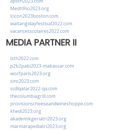
apsth2023.com
MedItRio2023.org
lcicon2023boston.com
waitangidayfestival2022.com
vacancesscolaires2022.com
MEDIA PARTNER II
isth2022.com
p2b2pabi2023-makassar.com
wocfparis2023.org
sinc2023.com
scdlqatar2022-qa.com
thecolumbiagrill.com
provisionscheeseandwineshoppe.com
khedi2023.org
akademikgeriatri2023.org
marmarapediatri2023.org