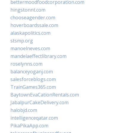
bettermoodfoodcorporation.com
hingstonnt.com
chooseagender.com
hoverboardssale.com
alaskapolitics.com
stsmp.org
manoelneves.com
mandelaeffectlibrary.com
roselynns.com
balanceyoganj.com
salesforceblogs.com
TrainGames365.com
BaytownEvaCationRentals.com
JabalpurCakeDelivery.com
halobjd.com
intelligenceqatar.com
PikaPikaApp.com