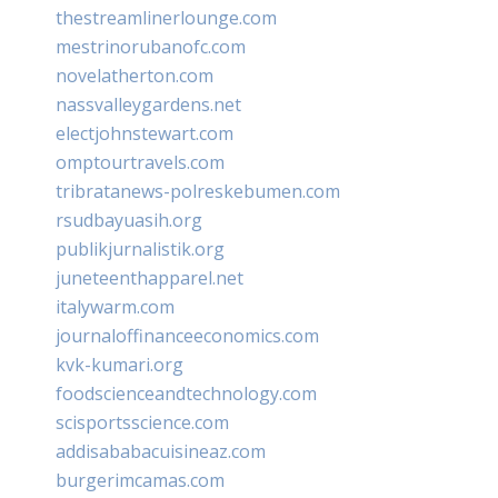
thestreamlinerlounge.com
mestrinorubanofc.com
novelatherton.com
nassvalleygardens.net
electjohnstewart.com
omptourtravels.com
tribratanews-polreskebumen.com
rsudbayuasih.org
publikjurnalistik.org
juneteenthapparel.net
italywarm.com
journaloffinanceeconomics.com
kvk-kumari.org
foodscienceandtechnology.com
scisportsscience.com
addisababacuisineaz.com
burgerimcamas.com