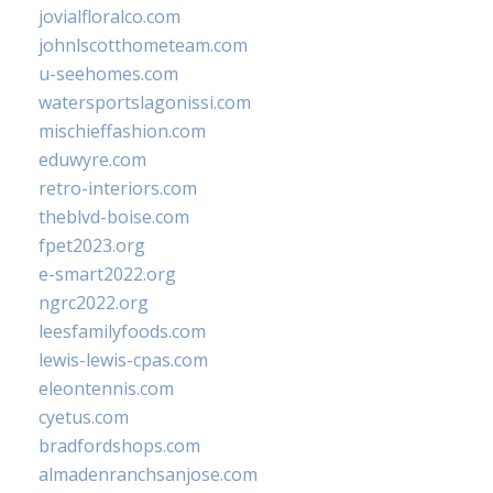
jovialfloralco.com
johnlscotthometeam.com
u-seehomes.com
watersportslagonissi.com
mischieffashion.com
eduwyre.com
retro-interiors.com
theblvd-boise.com
fpet2023.org
e-smart2022.org
ngrc2022.org
leesfamilyfoods.com
lewis-lewis-cpas.com
eleontennis.com
cyetus.com
bradfordshops.com
almadenranchsanjose.com