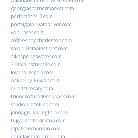
callahansautoservicecenter.com
georgiascornermarket.com
perfectfit24-7.com
portugalprivatedriver.com
von-racer.com
coffeeshopcharleston.com
salon104mainstreet.com
alkaspringswater.com
318mainstreet8h.com
lovenailsspari.com
oakberry-kuwait.com
quartzliterary.com
friendsofbroderickpark.com
studiopiattellina.com
jannagrillspringfield.com
fujiyamacharleston.com
elpatronchardon.com
donglaishun-order.com