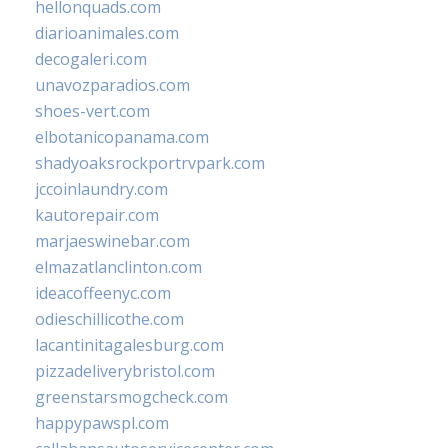
hellonquads.com
diarioanimales.com
decogaleri.com
unavozparadios.com
shoes-vert.com
elbotanicopanama.com
shadyoaksrockportrvpark.com
jccoinlaundry.com
kautorepair.com
marjaeswinebar.com
elmazatlanclinton.com
ideacoffeenyc.com
odieschillicothe.com
lacantinitagalesburg.com
pizzadeliverybristol.com
greenstarsmogcheck.com
happypawspl.com