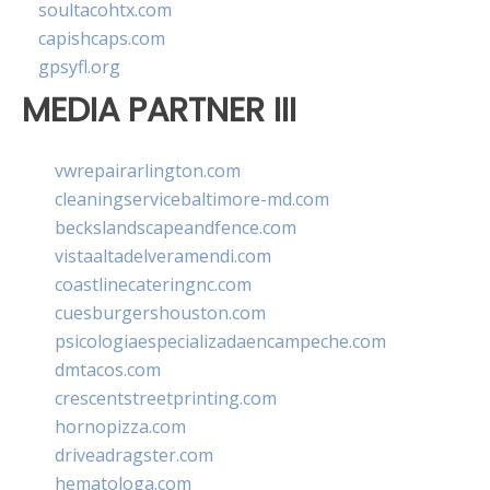
soultacohtx.com
capishcaps.com
gpsyfl.org
MEDIA PARTNER III
vwrepairarlington.com
cleaningservicebaltimore-md.com
beckslandscapeandfence.com
vistaaltadelveramendi.com
coastlinecateringnc.com
cuesburgershouston.com
psicologiaespecializadaencampeche.com
dmtacos.com
crescentstreetprinting.com
hornopizza.com
driveadragster.com
hematologa.com