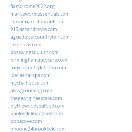
fiamc-rome2022.org
mariceworldessentials.com
lafisheriarestaurant.com
915jazzandmore.com
aguadulce-countryfair.com
jakehovis.com
bosswingsduluth.com
birminghamautocare.com
tonyscountrykitchen.com
jbellasnailspa.com
mychaihouse.com
alvisgrooming.com
thegeorginaestate.com
blythewoodseafood.com
paolosdelibangkok.com
bobacove.com
phoone24brookfield.com