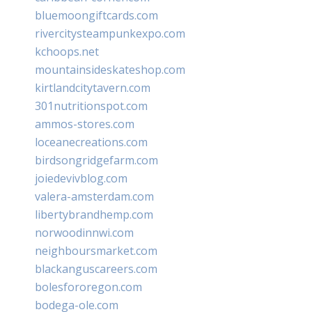
bluemoongiftcards.com
rivercitysteampunkexpo.com
kchoops.net
mountainsideskateshop.com
kirtlandcitytavern.com
301nutritionspot.com
ammos-stores.com
loceanecreations.com
birdsongridgefarm.com
joiedevivblog.com
valera-amsterdam.com
libertybrandhemp.com
norwoodinnwi.com
neighboursmarket.com
blackanguscareers.com
bolesfororegon.com
bodega-ole.com