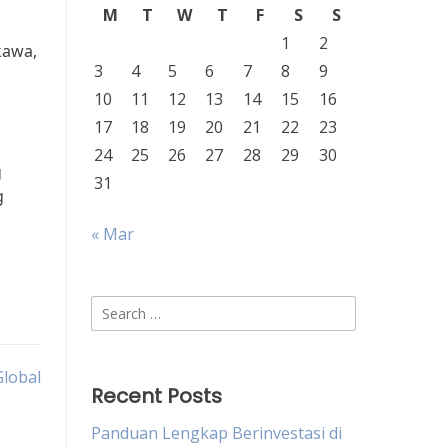
M
T
W
T
F
S
S
1
2
kawa,
3
4
5
6
7
8
9
10
11
12
13
14
15
16
17
18
19
20
21
22
23
24
25
26
27
28
29
30
g
31
g
« Mar
Search
for:
Global
Recent Posts
Panduan Lengkap Berinvestasi di