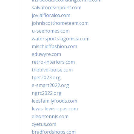
salvatoresinpoint.com
jovialfloralco.com
johnlscotthometeam.com
u-seehomes.com
watersportslagonissi.com
mischieffashion.com
eduwyre.com
retro-interiors.com
theblvd-boise.com
fpet2023.org
e-smart2022.org
ngrc2022.org
leesfamilyfoods.com
lewis-lewis-cpas.com
eleontennis.com
cyetus.com
bradfordshops.com