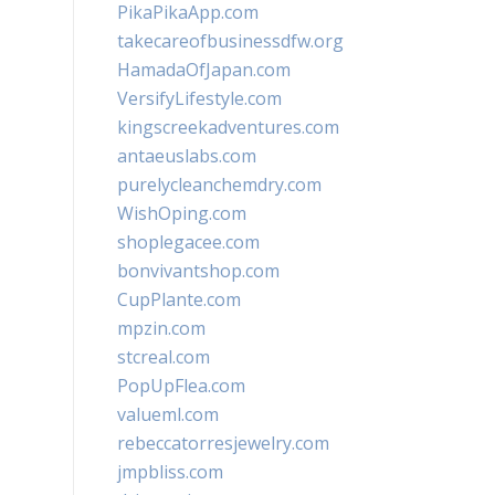
PikaPikaApp.com
takecareofbusinessdfw.org
HamadaOfJapan.com
VersifyLifestyle.com
kingscreekadventures.com
antaeuslabs.com
purelycleanchemdry.com
WishOping.com
shoplegacee.com
bonvivantshop.com
CupPlante.com
mpzin.com
stcreal.com
PopUpFlea.com
valueml.com
rebeccatorresjewelry.com
jmpbliss.com