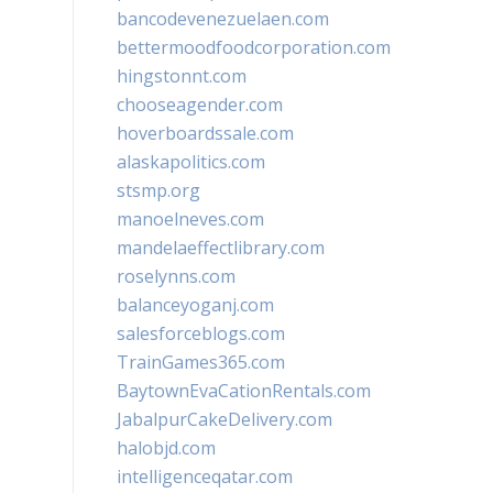
bancodevenezuelaen.com
bettermoodfoodcorporation.com
hingstonnt.com
chooseagender.com
hoverboardssale.com
alaskapolitics.com
stsmp.org
manoelneves.com
mandelaeffectlibrary.com
roselynns.com
balanceyoganj.com
salesforceblogs.com
TrainGames365.com
BaytownEvaCationRentals.com
JabalpurCakeDelivery.com
halobjd.com
intelligenceqatar.com