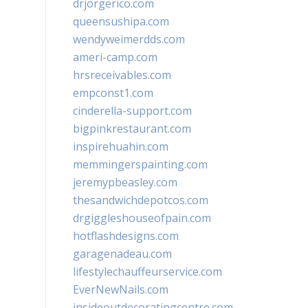
drjorgerico.com
queensushipa.com
wendyweimerdds.com
ameri-camp.com
hrsreceivables.com
empconst1.com
cinderella-support.com
bigpinkrestaurant.com
inspirehuahin.com
memmingerspainting.com
jeremypbeasley.com
thesandwichdepotcos.com
drgiggleshouseofpain.com
hotflashdesigns.com
garagenadeau.com
lifestylechauffeurservice.com
EverNewNails.com
insideoutdecoratingcentre.com