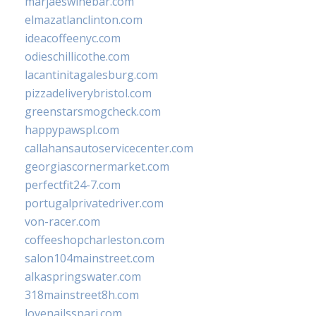
marjaeswinebar.com
elmazatlanclinton.com
ideacoffeenyc.com
odieschillicothe.com
lacantinitagalesburg.com
pizzadeliverybristol.com
greenstarsmogcheck.com
happypawspl.com
callahansautoservicecenter.com
georgiascornermarket.com
perfectfit24-7.com
portugalprivatedriver.com
von-racer.com
coffeeshopcharleston.com
salon104mainstreet.com
alkaspringswater.com
318mainstreet8h.com
lovenailsspari.com