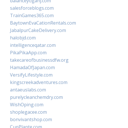
balanceyoganj.com
salesforceblogs.com
TrainGames365.com
BaytownEvaCationRentals.com
JabalpurCakeDelivery.com
halobjd.com
intelligenceqatar.com
PikaPikaApp.com
takecareofbusinessdfw.org
HamadaOfJapan.com
VersifyLifestyle.com
kingscreekadventures.com
antaeuslabs.com
purelycleanchemdry.com
WishOping.com
shoplegacee.com
bonvivantshop.com
CupPlante.com