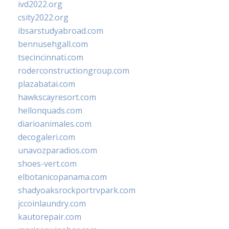
ivd2022.org
csity2022.org
ibsarstudyabroad.com
bennusehgall.com
tsecincinnati.com
roderconstructiongroup.com
plazabatai.com
hawkscayresort.com
hellonquads.com
diarioanimales.com
decogaleri.com
unavozparadios.com
shoes-vert.com
elbotanicopanama.com
shadyoaksrockportrvpark.com
jccoinlaundry.com
kautorepair.com