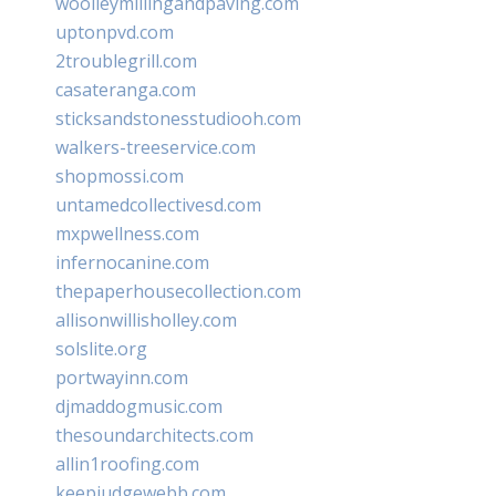
woolleymillingandpaving.com
uptonpvd.com
2troublegrill.com
casateranga.com
sticksandstonesstudiooh.com
walkers-treeservice.com
shopmossi.com
untamedcollectivesd.com
mxpwellness.com
infernocanine.com
thepaperhousecollection.com
allisonwillisholley.com
solslite.org
portwayinn.com
djmaddogmusic.com
thesoundarchitects.com
allin1roofing.com
keepjudgewebb.com