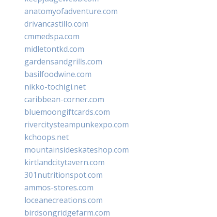
anatomyofadventure.com
drivancastillo.com
cmmedspa.com
midletontkd.com
gardensandgrills.com
basilfoodwine.com
nikko-tochigi.net
caribbean-corner.com
bluemoongiftcards.com
rivercitysteampunkexpo.com
kchoops.net
mountainsideskateshop.com
kirtlandcitytavern.com
301nutritionspot.com
ammos-stores.com
loceanecreations.com
birdsongridgefarm.com