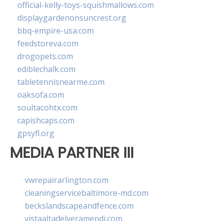
official-kelly-toys-squishmallows.com
displaygardenonsuncrest.org
bbq-empire-usa.com
feedstoreva.com
drogopets.com
ediblechalk.com
tabletennisnearme.com
oaksofa.com
soultacohtx.com
capishcaps.com
gpsyfl.org
MEDIA PARTNER III
vwrepairarlington.com
cleaningservicebaltimore-md.com
beckslandscapeandfence.com
vistaaltadelveramendi.com