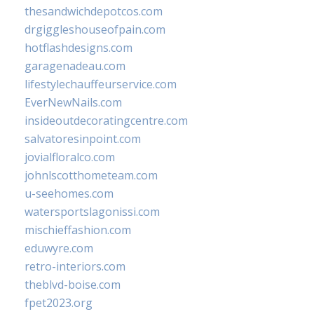
thesandwichdepotcos.com
drgiggleshouseofpain.com
hotflashdesigns.com
garagenadeau.com
lifestylechauffeurservice.com
EverNewNails.com
insideoutdecoratingcentre.com
salvatoresinpoint.com
jovialfloralco.com
johnlscotthometeam.com
u-seehomes.com
watersportslagonissi.com
mischieffashion.com
eduwyre.com
retro-interiors.com
theblvd-boise.com
fpet2023.org