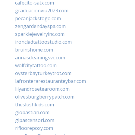
cafecito-satx.com
graduacionviu2023.com
pecanjackstogo.com
zengardendayspa.com
sparklejewelryinc.com
ironcladtattoostudio.com
bruinshome.com
annascleaningsvc.com
wolfcitytattoo.com
oysterbayturkeytrot.com
lafronterarestauranteybar.com
lilyandrosetearoom.com
olivesburgberrypatch.com
theslushkids.com
giobastian.com
glpascensori.com
rifloorepoxy.com