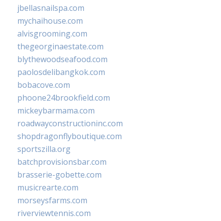
jbellasnailspa.com
mychaihouse.com
alvisgrooming.com
thegeorginaestate.com
blythewoodseafood.com
paolosdelibangkok.com
bobacove.com
phoone24brookfield.com
mickeybarmama.com
roadwayconstructioninc.com
shopdragonflyboutique.com
sportszilla.org
batchprovisionsbar.com
brasserie-gobette.com
musicrearte.com
morseysfarms.com
riverviewtennis.com