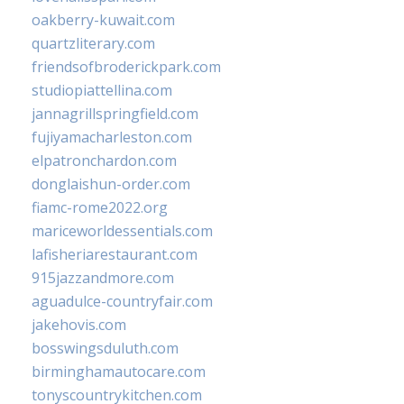
oakberry-kuwait.com
quartzliterary.com
friendsofbroderickpark.com
studiopiattellina.com
jannagrillspringfield.com
fujiyamacharleston.com
elpatronchardon.com
donglaishun-order.com
fiamc-rome2022.org
mariceworldessentials.com
lafisheriarestaurant.com
915jazzandmore.com
aguadulce-countryfair.com
jakehovis.com
bosswingsduluth.com
birminghamautocare.com
tonyscountrykitchen.com