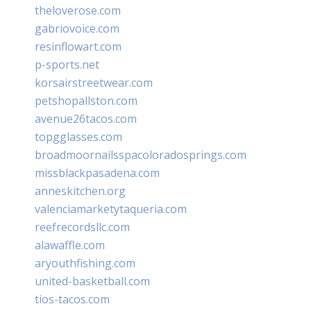
theloverose.com
gabriovoice.com
resinflowart.com
p-sports.net
korsairstreetwear.com
petshopallston.com
avenue26tacos.com
topgglasses.com
broadmoornailsspacoloradosprings.com
missblackpasadena.com
anneskitchen.org
valenciamarketytaqueria.com
reefrecordsllc.com
alawaffle.com
aryouthfishing.com
united-basketball.com
tios-tacos.com