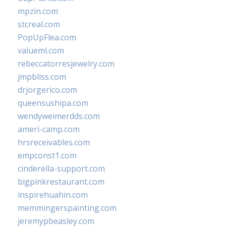
mpzin.com
stcreal.com
PopUpFlea.com
valueml.com
rebeccatorresjewelry.com
jmpbliss.com
drjorgerico.com
queensushipa.com
wendyweimerdds.com
ameri-camp.com
hrsreceivables.com
empconst1.com
cinderella-support.com
bigpinkrestaurant.com
inspirehuahin.com
memmingerspainting.com
jeremypbeasley.com