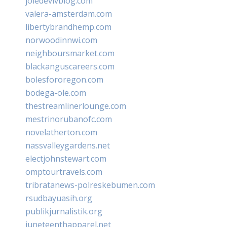
joiedevivblog.com
valera-amsterdam.com
libertybrandhemp.com
norwoodinnwi.com
neighboursmarket.com
blackanguscareers.com
bolesfororegon.com
bodega-ole.com
thestreamlinerlounge.com
mestrinorubanofc.com
novelatherton.com
nassvalleygardens.net
electjohnstewart.com
omptourtravels.com
tribratanews-polreskebumen.com
rsudbayuasih.org
publikjurnalistik.org
juneteenthapparel.net