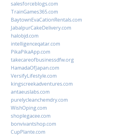
salesforceblogs.com
TrainGames365.com
BaytownEvaCationRentals.com
JabalpurCakeDelivery.com
halobjd.com
intelligenceqatar.com
PikaPikaApp.com
takecareofbusinessdfw.org
HamadaOfJapan.com
VersifyLifestyle.com
kingscreekadventures.com
antaeuslabs.com
purelycleanchemdry.com
WishOping.com
shoplegacee.com
bonvivantshop.com
CupPlante.com