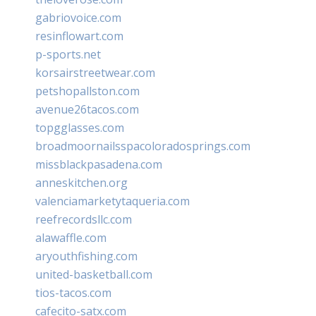
gabriovoice.com
resinflowart.com
p-sports.net
korsairstreetwear.com
petshopallston.com
avenue26tacos.com
topgglasses.com
broadmoornailsspacoloradosprings.com
missblackpasadena.com
anneskitchen.org
valenciamarketytaqueria.com
reefrecordsllc.com
alawaffle.com
aryouthfishing.com
united-basketball.com
tios-tacos.com
cafecito-satx.com