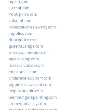
mpzin.com
stcreal.com
PopUpFlea.com
valueml.com
rebeccatorresjewelry.com
jmpbliss.com
drjorgerico.com
queensushipa.com
wendyweimerdds.com
ameri-camp.com
hrsreceivables.com
empconst1.com
cinderella-support.com
bigpinkrestaurant.com
inspirehuahin.com
memmingerspainting.com
jeremypbeasley.com