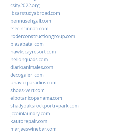
csity2022.org
ibsarstudyabroad.com
bennusehgall.com
tsecincinnati.com
roderconstructiongroup.com
plazabatai.com
hawkscayresort.com
hellonquads.com
diarioanimales.com
decogaleri.com
unavozparadios.com
shoes-vert.com
elbotanicopanama.com
shadyoaksrockportrvpark.com
jccoinlaundry.com
kautorepair.com
marjaeswinebar.com