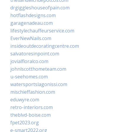
thesandwichdepotcos.com
drgiggleshouseofpain.com
hotflashdesigns.com
garagenadeau.com
lifestylechauffeurservice.com
EverNewNails.com
insideoutdecoratingcentre.com
salvatoresinpoint.com
jovialfloralco.com
johnlscotthometeam.com
u-seehomes.com
watersportslagonissi.com
mischieffashion.com
eduwyre.com
retro-interiors.com
theblvd-boise.com
fpet2023.org
e-smart2022.org