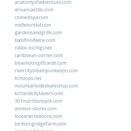
anatomyofadventure.com
drivancastillo.com
cmmedspa.com
midletontkd.com
gardensandgrills.com
basilfoodwine.com
nikko-tochigi.net
caribbean-corner.com
bluemoongiftcards.com
rivercitysteampunkexpo.com
kchoops.net
mountainsideskateshop.com
kirtlandcitytavern.com
301nutritionspot.com
ammos-stores.com
loceanecreations.com
birdsongridgefarm.com