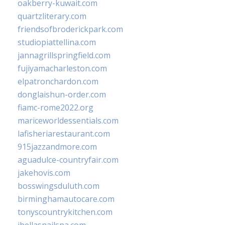
oakberry-kuwait.com
quartzliterary.com
friendsofbroderickpark.com
studiopiattellina.com
jannagrillspringfield.com
fujiyamacharleston.com
elpatronchardon.com
donglaishun-order.com
fiamc-rome2022.org
mariceworldessentials.com
lafisheriarestaurant.com
915jazzandmore.com
aguadulce-countryfair.com
jakehovis.com
bosswingsduluth.com
birminghamautocare.com
tonyscountrykitchen.com