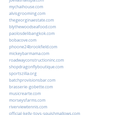
jbellasnailspa.com
mychaihouse.com
alvisgrooming.com
thegeorginaestate.com
blythewoodseafood.com
paolosdelibangkok.com
bobacove.com
phoone24brookfield.com
mickeybarmama.com
roadwayconstructioninc.com
shopdragonflyboutique.com
sportszilla.org
batchprovisionsbar.com
brasserie-gobette.com
musicrearte.com
morseysfarms.com
riverviewtennis.com
official-kelly-toys-squishmallows.com