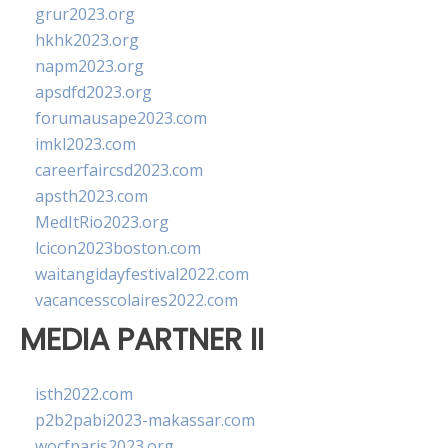
grur2023.org
hkhk2023.org
napm2023.org
apsdfd2023.org
forumausape2023.com
imkl2023.com
careerfaircsd2023.com
apsth2023.com
MedItRio2023.org
lcicon2023boston.com
waitangidayfestival2022.com
vacancesscolaires2022.com
MEDIA PARTNER II
isth2022.com
p2b2pabi2023-makassar.com
wocfparis2023.org