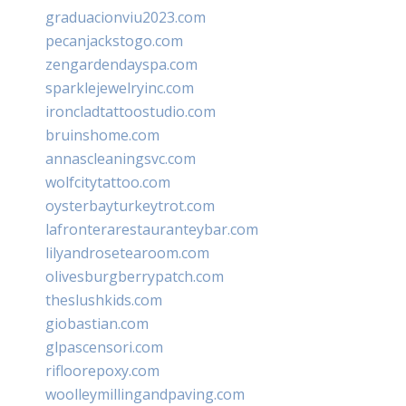
graduacionviu2023.com
pecanjackstogo.com
zengardendayspa.com
sparklejewelryinc.com
ironcladtattoostudio.com
bruinshome.com
annascleaningsvc.com
wolfcitytattoo.com
oysterbayturkeytrot.com
lafronterarestauranteybar.com
lilyandrosetearoom.com
olivesburgberrypatch.com
theslushkids.com
giobastian.com
glpascensori.com
rifloorepoxy.com
woolleymillingandpaving.com