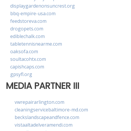
displaygardenonsuncrest.org
bbq-empire-usa.com
feedstoreva.com
drogopets.com
ediblechalk.com
tabletennisnearme.com
oaksofa.com
soultacohtx.com
capishcaps.com
gpsyfl.org
MEDIA PARTNER III
vwrepairarlington.com
cleaningservicebaltimore-md.com
beckslandscapeandfence.com
vistaaltadelveramendi.com