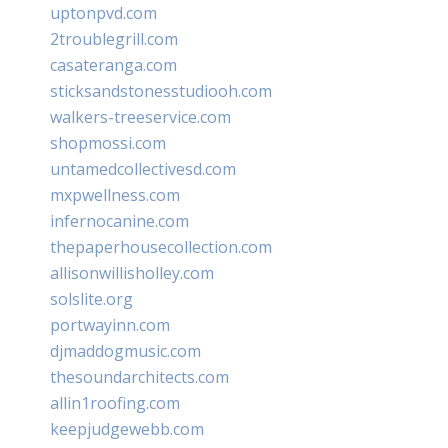
uptonpvd.com
2troublegrill.com
casateranga.com
sticksandstonesstudiooh.com
walkers-treeservice.com
shopmossi.com
untamedcollectivesd.com
mxpwellness.com
infernocanine.com
thepaperhousecollection.com
allisonwillisholley.com
solslite.org
portwayinn.com
djmaddogmusic.com
thesoundarchitects.com
allin1roofing.com
keepjudgewebb.com