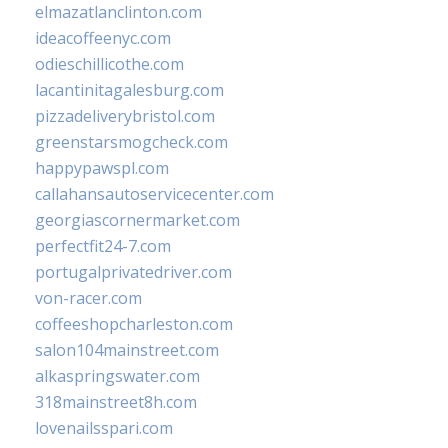
elmazatlanclinton.com
ideacoffeenyc.com
odieschillicothe.com
lacantinitagalesburg.com
pizzadeliverybristol.com
greenstarsmogcheck.com
happypawspl.com
callahansautoservicecenter.com
georgiascornermarket.com
perfectfit24-7.com
portugalprivatedriver.com
von-racer.com
coffeeshopcharleston.com
salon104mainstreet.com
alkaspringswater.com
318mainstreet8h.com
lovenailsspari.com