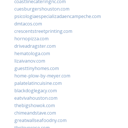
coastlinecateringnc.com
cuesburgershouston.com
psicologiaespecializadaencampeche.com
dmtacos.com
crescentstreetprinting.com
hornopizza.com
driveadragster.com
hematologa.com
lizaivanov.com
guesttinyhomes.com
home-plow-by-meyer.com
palatelatincuisine.com
blackdoglegacy.com
eatvivahouston.com
thebigshowok.com
chimeandstave.com
greatwallseafoodny.com
theloverose.com