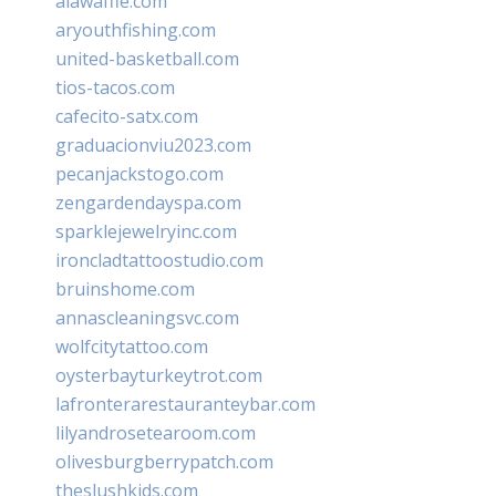
alawaffle.com
aryouthfishing.com
united-basketball.com
tios-tacos.com
cafecito-satx.com
graduacionviu2023.com
pecanjackstogo.com
zengardendayspa.com
sparklejewelryinc.com
ironcladtattoostudio.com
bruinshome.com
annascleaningsvc.com
wolfcitytattoo.com
oysterbayturkeytrot.com
lafronterarestauranteybar.com
lilyandrosetearoom.com
olivesburgberrypatch.com
theslushkids.com