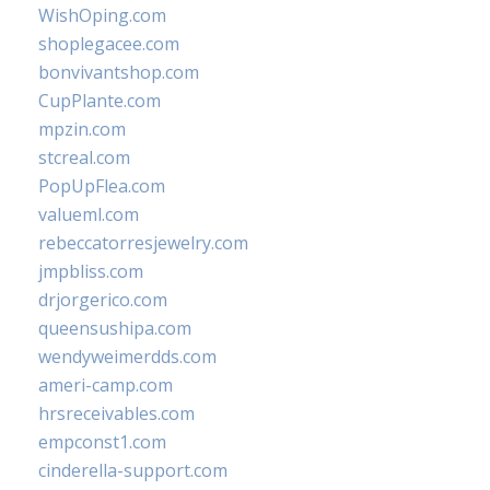
WishOping.com
shoplegacee.com
bonvivantshop.com
CupPlante.com
mpzin.com
stcreal.com
PopUpFlea.com
valueml.com
rebeccatorresjewelry.com
jmpbliss.com
drjorgerico.com
queensushipa.com
wendyweimerdds.com
ameri-camp.com
hrsreceivables.com
empconst1.com
cinderella-support.com