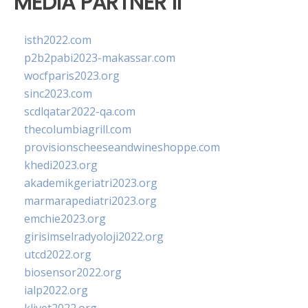
MEDIA PARTNER II
isth2022.com
p2b2pabi2023-makassar.com
wocfparis2023.org
sinc2023.com
scdlqatar2022-qa.com
thecolumbiagrill.com
provisionscheeseandwineshoppe.com
khedi2023.org
akademikgeriatri2023.org
marmarapediatri2023.org
emchie2023.org
girisimselradyoloji2022.org
utcd2022.org
biosensor2022.org
ialp2022.org