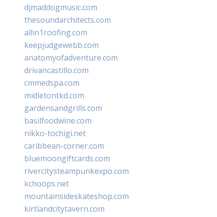
djmaddogmusic.com
thesoundarchitects.com
allin1roofing.com
keepjudgewebb.com
anatomyofadventure.com
drivancastillo.com
cmmedspa.com
midletontkd.com
gardensandgrills.com
basilfoodwine.com
nikko-tochigi.net
caribbean-corner.com
bluemoongiftcards.com
rivercitysteampunkexpo.com
kchoops.net
mountainsideskateshop.com
kirtlandcitytavern.com