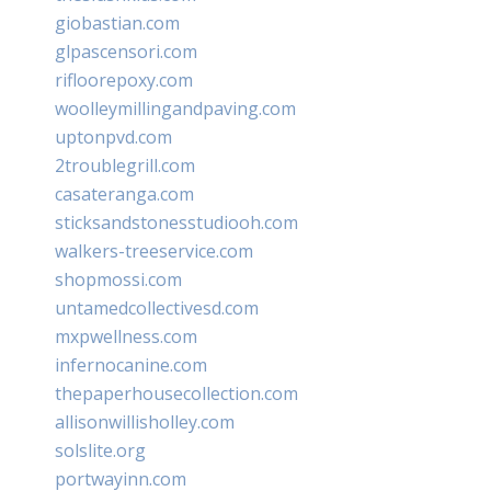
giobastian.com
glpascensori.com
rifloorepoxy.com
woolleymillingandpaving.com
uptonpvd.com
2troublegrill.com
casateranga.com
sticksandstonesstudiooh.com
walkers-treeservice.com
shopmossi.com
untamedcollectivesd.com
mxpwellness.com
infernocanine.com
thepaperhousecollection.com
allisonwillisholley.com
solslite.org
portwayinn.com