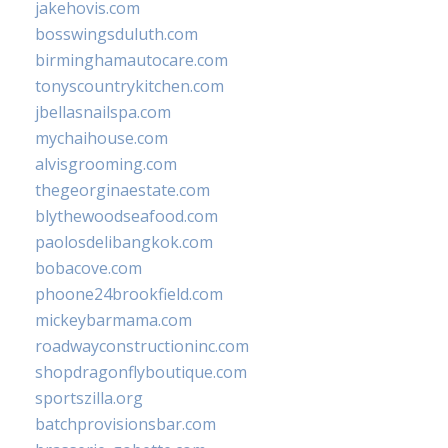
jakehovis.com
bosswingsduluth.com
birminghamautocare.com
tonyscountrykitchen.com
jbellasnailspa.com
mychaihouse.com
alvisgrooming.com
thegeorginaestate.com
blythewoodseafood.com
paolosdelibangkok.com
bobacove.com
phoone24brookfield.com
mickeybarmama.com
roadwayconstructioninc.com
shopdragonflyboutique.com
sportszilla.org
batchprovisionsbar.com