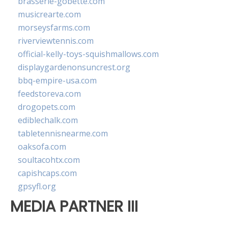
brasserie-gobette.com
musicrearte.com
morseysfarms.com
riverviewtennis.com
official-kelly-toys-squishmallows.com
displaygardenonsuncrest.org
bbq-empire-usa.com
feedstoreva.com
drogopets.com
ediblechalk.com
tabletennisnearme.com
oaksofa.com
soultacohtx.com
capishcaps.com
gpsyfl.org
MEDIA PARTNER III