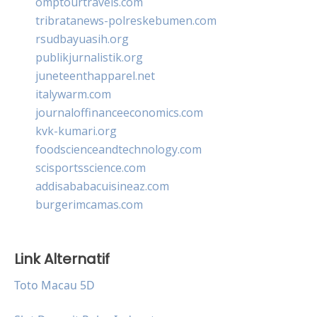
omptourtravels.com
tribratanews-polreskebumen.com
rsudbayuasih.org
publikjurnalistik.org
juneteenthapparel.net
italywarm.com
journaloffinanceeconomics.com
kvk-kumari.org
foodscienceandtechnology.com
scisportsscience.com
addisababacuisineaz.com
burgerimcamas.com
Link Alternatif
Toto Macau 5D