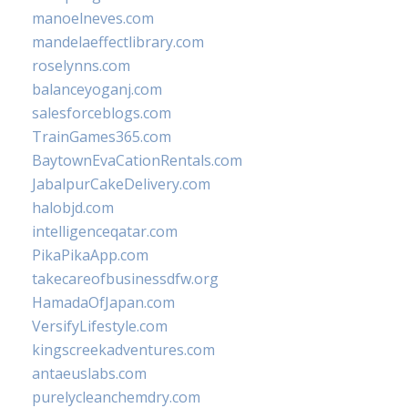
manoelneves.com
mandelaeffectlibrary.com
roselynns.com
balanceyoganj.com
salesforceblogs.com
TrainGames365.com
BaytownEvaCationRentals.com
JabalpurCakeDelivery.com
halobjd.com
intelligenceqatar.com
PikaPikaApp.com
takecareofbusinessdfw.org
HamadaOfJapan.com
VersifyLifestyle.com
kingscreekadventures.com
antaeuslabs.com
purelycleanchemdry.com