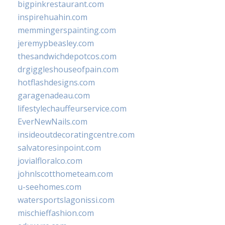
bigpinkrestaurant.com
inspirehuahin.com
memmingerspainting.com
jeremypbeasley.com
thesandwichdepotcos.com
drgiggleshouseofpain.com
hotflashdesigns.com
garagenadeau.com
lifestylechauffeurservice.com
EverNewNails.com
insideoutdecoratingcentre.com
salvatoresinpoint.com
jovialfloralco.com
johnlscotthometeam.com
u-seehomes.com
watersportslagonissi.com
mischieffashion.com