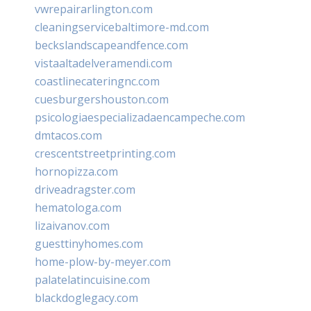
vwrepairarlington.com
cleaningservicebaltimore-md.com
beckslandscapeandfence.com
vistaaltadelveramendi.com
coastlinecateringnc.com
cuesburgershouston.com
psicologiaespecializadaencampeche.com
dmtacos.com
crescentstreetprinting.com
hornopizza.com
driveadragster.com
hematologa.com
lizaivanov.com
guesttinyhomes.com
home-plow-by-meyer.com
palatelatincuisine.com
blackdoglegacy.com