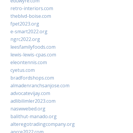
eduwyre.com
retro-interiors.com
theblvd-boise.com
fpet2023.org
e-smart2022.org
ngrc2022.org
leesfamilyfoods.com
lewis-lewis-cpas.com
eleontennis.com
cyetus.com
bradfordshops.com
almadenranchsanjose.com
advocatevijay.com
adlibilimler2023.com
naswwebed.org
balithut-manado.org
alteregotradingcompany.org
aprce2022.com