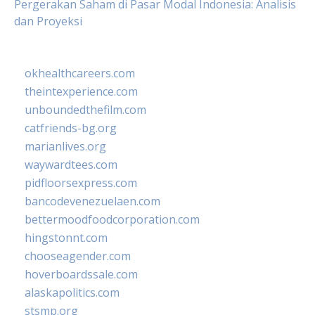
Pergerakan Saham di Pasar Modal Indonesia: Analisis
dan Proyeksi
okhealthcareers.com
theintexperience.com
unboundedthefilm.com
catfriends-bg.org
marianlives.org
waywardtees.com
pidfloorsexpress.com
bancodevenezuelaen.com
bettermoodfoodcorporation.com
hingstonnt.com
chooseagender.com
hoverboardssale.com
alaskapolitics.com
stsmp.org