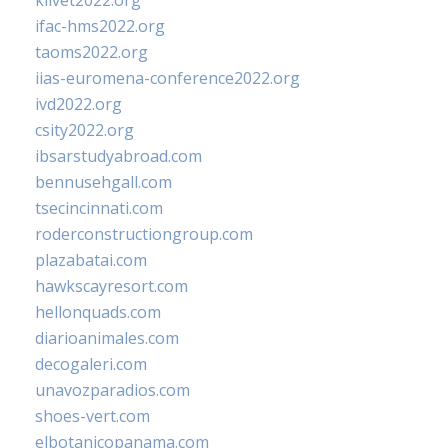
klivet2022.org
ifac-hms2022.org
taoms2022.org
iias-euromena-conference2022.org
ivd2022.org
csity2022.org
ibsarstudyabroad.com
bennusehgall.com
tsecincinnati.com
roderconstructiongroup.com
plazabatai.com
hawkscayresort.com
hellonquads.com
diarioanimales.com
decogaleri.com
unavozparadios.com
shoes-vert.com
elbotanicopanama.com