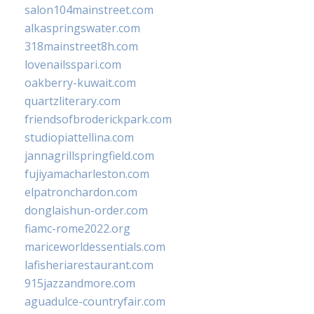
salon104mainstreet.com
alkaspringswater.com
318mainstreet8h.com
lovenailsspari.com
oakberry-kuwait.com
quartzliterary.com
friendsofbroderickpark.com
studiopiattellina.com
jannagrillspringfield.com
fujiyamacharleston.com
elpatronchardon.com
donglaishun-order.com
fiamc-rome2022.org
mariceworldessentials.com
lafisheriarestaurant.com
915jazzandmore.com
aguadulce-countryfair.com