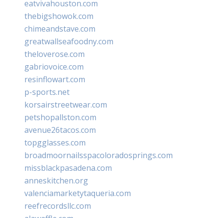
eatvivahouston.com
thebigshowok.com
chimeandstave.com
greatwallseafoodny.com
theloverose.com
gabriovoice.com
resinflowart.com
p-sports.net
korsairstreetwear.com
petshopallston.com
avenue26tacos.com
topgglasses.com
broadmoornailsspacoloradosprings.com
missblackpasadena.com
anneskitchen.org
valenciamarketytaqueria.com
reefrecordsllc.com