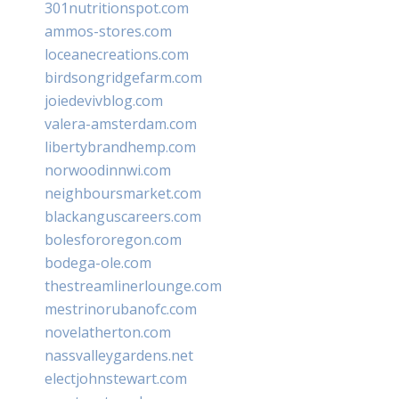
301nutritionspot.com
ammos-stores.com
loceanecreations.com
birdsongridgefarm.com
joiedevivblog.com
valera-amsterdam.com
libertybrandhemp.com
norwoodinnwi.com
neighboursmarket.com
blackanguscareers.com
bolesfororegon.com
bodega-ole.com
thestreamlinerlounge.com
mestrinorubanofc.com
novelatherton.com
nassvalleygardens.net
electjohnstewart.com