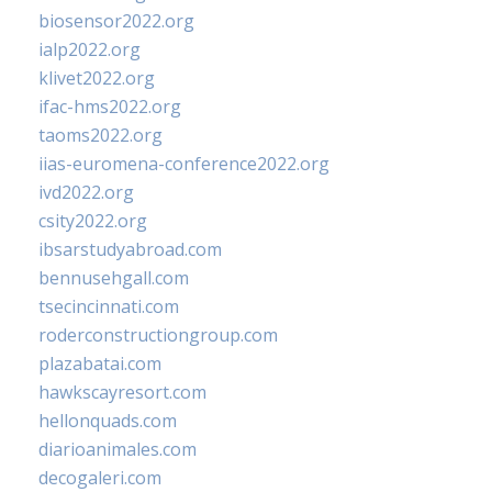
biosensor2022.org
ialp2022.org
klivet2022.org
ifac-hms2022.org
taoms2022.org
iias-euromena-conference2022.org
ivd2022.org
csity2022.org
ibsarstudyabroad.com
bennusehgall.com
tsecincinnati.com
roderconstructiongroup.com
plazabatai.com
hawkscayresort.com
hellonquads.com
diarioanimales.com
decogaleri.com