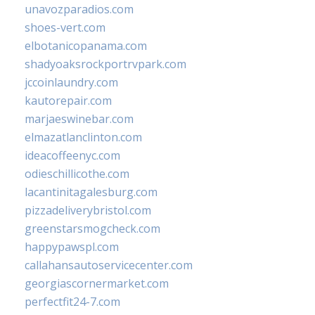
unavozparadios.com
shoes-vert.com
elbotanicopanama.com
shadyoaksrockportrvpark.com
jccoinlaundry.com
kautorepair.com
marjaeswinebar.com
elmazatlanclinton.com
ideacoffeenyc.com
odieschillicothe.com
lacantinitagalesburg.com
pizzadeliverybristol.com
greenstarsmogcheck.com
happypawspl.com
callahansautoservicecenter.com
georgiascornermarket.com
perfectfit24-7.com