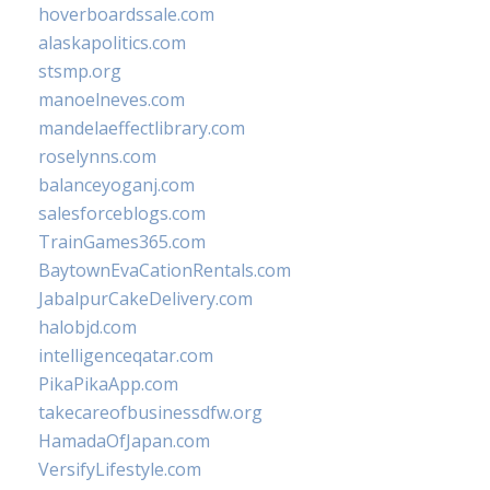
hoverboardssale.com
alaskapolitics.com
stsmp.org
manoelneves.com
mandelaeffectlibrary.com
roselynns.com
balanceyoganj.com
salesforceblogs.com
TrainGames365.com
BaytownEvaCationRentals.com
JabalpurCakeDelivery.com
halobjd.com
intelligenceqatar.com
PikaPikaApp.com
takecareofbusinessdfw.org
HamadaOfJapan.com
VersifyLifestyle.com