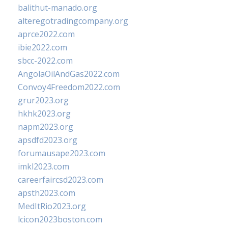
balithut-manado.org
alteregotradingcompany.org
aprce2022.com
ibie2022.com
sbcc-2022.com
AngolaOilAndGas2022.com
Convoy4Freedom2022.com
grur2023.org
hkhk2023.org
napm2023.org
apsdfd2023.org
forumausape2023.com
imkl2023.com
careerfaircsd2023.com
apsth2023.com
MedItRio2023.org
lcicon2023boston.com