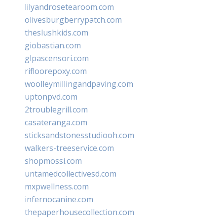
lilyandrosetearoom.com
olivesburgberrypatch.com
theslushkids.com
giobastian.com
glpascensori.com
rifloorepoxy.com
woolleymillingandpaving.com
uptonpvd.com
2troublegrill.com
casateranga.com
sticksandstonesstudiooh.com
walkers-treeservice.com
shopmossi.com
untamedcollectivesd.com
mxpwellness.com
infernocanine.com
thepaperhousecollection.com