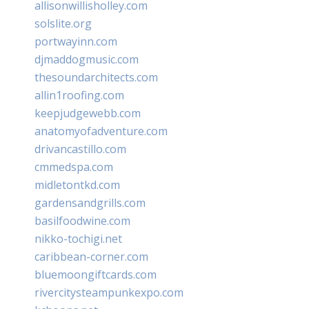
allisonwillisholley.com
solslite.org
portwayinn.com
djmaddogmusic.com
thesoundarchitects.com
allin1roofing.com
keepjudgewebb.com
anatomyofadventure.com
drivancastillo.com
cmmedspa.com
midletontkd.com
gardensandgrills.com
basilfoodwine.com
nikko-tochigi.net
caribbean-corner.com
bluemoongiftcards.com
rivercitysteampunkexpo.com