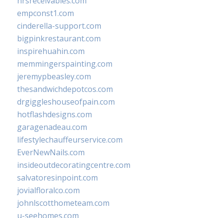
hrsreceivables.com
empconst1.com
cinderella-support.com
bigpinkrestaurant.com
inspirehuahin.com
memmingerspainting.com
jeremypbeasley.com
thesandwichdepotcos.com
drgiggleshouseofpain.com
hotflashdesigns.com
garagenadeau.com
lifestylechauffeurservice.com
EverNewNails.com
insideoutdecoratingcentre.com
salvatoresinpoint.com
jovialfloralco.com
johnlscotthometeam.com
u-seehomes.com