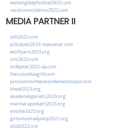
waitangidayfestival2022.com
vacancesscolaires2022.com
MEDIA PARTNER II
isth2022.com
p2b2pabi2023-makassar.com
wocfparis2023.org
sinc2023.com
scdlqatar2022-qa.com
thecolumbiagrill.com
provisionscheeseandwineshoppe.com
khedi2023.org
akademikgeriatri2023.org
marmarapediatri2023.org
emchie2023.org
girisimselradyoloji2022.org
utcd2022.org