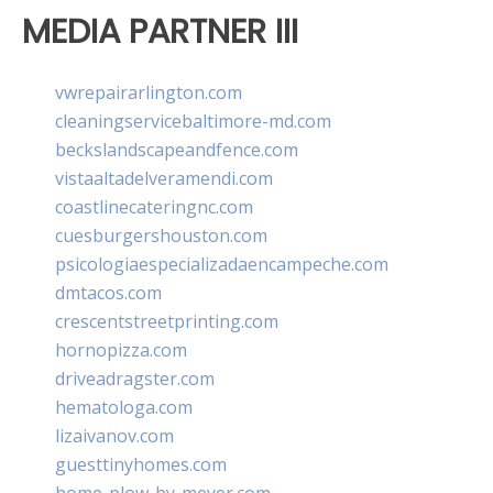
MEDIA PARTNER III
vwrepairarlington.com
cleaningservicebaltimore-md.com
beckslandscapeandfence.com
vistaaltadelveramendi.com
coastlinecateringnc.com
cuesburgershouston.com
psicologiaespecializadaencampeche.com
dmtacos.com
crescentstreetprinting.com
hornopizza.com
driveadragster.com
hematologa.com
lizaivanov.com
guesttinyhomes.com
home-plow-by-meyer.com