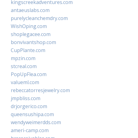
kingscreekadventures.com
antaeuslabs.com
purelycleanchemdry.com
WishOping.com
shoplegacee.com
bonvivantshop.com
CupPlante.com
mpzin.com
stcreal.com
PopUpFlea.com
valueml.com
rebeccatorresjewelry.com
jmpbliss.com
drjorgerico.com
queensushipa.com
wendyweimerdds.com
ameri-camp.com