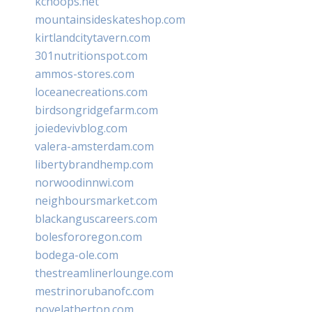
kchoops.net
mountainsideskateshop.com
kirtlandcitytavern.com
301nutritionspot.com
ammos-stores.com
loceanecreations.com
birdsongridgefarm.com
joiedevivblog.com
valera-amsterdam.com
libertybrandhemp.com
norwoodinnwi.com
neighboursmarket.com
blackanguscareers.com
bolesfororegon.com
bodega-ole.com
thestreamlinerlounge.com
mestrinorubanofc.com
novelatherton.com