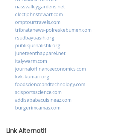
nassvalleygardens.net
electjohnstewart.com
omptourtravels.com
tribratanews-polreskebumen.com
rsudbayuasih.org
publikjurnalistik.org
juneteenthapparel.net
italywarm.com
journaloffinanceeconomics.com
kvk-kumari.org
foodscienceandtechnology.com
scisportsscience.com
addisababacuisineaz.com
burgerimcamas.com
Link Alternatif