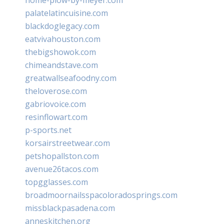
palatelatincuisine.com
blackdoglegacy.com
eatvivahouston.com
thebigshowok.com
chimeandstave.com
greatwallseafoodny.com
theloverose.com
gabriovoice.com
resinflowart.com
p-sports.net
korsairstreetwear.com
petshopallston.com
avenue26tacos.com
topgglasses.com
broadmoornailsspacoloradosprings.com
missblackpasadena.com
anneskitchen.org