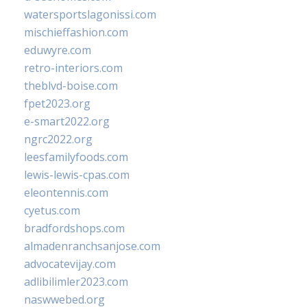
watersportslagonissi.com
mischieffashion.com
eduwyre.com
retro-interiors.com
theblvd-boise.com
fpet2023.org
e-smart2022.org
ngrc2022.org
leesfamilyfoods.com
lewis-lewis-cpas.com
eleontennis.com
cyetus.com
bradfordshops.com
almadenranchsanjose.com
advocatevijay.com
adlibilimler2023.com
naswwebed.org