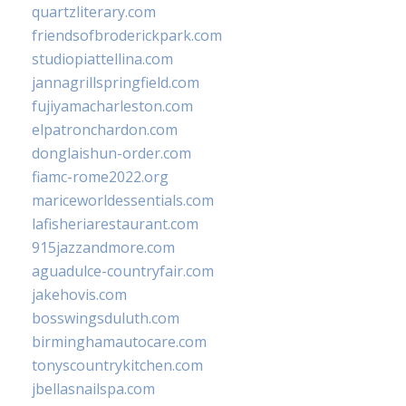
quartzliterary.com
friendsofbroderickpark.com
studiopiattellina.com
jannagrillspringfield.com
fujiyamacharleston.com
elpatronchardon.com
donglaishun-order.com
fiamc-rome2022.org
mariceworldessentials.com
lafisheriarestaurant.com
915jazzandmore.com
aguadulce-countryfair.com
jakehovis.com
bosswingsduluth.com
birminghamautocare.com
tonyscountrykitchen.com
jbellasnailspa.com