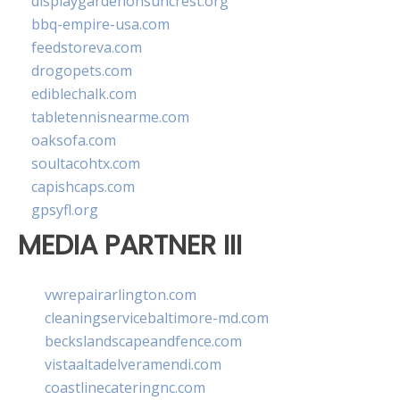
displaygardenonsuncrest.org
bbq-empire-usa.com
feedstoreva.com
drogopets.com
ediblechalk.com
tabletennisnearme.com
oaksofa.com
soultacohtx.com
capishcaps.com
gpsyfl.org
MEDIA PARTNER III
vwrepairarlington.com
cleaningservicebaltimore-md.com
beckslandscapeandfence.com
vistaaltadelveramendi.com
coastlinecateringnc.com