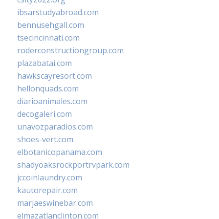
ibsarstudyabroad.com
bennusehgall.com
tsecincinnati.com
roderconstructiongroup.com
plazabatai.com
hawkscayresort.com
hellonquads.com
diarioanimales.com
decogaleri.com
unavozparadios.com
shoes-vert.com
elbotanicopanama.com
shadyoaksrockportrvpark.com
jccoinlaundry.com
kautorepair.com
marjaeswinebar.com
elmazatlanclinton.com