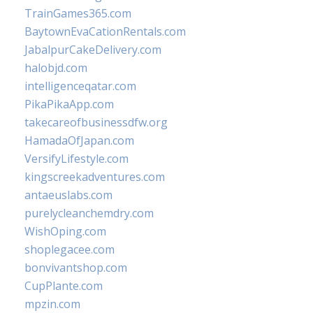
TrainGames365.com
BaytownEvaCationRentals.com
JabalpurCakeDelivery.com
halobjd.com
intelligenceqatar.com
PikaPikaApp.com
takecareofbusinessdfw.org
HamadaOfJapan.com
VersifyLifestyle.com
kingscreekadventures.com
antaeuslabs.com
purelycleanchemdry.com
WishOping.com
shoplegacee.com
bonvivantshop.com
CupPlante.com
mpzin.com