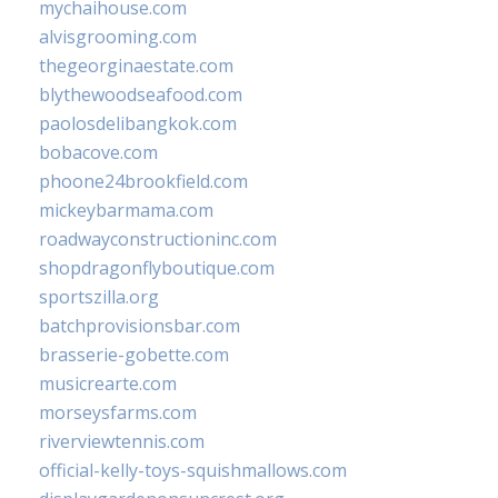
mychaihouse.com
alvisgrooming.com
thegeorginaestate.com
blythewoodseafood.com
paolosdelibangkok.com
bobacove.com
phoone24brookfield.com
mickeybarmama.com
roadwayconstructioninc.com
shopdragonflyboutique.com
sportszilla.org
batchprovisionsbar.com
brasserie-gobette.com
musicrearte.com
morseysfarms.com
riverviewtennis.com
official-kelly-toys-squishmallows.com