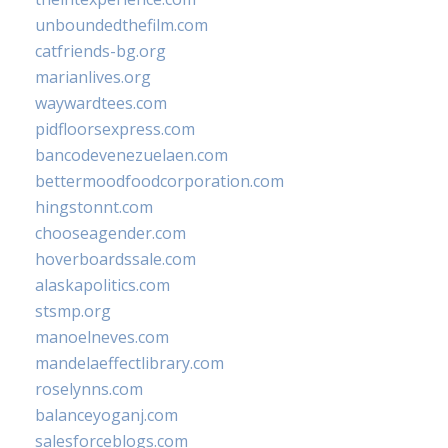
unboundedthefilm.com
catfriends-bg.org
marianlives.org
waywardtees.com
pidfloorsexpress.com
bancodevenezuelaen.com
bettermoodfoodcorporation.com
hingstonnt.com
chooseagender.com
hoverboardssale.com
alaskapolitics.com
stsmp.org
manoelneves.com
mandelaeffectlibrary.com
roselynns.com
balanceyoganj.com
salesforceblogs.com