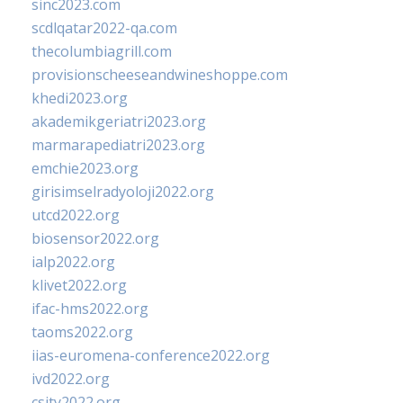
sinc2023.com
scdlqatar2022-qa.com
thecolumbiagrill.com
provisionscheeseandwineshoppe.com
khedi2023.org
akademikgeriatri2023.org
marmarapediatri2023.org
emchie2023.org
girisimselradyoloji2022.org
utcd2022.org
biosensor2022.org
ialp2022.org
klivet2022.org
ifac-hms2022.org
taoms2022.org
iias-euromena-conference2022.org
ivd2022.org
csity2022.org