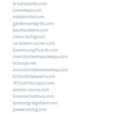
drivancastillo.com
cmmedspa.com
midletontkd.com
gardensandgrills.com
basilfoodwine.com
nikko-tochigi.net
caribbean-corner.com
bluemoongiftcards.com
rivercitysteampunkexpo.com
kchoops.net
mountainsideskateshop.com
kirtlandcitytavern.com
301nutritionspot.com
ammos-stores.com
loceanecreations.com
birdsongridgefarm.com
joiedevivblog.com