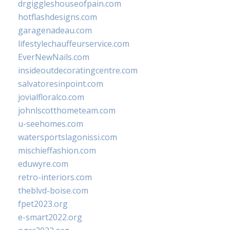
drgiggleshouseofpain.com
hotflashdesigns.com
garagenadeau.com
lifestylechauffeurservice.com
EverNewNails.com
insideoutdecoratingcentre.com
salvatoresinpoint.com
jovialfloralco.com
johnlscotthometeam.com
u-seehomes.com
watersportslagonissi.com
mischieffashion.com
eduwyre.com
retro-interiors.com
theblvd-boise.com
fpet2023.org
e-smart2022.org