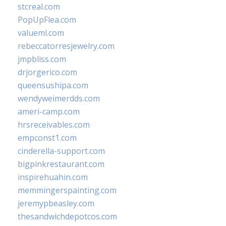
stcreal.com
PopUpFlea.com
valueml.com
rebeccatorresjewelry.com
jmpbliss.com
drjorgerico.com
queensushipa.com
wendyweimerdds.com
ameri-camp.com
hrsreceivables.com
empconst1.com
cinderella-support.com
bigpinkrestaurant.com
inspirehuahin.com
memmingerspainting.com
jeremypbeasley.com
thesandwichdepotcos.com