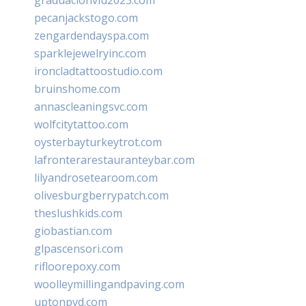
pecanjackstogo.com
zengardendayspa.com
sparklejewelryinc.com
ironcladtattoostudio.com
bruinshome.com
annascleaningsvc.com
wolfcitytattoo.com
oysterbayturkeytrot.com
lafronterarestauranteybar.com
lilyandrosetearoom.com
olivesburgberrypatch.com
theslushkids.com
giobastian.com
glpascensori.com
rifloorepoxy.com
woolleymillingandpaving.com
uptonpvd.com