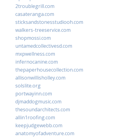
2troublegrill.com
casateranga.com
sticksandstonesstudiooh.com
walkers-treeservice.com
shopmossi.com
untamedcollectivesd.com
mxpwellness.com
infernocanine.com
thepaperhousecollection.com
allisonwillisholley.com
solslite.org
portwayinn.com
djmaddogmusic.com
thesoundarchitects.com
allin1roofing.com
keepjudgewebb.com
anatomyofadventure.com