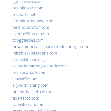
gabriovoice.com
resinflowart.com
p-sports.net
korsairstreetwear.com
petshopallston.com
avenue26tacos.com
topgglasses.com
broadmoornailsspacoloradosprings.com
missblackpasadena.com
anneskitchen.org
valenciamarketytaqueria.com
reefrecordsllc.com
alawaffle.com
aryouthfishing.com
united-basketball.com
tios-tacos.com
cafecito-satx.com
graduacionviu2023.com