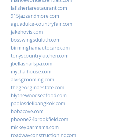
mariceworldessentials.com
lafisheriarestaurant.com
915jazzandmore.com
aguadulce-countryfair.com
jakehovis.com
bosswingsduluth.com
birminghamautocare.com
tonyscountrykitchen.com
jbellasnailspa.com
mychaihouse.com
alvisgrooming.com
thegeorginaestate.com
blythewoodseafood.com
paolosdelibangkok.com
bobacove.com
phoone24brookfield.com
mickeybarmama.com
roadwayconstructioninc.com