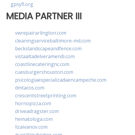
gpsyfl.org
MEDIA PARTNER III
vwrepairarlington.com
cleaningservicebaltimore-md.com
beckslandscapeandfence.com
vistaaltadelveramendi.com
coastlinecateringnc.com
cuesburgershouston.com
psicologiaespecializadaencampeche.com
dmtacos.com
crescentstreetprinting.com
hornopizza.com
driveadragster.com
hematologa.com
lizaivanov.com
guesttinyhomes.com