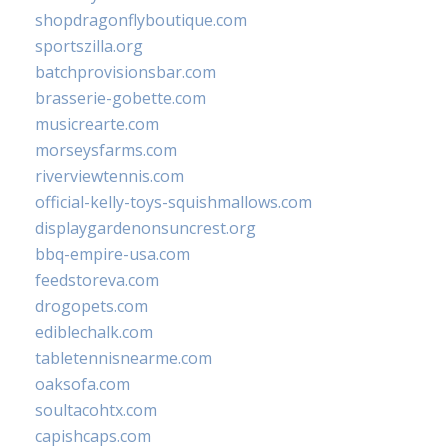
shopdragonflyboutique.com
sportszilla.org
batchprovisionsbar.com
brasserie-gobette.com
musicrearte.com
morseysfarms.com
riverviewtennis.com
official-kelly-toys-squishmallows.com
displaygardenonsuncrest.org
bbq-empire-usa.com
feedstoreva.com
drogopets.com
ediblechalk.com
tabletennisnearme.com
oaksofa.com
soultacohtx.com
capishcaps.com