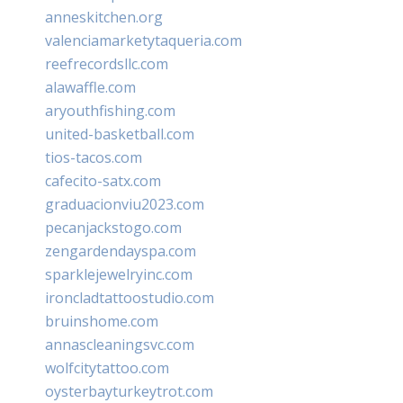
anneskitchen.org
valenciamarketytaqueria.com
reefrecordsllc.com
alawaffle.com
aryouthfishing.com
united-basketball.com
tios-tacos.com
cafecito-satx.com
graduacionviu2023.com
pecanjackstogo.com
zengardendayspa.com
sparklejewelryinc.com
ironcladtattoostudio.com
bruinshome.com
annascleaningsvc.com
wolfcitytattoo.com
oysterbayturkeytrot.com