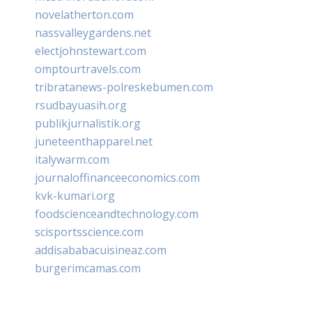
novelatherton.com
nassvalleygardens.net
electjohnstewart.com
omptourtravels.com
tribratanews-polreskebumen.com
rsudbayuasih.org
publikjurnalistik.org
juneteenthapparel.net
italywarm.com
journaloffinanceeconomics.com
kvk-kumari.org
foodscienceandtechnology.com
scisportsscience.com
addisababacuisineaz.com
burgerimcamas.com