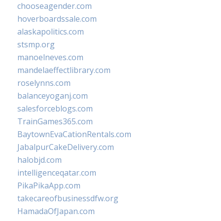
chooseagender.com
hoverboardssale.com
alaskapolitics.com
stsmp.org
manoelneves.com
mandelaeffectlibrary.com
roselynns.com
balanceyoganj.com
salesforceblogs.com
TrainGames365.com
BaytownEvaCationRentals.com
JabalpurCakeDelivery.com
halobjd.com
intelligenceqatar.com
PikaPikaApp.com
takecareofbusinessdfw.org
HamadaOfJapan.com