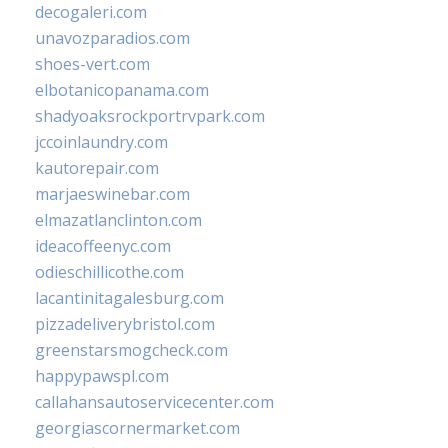
decogaleri.com
unavozparadios.com
shoes-vert.com
elbotanicopanama.com
shadyoaksrockportrvpark.com
jccoinlaundry.com
kautorepair.com
marjaeswinebar.com
elmazatlanclinton.com
ideacoffeenyc.com
odieschillicothe.com
lacantinitagalesburg.com
pizzadeliverybristol.com
greenstarsmogcheck.com
happypawspl.com
callahansautoservicecenter.com
georgiascornermarket.com