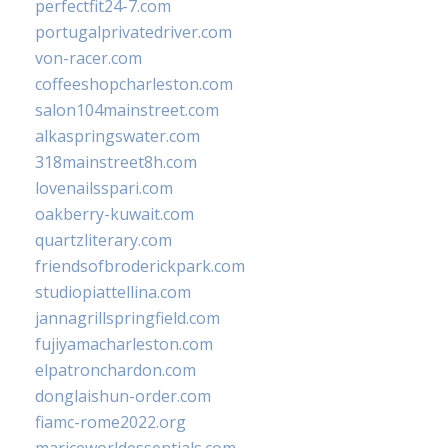
perfectfit24-7.com
portugalprivatedriver.com
von-racer.com
coffeeshopcharleston.com
salon104mainstreet.com
alkaspringswater.com
318mainstreet8h.com
lovenailsspari.com
oakberry-kuwait.com
quartzliterary.com
friendsofbroderickpark.com
studiopiattellina.com
jannagrillspringfield.com
fujiyamacharleston.com
elpatronchardon.com
donglaishun-order.com
fiamc-rome2022.org