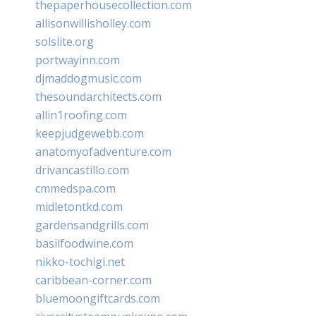
thepaperhousecollection.com
allisonwillisholley.com
solslite.org
portwayinn.com
djmaddogmusic.com
thesoundarchitects.com
allin1roofing.com
keepjudgewebb.com
anatomyofadventure.com
drivancastillo.com
cmmedspa.com
midletontkd.com
gardensandgrills.com
basilfoodwine.com
nikko-tochigi.net
caribbean-corner.com
bluemoongiftcards.com