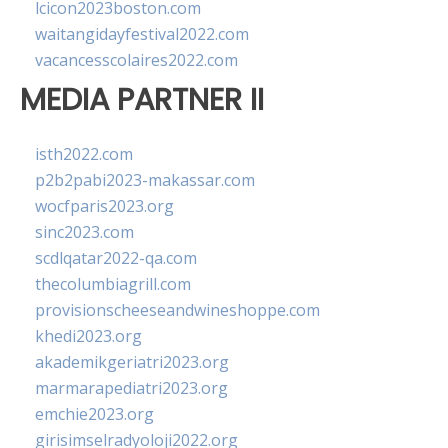
lcicon2023boston.com
waitangidayfestival2022.com
vacancesscolaires2022.com
MEDIA PARTNER II
isth2022.com
p2b2pabi2023-makassar.com
wocfparis2023.org
sinc2023.com
scdlqatar2022-qa.com
thecolumbiagrill.com
provisionscheeseandwineshoppe.com
khedi2023.org
akademikgeriatri2023.org
marmarapediatri2023.org
emchie2023.org
girisimselradyoloji2022.org