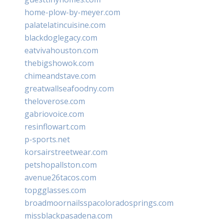
home-plow-by-meyer.com
palatelatincuisine.com
blackdoglegacy.com
eatvivahouston.com
thebigshowok.com
chimeandstave.com
greatwallseafoodny.com
theloverose.com
gabriovoice.com
resinflowart.com
p-sports.net
korsairstreetwear.com
petshopallston.com
avenue26tacos.com
topgglasses.com
broadmoornailsspacoloradosprings.com
missblackpasadena.com