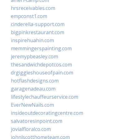
ameri-camp.com
hrsreceivables.com
empconst1.com
cinderella-support.com
bigpinkrestaurant.com
inspirehuahin.com
memmingerspainting.com
jeremypbeasley.com
thesandwichdepotcos.com
drgiggleshouseofpain.com
hotflashdesigns.com
garagenadeau.com
lifestylechauffeurservice.com
EverNewNails.com
insideoutdecoratingcentre.com
salvatoresinpoint.com
jovialfloralco.com
johnlscotthometeam.com