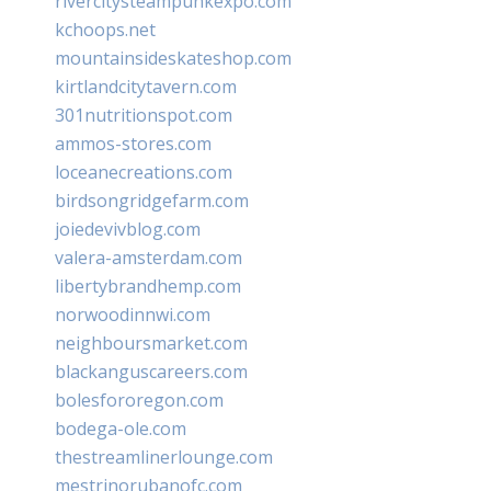
rivercitysteampunkexpo.com
kchoops.net
mountainsideskateshop.com
kirtlandcitytavern.com
301nutritionspot.com
ammos-stores.com
loceanecreations.com
birdsongridgefarm.com
joiedevivblog.com
valera-amsterdam.com
libertybrandhemp.com
norwoodinnwi.com
neighboursmarket.com
blackanguscareers.com
bolesfororegon.com
bodega-ole.com
thestreamlinerlounge.com
mestrinorubanofc.com