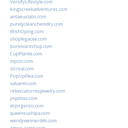
VersifyLifestyle.com
kingscreekadventures.com
antaeuslabs.com
purelycleanchemdry.com
WishOping.com
shoplegacee.com
bonvivantshop.com
CupPlante.com
mpzin.com
stcreal.com
PopUpFlea.com
valueml.com
rebeccatorresjewelry.com
jmpbliss.com
drjorgerico.com
queensushipa.com
wendyweimerdds.com