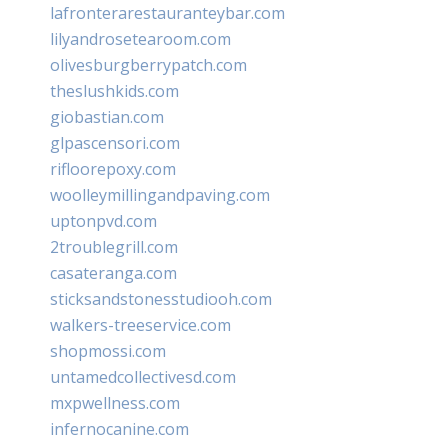
lafronterarestauranteybar.com
lilyandrosetearoom.com
olivesburgberrypatch.com
theslushkids.com
giobastian.com
glpascensori.com
rifloorepoxy.com
woolleymillingandpaving.com
uptonpvd.com
2troublegrill.com
casateranga.com
sticksandstonesstudiooh.com
walkers-treeservice.com
shopmossi.com
untamedcollectivesd.com
mxpwellness.com
infernocanine.com