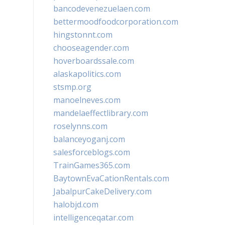
bancodevenezuelaen.com
bettermoodfoodcorporation.com
hingstonnt.com
chooseagender.com
hoverboardssale.com
alaskapolitics.com
stsmp.org
manoelneves.com
mandelaeffectlibrary.com
roselynns.com
balanceyoganj.com
salesforceblogs.com
TrainGames365.com
BaytownEvaCationRentals.com
JabalpurCakeDelivery.com
halobjd.com
intelligenceqatar.com