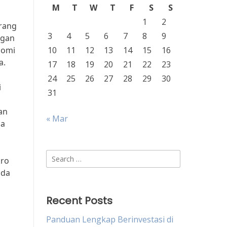
M
T
W
T
F
S
S
1
2
orang
3
4
5
6
7
8
9
ngan
nomi
10
11
12
13
14
15
16
a.
17
18
19
20
21
22
23
24
25
26
27
28
29
30
i
31
an
« Mar
la
Search
kro
for:
nda
o
Recent Posts
Panduan Lengkap Berinvestasi di