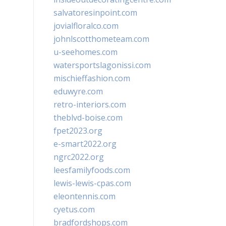
salvatoresinpoint.com
jovialfloralco.com
johnlscotthometeam.com
u-seehomes.com
watersportslagonissi.com
mischieffashion.com
eduwyre.com
retro-interiors.com
theblvd-boise.com
fpet2023.org
e-smart2022.org
ngrc2022.org
leesfamilyfoods.com
lewis-lewis-cpas.com
eleontennis.com
cyetus.com
bradfordshops.com