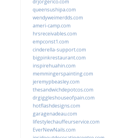
drjorgerico.com
queensushipa.com
wendyweimerdds.com
ameri-camp.com
hrsreceivables.com
empconst1.com
cinderella-support.com
bigpinkrestaurant.com
inspirehuahin.com
memmingerspainting.com
jeremypbeasley.com
thesandwichdepotcos.com
drgiggleshouseofpain.com
hotflashdesigns.com
garagenadeau.com
lifestylechauffeurservice.com
EverNewNails.com
insideoutdecoratingcentre.com