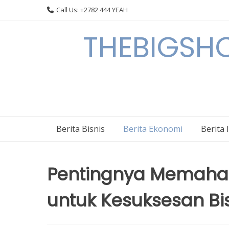
Skip
Call Us: +2782 444 YEAH
to
content
THEBIGSHOW
Berita Bisnis
Berita Ekonomi
Berita 
Pentingnya Memaham
untuk Kesuksesan Bi