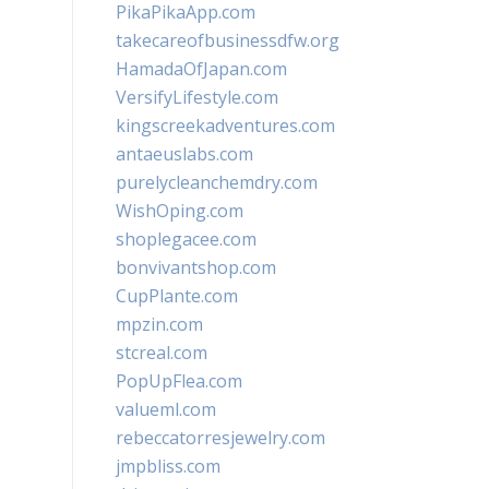
PikaPikaApp.com
takecareofbusinessdfw.org
HamadaOfJapan.com
VersifyLifestyle.com
kingscreekadventures.com
antaeuslabs.com
purelycleanchemdry.com
WishOping.com
shoplegacee.com
bonvivantshop.com
CupPlante.com
mpzin.com
stcreal.com
PopUpFlea.com
valueml.com
rebeccatorresjewelry.com
jmpbliss.com