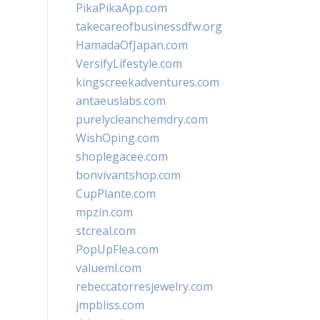
PikaPikaApp.com
takecareofbusinessdfw.org
HamadaOfJapan.com
VersifyLifestyle.com
kingscreekadventures.com
antaeuslabs.com
purelycleanchemdry.com
WishOping.com
shoplegacee.com
bonvivantshop.com
CupPlante.com
mpzin.com
stcreal.com
PopUpFlea.com
valueml.com
rebeccatorresjewelry.com
jmpbliss.com