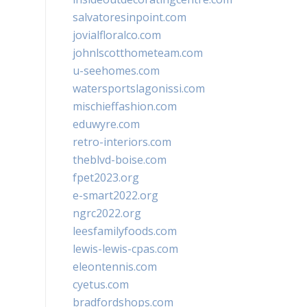
salvatoresinpoint.com
jovialfloralco.com
johnlscotthometeam.com
u-seehomes.com
watersportslagonissi.com
mischieffashion.com
eduwyre.com
retro-interiors.com
theblvd-boise.com
fpet2023.org
e-smart2022.org
ngrc2022.org
leesfamilyfoods.com
lewis-lewis-cpas.com
eleontennis.com
cyetus.com
bradfordshops.com