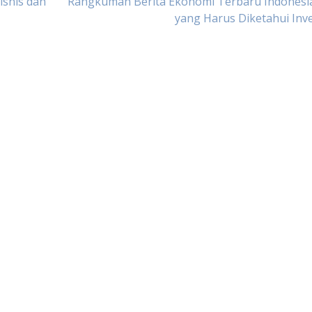
snis dan
Rangkuman Berita Ekonomi Terbaru Indonesia
yang Harus Diketahui Inv