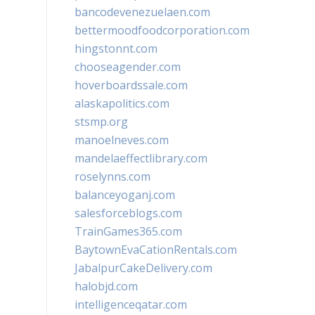
bancodevenezuelaen.com
bettermoodfoodcorporation.com
hingstonnt.com
chooseagender.com
hoverboardssale.com
alaskapolitics.com
stsmp.org
manoelneves.com
mandelaeffectlibrary.com
roselynns.com
balanceyoganj.com
salesforceblogs.com
TrainGames365.com
BaytownEvaCationRentals.com
JabalpurCakeDelivery.com
halobjd.com
intelligenceqatar.com