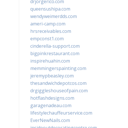
drjorgerico.com
queensushipa.com
wendyweimerdds.com
ameri-camp.com
hrsreceivables.com
empconst1.com
cinderella-support.com
bigpinkrestaurant.com
inspirehuahin.com
memmingerspainting.com
jeremypbeasley.com
thesandwichdepotcos.com
drgiggleshouseofpain.com
hotflashdesigns.com
garagenadeau.com
lifestylechauffeurservice.com
EverNewNails.com
insideoutdecoratingcentre.com