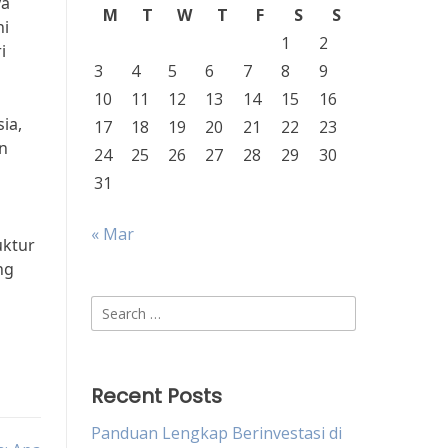
ya
M
T
W
T
F
S
S
ni
1
2
i
3
4
5
6
7
8
9
10
11
12
13
14
15
16
ia,
17
18
19
20
21
22
23
n
24
25
26
27
28
29
30
31
« Mar
uktur
ng
Search
for:
Recent Posts
Panduan Lengkap Berinvestasi di