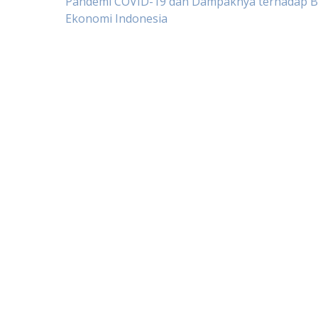
Post
Pandemi COVID-19 dan Dampaknya terhadap Bi
Ekonomi Indonesia
navigation