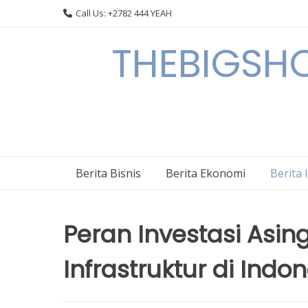
Skip
Call Us: +2782 444 YEAH
to
content
THEBIGSHOW
Berita Bisnis
Berita Ekonomi
Berita 
Peran Investasi As
Infrastruktur di Indo