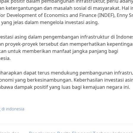
pak positif dalam pembangunan infrastruktur, perlu adan
 ketergantungan dan masalah sosial di masyarakat. Hal i
 for Development of Economics and Finance (INDEF), Enny Sr
yang jelas dalam mengelola investasi asing.
stasi asing dalam pengembangan infrastruktur di Indones
n proyek-proyek tersebut dan memperhatikan kepentinga
ahkan untuk memberikan manfaat jangka panjang bagi
esia.
g diharapkan dapat terus mendukung pembangunan infrastr
nomi yang berkesinambungan. Keberhasilan investasi asi
wa dampak positif yang luas bagi kemajuan negara ini.
g di indonesia