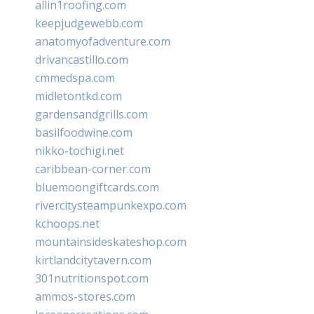
allin1roofing.com
keepjudgewebb.com
anatomyofadventure.com
drivancastillo.com
cmmedspa.com
midletontkd.com
gardensandgrills.com
basilfoodwine.com
nikko-tochigi.net
caribbean-corner.com
bluemoongiftcards.com
rivercitysteampunkexpo.com
kchoops.net
mountainsideskateshop.com
kirtlandcitytavern.com
301nutritionspot.com
ammos-stores.com