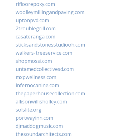
rifloorepoxy.com
woolleymillingandpaving.com
uptonpvd.com
2troublegrill.com
casateranga.com
sticksandstonesstudiooh.com
walkers-treeservice.com
shopmossi.com
untamedcollectivesd.com
mxpwellness.com
infernocanine.com
thepaperhousecollection.com
allisonwillisholley.com
solslite.org
portwayinn.com
djmaddogmusic.com
thesoundarchitects.com