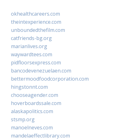
okhealthcareers.com
theintexperience.com
unboundedthefilm.com
catfriends-bg.org
marianlives.org
waywardtees.com
pidfloorsexpress.com
bancodevenezuelaen.com
bettermoodfoodcorporation.com
hingstonnt.com
chooseagender.com
hoverboardssale.com
alaskapolitics.com
stsmp.org
manoelneves.com
mandelaeffectlibrary.com