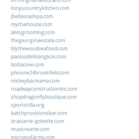
birminghamautocare.com
tonyscountrykitchen.com
jbellasnailspa.com
mychaihouse.com
alvisgrooming.com
thegeorginaestate.com
blythewoodseafood.com
paolosdelibangkok.com
bobacove.com
phoone24brookfield.com
mickeybarmama.com
roadwayconstructioninc.com
shopdragonflyboutique.com
sportszilla.org
batchprovisionsbar.com
brasserie-gobette.com
musicrearte.com
morseysfarms.com