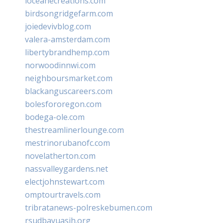
loceanecreations.com
birdsongridgefarm.com
joiedevivblog.com
valera-amsterdam.com
libertybrandhemp.com
norwoodinnwi.com
neighboursmarket.com
blackanguscareers.com
bolesfororegon.com
bodega-ole.com
thestreamlinerlounge.com
mestrinorubanofc.com
novelatherton.com
nassvalleygardens.net
electjohnstewart.com
omptourtravels.com
tribratanews-polreskebumen.com
rsudbayuasih.org