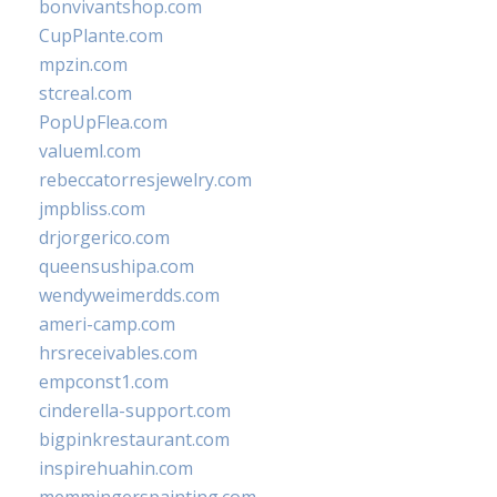
bonvivantshop.com
CupPlante.com
mpzin.com
stcreal.com
PopUpFlea.com
valueml.com
rebeccatorresjewelry.com
jmpbliss.com
drjorgerico.com
queensushipa.com
wendyweimerdds.com
ameri-camp.com
hrsreceivables.com
empconst1.com
cinderella-support.com
bigpinkrestaurant.com
inspirehuahin.com