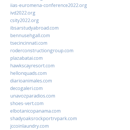
iias-euromena-conference2022.org
ivd2022.org
csity2022.org
ibsarstudyabroad.com
bennusehgall.com
tsecincinnati.com
roderconstructiongroup.com
plazabatai.com
hawkscayresort.com
hellonquads.com
diarioanimales.com
decogaleri.com
unavozparadios.com
shoes-vert.com
elbotanicopanama.com
shadyoaksrockportrvpark.com
jccoinlaundry.com