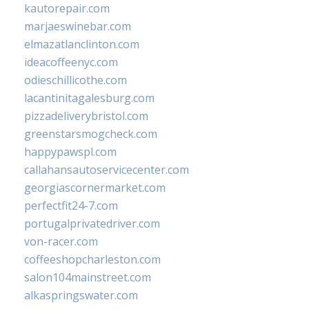
kautorepair.com
marjaeswinebar.com
elmazatlanclinton.com
ideacoffeenyc.com
odieschillicothe.com
lacantinitagalesburg.com
pizzadeliverybristol.com
greenstarsmogcheck.com
happypawspl.com
callahansautoservicecenter.com
georgiascornermarket.com
perfectfit24-7.com
portugalprivatedriver.com
von-racer.com
coffeeshopcharleston.com
salon104mainstreet.com
alkaspringswater.com