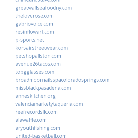
greatwallseafoodny.com
theloverose.com
gabriovoice.com
resinflowart.com
p-sports.net
korsairstreetwear.com
petshopallston.com
avenue26tacos.com
topgglasses.com
broadmoornailsspacoloradosprings.com
missblackpasadena.com
anneskitchen.org
valenciamarketytaqueria.com
reefrecordsllc.com
alawaffle.com
aryouthfishing.com
united-basketball.com