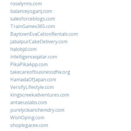
roselynns.com
balanceyoganj.com
salesforceblogs.com
TrainGames365.com
BaytownEvaCationRentals.com
JabalpurCakeDelivery.com
halobjd.com
intelligenceqatar.com
PikaPikaApp.com
takecareofbusinessdfw.org
HamadaOfJapan.com
VersifyLifestyle.com
kingscreekadventures.com
antaeuslabs.com
purelycleanchemdry.com
WishOping.com
shoplegacee.com