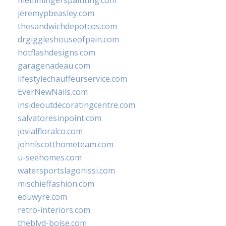
memmingerspainting.com
jeremypbeasley.com
thesandwichdepotcos.com
drgiggleshouseofpain.com
hotflashdesigns.com
garagenadeau.com
lifestylechauffeurservice.com
EverNewNails.com
insideoutdecoratingcentre.com
salvatoresinpoint.com
jovialfloralco.com
johnlscotthometeam.com
u-seehomes.com
watersportslagonissi.com
mischieffashion.com
eduwyre.com
retro-interiors.com
theblvd-boise.com