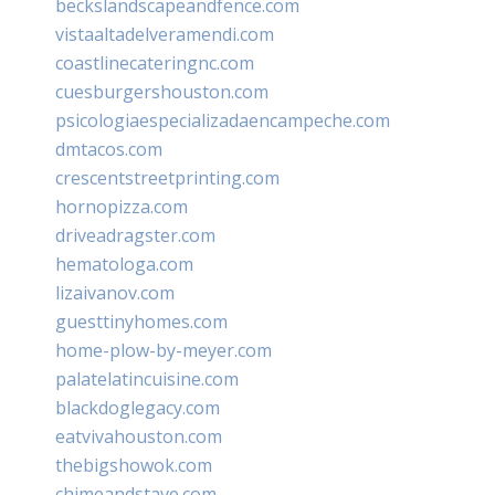
beckslandscapeandfence.com
vistaaltadelveramendi.com
coastlinecateringnc.com
cuesburgershouston.com
psicologiaespecializadaencampeche.com
dmtacos.com
crescentstreetprinting.com
hornopizza.com
driveadragster.com
hematologa.com
lizaivanov.com
guesttinyhomes.com
home-plow-by-meyer.com
palatelatincuisine.com
blackdoglegacy.com
eatvivahouston.com
thebigshowok.com
chimeandstave.com