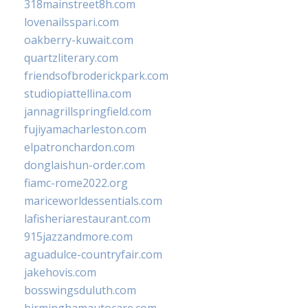
318mainstreet8h.com
lovenailsspari.com
oakberry-kuwait.com
quartzliterary.com
friendsofbroderickpark.com
studiopiattellina.com
jannagrillspringfield.com
fujiyamacharleston.com
elpatronchardon.com
donglaishun-order.com
fiamc-rome2022.org
mariceworldessentials.com
lafisheriarestaurant.com
915jazzandmore.com
aguadulce-countryfair.com
jakehovis.com
bosswingsduluth.com