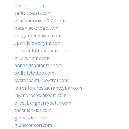
tios-tacos.com
cafecito-satx.com
graduacionviu2023.com
pecanjackstogo.com
zengardendayspa.com
sparklejewelryinc.com
ironcladtattoostudio.com
bruinshome.com
annascleaningsvc.com
wolfcitytattoo.com
oysterbayturkeytrot.com
lafronterarestauranteybar.com
lilyandrosetearoom.com
olivesburgberrypatch.com
theslushkids.com
giobastian.com
glpascensori.com