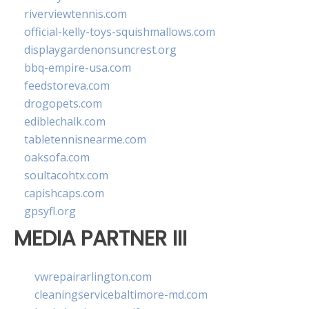
riverviewtennis.com
official-kelly-toys-squishmallows.com
displaygardenonsuncrest.org
bbq-empire-usa.com
feedstoreva.com
drogopets.com
ediblechalk.com
tabletennisnearme.com
oaksofa.com
soultacohtx.com
capishcaps.com
gpsyfl.org
MEDIA PARTNER III
vwrepairarlington.com
cleaningservicebaltimore-md.com