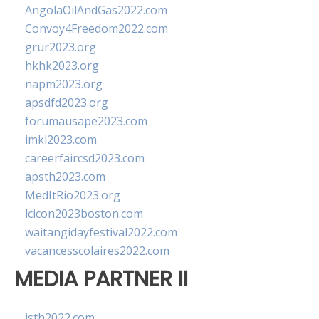
AngolaOilAndGas2022.com
Convoy4Freedom2022.com
grur2023.org
hkhk2023.org
napm2023.org
apsdfd2023.org
forumausape2023.com
imkl2023.com
careerfaircsd2023.com
apsth2023.com
MedItRio2023.org
lcicon2023boston.com
waitangidayfestival2022.com
vacancesscolaires2022.com
MEDIA PARTNER II
isth2022.com