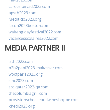
imkl2023.com
careerfaircsd2023.com
apsth2023.com
MedItRio2023.org
lcicon2023boston.com
waitangidayfestival2022.com
vacancesscolaires2022.com
MEDIA PARTNER II
isth2022.com
p2b2pabi2023-makassar.com
wocfparis2023.org
sinc2023.com
scdlqatar2022-qa.com
thecolumbiagrill.com
provisionscheeseandwineshoppe.com
khedi2023.org