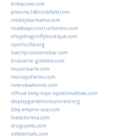
bobacove.com
phoone24brookfield.com
mickeybarmama.com
roadwayconstructioninc.com
shopdragonflyboutique.com
sportszilla.org
batchprovisionsbar.com
brasserie-gobette.com
musicrearte.com
morseysfarms.com
riverviewtennis.com
official-kelly-toys-squishmallows.com
displaygardenonsuncrest.org
bbq-empire-usa.com
feedstoreva.com
drogopets.com
ediblechalk.com