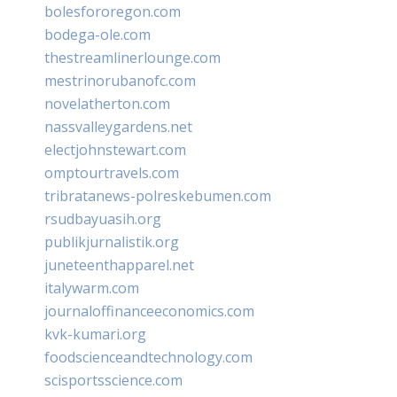
bolesfororegon.com
bodega-ole.com
thestreamlinerlounge.com
mestrinorubanofc.com
novelatherton.com
nassvalleygardens.net
electjohnstewart.com
omptourtravels.com
tribratanews-polreskebumen.com
rsudbayuasih.org
publikjurnalistik.org
juneteenthapparel.net
italywarm.com
journaloffinanceeconomics.com
kvk-kumari.org
foodscienceandtechnology.com
scisportsscience.com