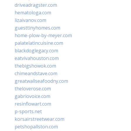
driveadragster.com
hematologa.com
lizaivanov.com
guesttinyhomes.com
home-plow-by-meyer.com
palatelatincuisine.com
blackdoglegacy.com
eatvivahouston.com
thebigshowok.com
chimeandstave.com
greatwallseafoodny.com
theloverose.com
gabriovoice.com
resinflowart.com
p-sports.net
korsairstreetwear.com
petshopallston.com