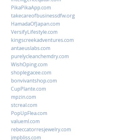
PikaPikaApp.com
takecareofbusinessdfw.org
HamadaOfJapan.com
VersifyLifestyle.com
kingscreekadventures.com
antaeuslabs.com
purelycleanchemdry.com
WishOping.com
shoplegacee.com
bonvivantshop.com
CupPlante.com
mpzin.com
stcreal.com
PopUpFlea.com
valueml.com
rebeccatorresjewelry.com
jmpbliss.com