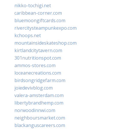
nikko-tochigi.net
caribbean-corner.com
bluemoongiftcards.com
rivercitysteampunkexpo.com
kchoops.net
mountainsideskateshop.com
kirtlandcitytavern.com
301nutritionspot.com
ammos-stores.com
loceanecreations.com
birdsongridgefarm.com
joiedevivblog.com
valera-amsterdam.com
libertybrandhemp.com
norwoodinnwi.com
neighboursmarket.com
blackanguscareers.com