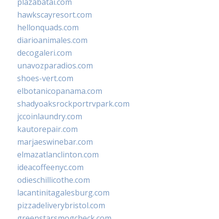
plazabatai.com
hawkscayresort.com
hellonquads.com
diarioanimales.com
decogaleri.com
unavozparadios.com
shoes-vert.com
elbotanicopanama.com
shadyoaksrockportrvpark.com
jccoinlaundry.com
kautorepair.com
marjaeswinebar.com
elmazatlanclinton.com
ideacoffeenyc.com
odieschillicothe.com
lacantinitagalesburg.com
pizzadeliverybristol.com
greenstarsmogcheck.com