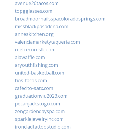
avenue26tacos.com
topgglasses.com
broadmoornailsspacoloradosprings.com
missblackpasadena.com
anneskitchen.org
valenciamarketytaqueria.com
reefrecordsllc.com
alawaffle.com
aryouthfishing.com
united-basketball.com
tios-tacos.com
cafecito-satx.com
graduacionviu2023.com
pecanjackstogo.com
zengardendayspa.com
sparklejewelryinc.com
ironcladtattoostudio.com