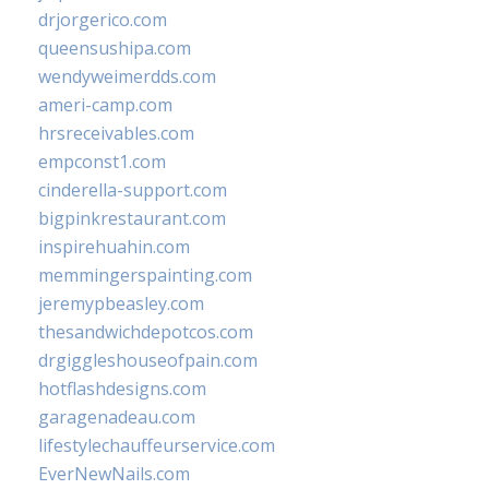
drjorgerico.com
queensushipa.com
wendyweimerdds.com
ameri-camp.com
hrsreceivables.com
empconst1.com
cinderella-support.com
bigpinkrestaurant.com
inspirehuahin.com
memmingerspainting.com
jeremypbeasley.com
thesandwichdepotcos.com
drgiggleshouseofpain.com
hotflashdesigns.com
garagenadeau.com
lifestylechauffeurservice.com
EverNewNails.com