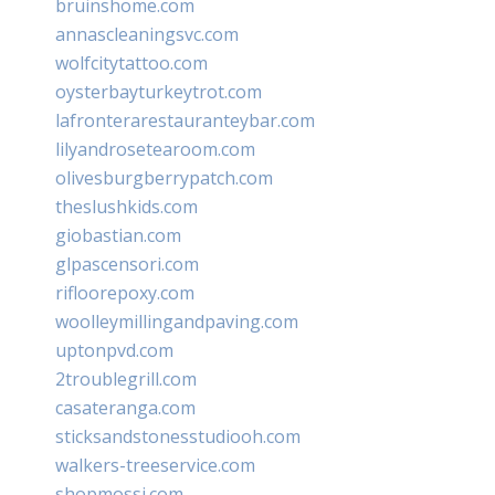
bruinshome.com
annascleaningsvc.com
wolfcitytattoo.com
oysterbayturkeytrot.com
lafronterarestauranteybar.com
lilyandrosetearoom.com
olivesburgberrypatch.com
theslushkids.com
giobastian.com
glpascensori.com
rifloorepoxy.com
woolleymillingandpaving.com
uptonpvd.com
2troublegrill.com
casateranga.com
sticksandstonesstudiooh.com
walkers-treeservice.com
shopmossi.com