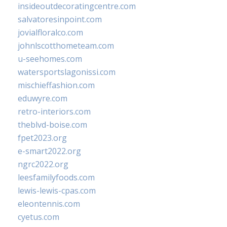
insideoutdecoratingcentre.com
salvatoresinpoint.com
jovialfloralco.com
johnlscotthometeam.com
u-seehomes.com
watersportslagonissi.com
mischieffashion.com
eduwyre.com
retro-interiors.com
theblvd-boise.com
fpet2023.org
e-smart2022.org
ngrc2022.org
leesfamilyfoods.com
lewis-lewis-cpas.com
eleontennis.com
cyetus.com