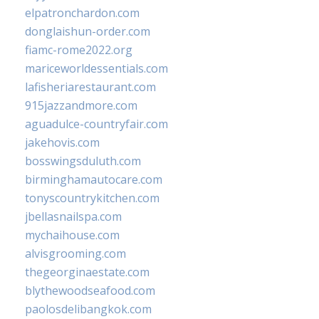
elpatronchardon.com
donglaishun-order.com
fiamc-rome2022.org
mariceworldessentials.com
lafisheriarestaurant.com
915jazzandmore.com
aguadulce-countryfair.com
jakehovis.com
bosswingsduluth.com
birminghamautocare.com
tonyscountrykitchen.com
jbellasnailspa.com
mychaihouse.com
alvisgrooming.com
thegeorginaestate.com
blythewoodseafood.com
paolosdelibangkok.com