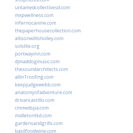
untamedcollectivesd.com
mxpwellness.com
infernocanine.com
thepaperhousecollection.com
allisonwillisholley.com
solslite.org
portwayinn.com
djmaddogmusic.com
thesoundarchitects.com
allin1roofing.com
keepjudgewebb.com
anatomyofadventure.com
drivancastillo.com
cmmedspa.com
midletontkd.com
gardensandgrills.com
basilfoodwine.com