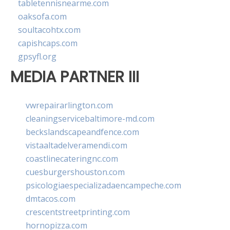
tabletennisnearme.com
oaksofa.com
soultacohtx.com
capishcaps.com
gpsyfl.org
MEDIA PARTNER III
vwrepairarlington.com
cleaningservicebaltimore-md.com
beckslandscapeandfence.com
vistaaltadelveramendi.com
coastlinecateringnc.com
cuesburgershouston.com
psicologiaespecializadaencampeche.com
dmtacos.com
crescentstreetprinting.com
hornopizza.com