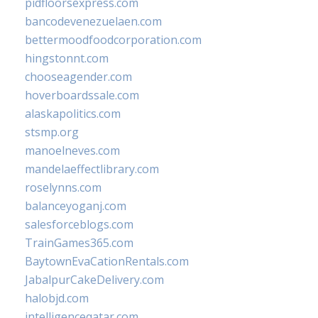
pidfloorsexpress.com
bancodevenezuelaen.com
bettermoodfoodcorporation.com
hingstonnt.com
chooseagender.com
hoverboardssale.com
alaskapolitics.com
stsmp.org
manoelneves.com
mandelaeffectlibrary.com
roselynns.com
balanceyoganj.com
salesforceblogs.com
TrainGames365.com
BaytownEvaCationRentals.com
JabalpurCakeDelivery.com
halobjd.com
intelligenceqatar.com