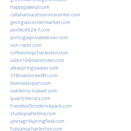
happypawspl.com
callahansautoservicecenter.com
georgiascornermarket.com
perfectfit24-7.com
portugalprivatedriver.com
von-racer.com
coffeeshopcharleston.com
salon104mainstreet.com
alkaspringswater.com
318mainstreet8h.com
lovenailsspari.com
oakberry-kuwait.com
quartzliterary.com
friendsofbroderickpark.com
studiopiattellina.com
jannagrillspringfield.com
fujiyamacharleston.com