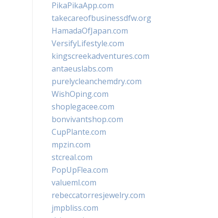
PikaPikaApp.com
takecareofbusinessdfw.org
HamadaOfJapan.com
VersifyLifestyle.com
kingscreekadventures.com
antaeuslabs.com
purelycleanchemdry.com
WishOping.com
shoplegacee.com
bonvivantshop.com
CupPlante.com
mpzin.com
stcreal.com
PopUpFlea.com
valueml.com
rebeccatorresjewelry.com
jmpbliss.com