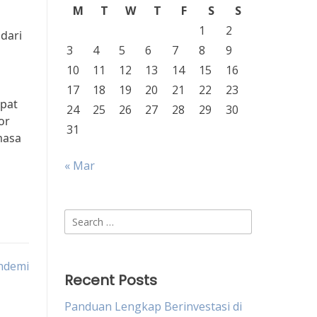
M
T
W
T
F
S
S
1
2
 dari
3
4
5
6
7
8
9
10
11
12
13
14
15
16
17
18
19
20
21
22
23
apat
24
25
26
27
28
29
30
or
31
masa
« Mar
Search
for:
andemi
Recent Posts
Panduan Lengkap Berinvestasi di