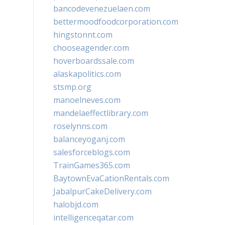
bancodevenezuelaen.com
bettermoodfoodcorporation.com
hingstonnt.com
chooseagender.com
hoverboardssale.com
alaskapolitics.com
stsmp.org
manoelneves.com
mandelaeffectlibrary.com
roselynns.com
balanceyoganj.com
salesforceblogs.com
TrainGames365.com
BaytownEvaCationRentals.com
JabalpurCakeDelivery.com
halobjd.com
intelligenceqatar.com