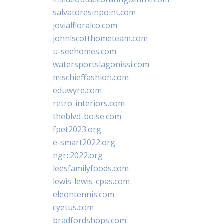
salvatoresinpoint.com
jovialfloralco.com
johnlscotthometeam.com
u-seehomes.com
watersportslagonissi.com
mischieffashion.com
eduwyre.com
retro-interiors.com
theblvd-boise.com
fpet2023.org
e-smart2022.org
ngrc2022.org
leesfamilyfoods.com
lewis-lewis-cpas.com
eleontennis.com
cyetus.com
bradfordshops.com