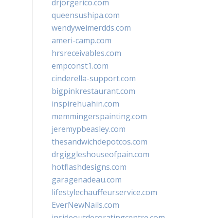
drjorgerico.com
queensushipa.com
wendyweimerdds.com
ameri-camp.com
hrsreceivables.com
empconst1.com
cinderella-support.com
bigpinkrestaurant.com
inspirehuahin.com
memmingerspainting.com
jeremypbeasley.com
thesandwichdepotcos.com
drgiggleshouseofpain.com
hotflashdesigns.com
garagenadeau.com
lifestylechauffeurservice.com
EverNewNails.com
insideoutdecoratingcentre.com