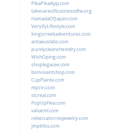
PikaPikaApp.com
takecareofbusinessdfw.org
HamadaOfJapan.com
VersifyLifestyle.com
kingscreekadventures.com
antaeuslabs.com
purelycleanchemdry.com
WishOping.com
shoplegacee.com
bonvivantshop.com
CupPlante.com
mpzin.com
stcreal.com
PopUpFlea.com
valueml.com
rebeccatorresjewelry.com
jmpbliss.com