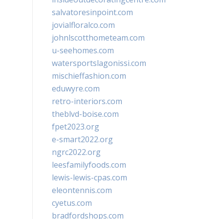
salvatoresinpoint.com
jovialfloralco.com
johnlscotthometeam.com
u-seehomes.com
watersportslagonissi.com
mischieffashion.com
eduwyre.com
retro-interiors.com
theblvd-boise.com
fpet2023.org
e-smart2022.org
ngrc2022.org
leesfamilyfoods.com
lewis-lewis-cpas.com
eleontennis.com
cyetus.com
bradfordshops.com