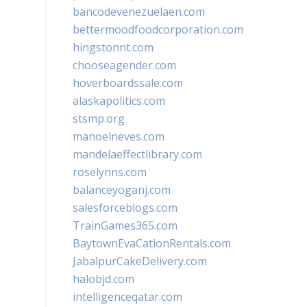
bancodevenezuelaen.com
bettermoodfoodcorporation.com
hingstonnt.com
chooseagender.com
hoverboardssale.com
alaskapolitics.com
stsmp.org
manoelneves.com
mandelaeffectlibrary.com
roselynns.com
balanceyoganj.com
salesforceblogs.com
TrainGames365.com
BaytownEvaCationRentals.com
JabalpurCakeDelivery.com
halobjd.com
intelligenceqatar.com