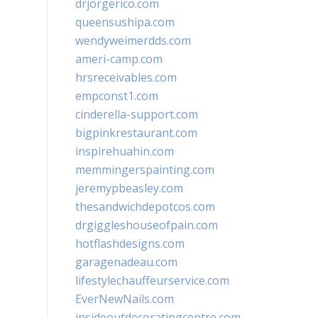
drjorgerico.com
queensushipa.com
wendyweimerdds.com
ameri-camp.com
hrsreceivables.com
empconst1.com
cinderella-support.com
bigpinkrestaurant.com
inspirehuahin.com
memmingerspainting.com
jeremypbeasley.com
thesandwichdepotcos.com
drgiggleshouseofpain.com
hotflashdesigns.com
garagenadeau.com
lifestylechauffeurservice.com
EverNewNails.com
insideoutdecoratingcentre.com