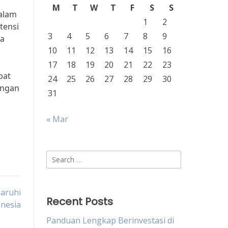
M
T
W
T
F
S
S
dalam
1
2
tensi
3
4
5
6
7
8
9
sa
10
11
12
13
14
15
16
17
18
19
20
21
22
23
pat
24
25
26
27
28
29
30
angan
31
« Mar
Search
for:
aruhi
Recent Posts
nesia
Panduan Lengkap Berinvestasi di