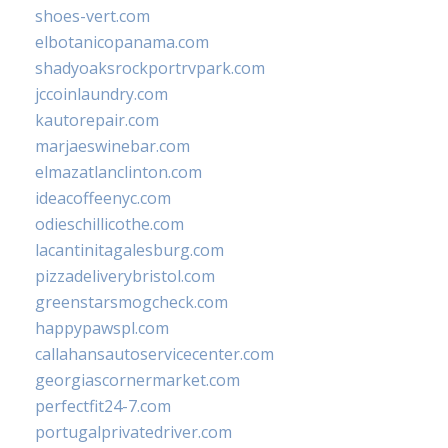
shoes-vert.com
elbotanicopanama.com
shadyoaksrockportrvpark.com
jccoinlaundry.com
kautorepair.com
marjaeswinebar.com
elmazatlanclinton.com
ideacoffeenyc.com
odieschillicothe.com
lacantinitagalesburg.com
pizzadeliverybristol.com
greenstarsmogcheck.com
happypawspl.com
callahansautoservicecenter.com
georgiascornermarket.com
perfectfit24-7.com
portugalprivatedriver.com