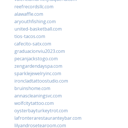
reefrecordsllc.com
alawaffle.com
aryouthfishing.com
united-basketball.com
tios-tacos.com
cafecito-satx.com
graduacionviu2023.com
pecanjackstogo.com
zengardendayspa.com
sparklejewelryinc.com
ironcladtattoostudio.com
bruinshome.com
annascleaningsvc.com
wolfcitytattoo.com
oysterbayturkeytrot.com
lafronterarestauranteybar.com
lilyandrosetearoom.com