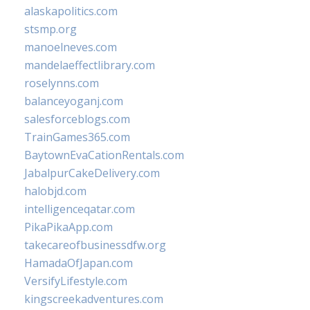
alaskapolitics.com
stsmp.org
manoelneves.com
mandelaeffectlibrary.com
roselynns.com
balanceyoganj.com
salesforceblogs.com
TrainGames365.com
BaytownEvaCationRentals.com
JabalpurCakeDelivery.com
halobjd.com
intelligenceqatar.com
PikaPikaApp.com
takecareofbusinessdfw.org
HamadaOfJapan.com
VersifyLifestyle.com
kingscreekadventures.com