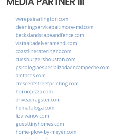
MEDIA PARTNER III
vwrepairarlington.com
cleaningservicebaltimore-md.com
beckslandscapeandfence.com
vistaaltadelveramendi.com
coastlinecateringnc.com
cuesburgershouston.com
psicologiaespecializadaencampeche.com
dmtacos.com
crescentstreetprinting.com
hornopizza.com
driveadragster.com
hematologa.com
lizaivanov.com
guesttinyhomes.com
home-plow-by-meyer.com