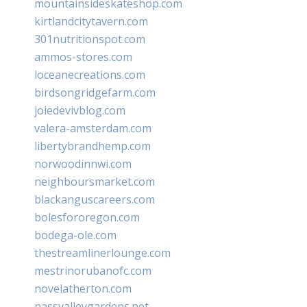
mountainsideskateshop.com
kirtlandcitytavern.com
301nutritionspot.com
ammos-stores.com
loceanecreations.com
birdsongridgefarm.com
joiedevivblog.com
valera-amsterdam.com
libertybrandhemp.com
norwoodinnwi.com
neighboursmarket.com
blackanguscareers.com
bolesfororegon.com
bodega-ole.com
thestreamlinerlounge.com
mestrinorubanofc.com
novelatherton.com
nassvalleygardens.net