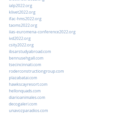
ialp2022.org
klivet2022.org
ifac-hms2022.org
taoms2022.org
iias-euromena-conference2022.org
ivd2022.org
csity2022.org
ibsarstudyabroad.com
bennusehgall.com
tsecincinnati.com
roderconstructiongroup.com
plazabatai.com
hawkscayresort.com
hellonquads.com
diarioanimales.com
decogaleri.com
unavozparadios.com