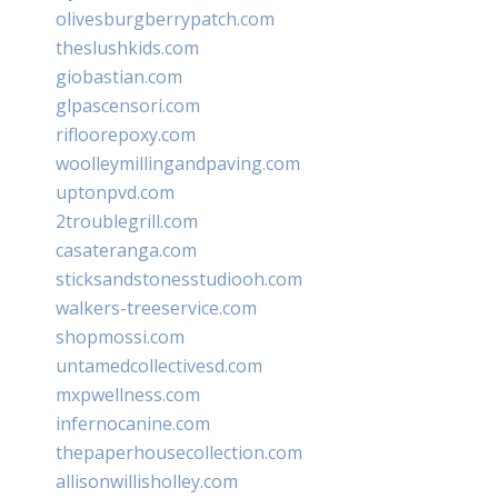
olivesburgberrypatch.com
theslushkids.com
giobastian.com
glpascensori.com
rifloorepoxy.com
woolleymillingandpaving.com
uptonpvd.com
2troublegrill.com
casateranga.com
sticksandstonesstudiooh.com
walkers-treeservice.com
shopmossi.com
untamedcollectivesd.com
mxpwellness.com
infernocanine.com
thepaperhousecollection.com
allisonwillisholley.com