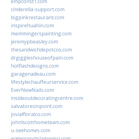
empconst1.com
cinderella-support.com
bigpinkrestaurant.com
inspirehuahin.com
memmingerspainting.com
jeremypbeasley.com
thesandwichdepotcos.com
drgiggleshouseofpain.com
hotflashdesigns.com
garagenadeau.com
lifestylechauffeurservice.com
EverNewNails.com
insideoutdecoratingcentre.com
salvatoresinpoint.com
jovialfloralco.com
johnlscotthometeam.com
u-seehomes.com
watersportslagonissi.com