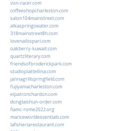
von-racer.com
coffeeshopcharleston.com
salon104mainstreet.com
alkaspringswater.com
318mainstreet8h.com
lovenailsspari.com
oakberry-kuwait.com
quartzliterary.com
friendsofbroderickpark.com
studiopiattellina.com
jannagrillspringfield.com
fujiyamacharleston.com
elpatronchardon.com
donglaishun-order.com
fiamc-rome2022.org
mariceworldessentials.com
lafisheriarestaurant.com