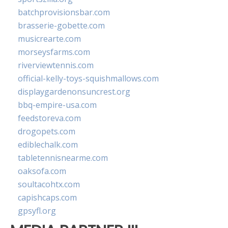
batchprovisionsbar.com
brasserie-gobette.com
musicrearte.com
morseysfarms.com
riverviewtennis.com
official-kelly-toys-squishmallows.com
displaygardenonsuncrest.org
bbq-empire-usa.com
feedstoreva.com
drogopets.com
ediblechalk.com
tabletennisnearme.com
oaksofa.com
soultacohtx.com
capishcaps.com
gpsyfl.org