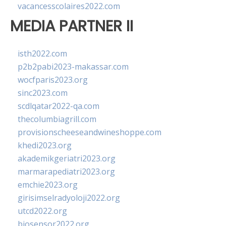
vacancesscolaires2022.com
MEDIA PARTNER II
isth2022.com
p2b2pabi2023-makassar.com
wocfparis2023.org
sinc2023.com
scdlqatar2022-qa.com
thecolumbiagrill.com
provisionscheeseandwineshoppe.com
khedi2023.org
akademikgeriatri2023.org
marmarapediatri2023.org
emchie2023.org
girisimselradyoloji2022.org
utcd2022.org
biosensor2022.org