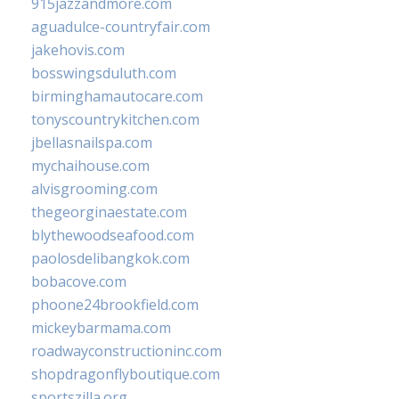
915jazzandmore.com
aguadulce-countryfair.com
jakehovis.com
bosswingsduluth.com
birminghamautocare.com
tonyscountrykitchen.com
jbellasnailspa.com
mychaihouse.com
alvisgrooming.com
thegeorginaestate.com
blythewoodseafood.com
paolosdelibangkok.com
bobacove.com
phoone24brookfield.com
mickeybarmama.com
roadwayconstructioninc.com
shopdragonflyboutique.com
sportszilla.org