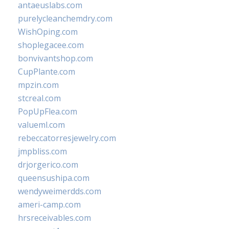
antaeuslabs.com
purelycleanchemdry.com
WishOping.com
shoplegacee.com
bonvivantshop.com
CupPlante.com
mpzin.com
stcreal.com
PopUpFlea.com
valueml.com
rebeccatorresjewelry.com
jmpbliss.com
drjorgerico.com
queensushipa.com
wendyweimerdds.com
ameri-camp.com
hrsreceivables.com