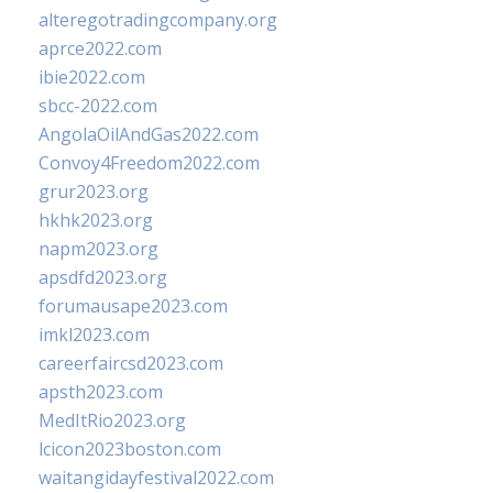
alteregotradingcompany.org
aprce2022.com
ibie2022.com
sbcc-2022.com
AngolaOilAndGas2022.com
Convoy4Freedom2022.com
grur2023.org
hkhk2023.org
napm2023.org
apsdfd2023.org
forumausape2023.com
imkl2023.com
careerfaircsd2023.com
apsth2023.com
MedItRio2023.org
lcicon2023boston.com
waitangidayfestival2022.com