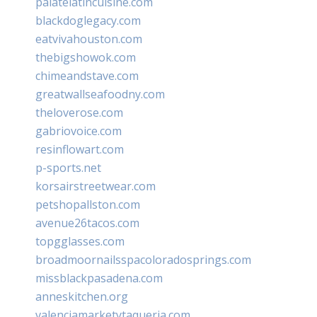
palatelatincuisine.com
blackdoglegacy.com
eatvivahouston.com
thebigshowok.com
chimeandstave.com
greatwallseafoodny.com
theloverose.com
gabriovoice.com
resinflowart.com
p-sports.net
korsairstreetwear.com
petshopallston.com
avenue26tacos.com
topgglasses.com
broadmoornailsspacoloradosprings.com
missblackpasadena.com
anneskitchen.org
valenciamarketytaqueria.com