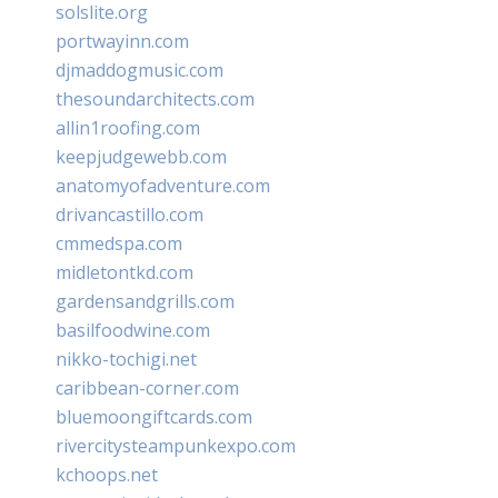
solslite.org
portwayinn.com
djmaddogmusic.com
thesoundarchitects.com
allin1roofing.com
keepjudgewebb.com
anatomyofadventure.com
drivancastillo.com
cmmedspa.com
midletontkd.com
gardensandgrills.com
basilfoodwine.com
nikko-tochigi.net
caribbean-corner.com
bluemoongiftcards.com
rivercitysteampunkexpo.com
kchoops.net