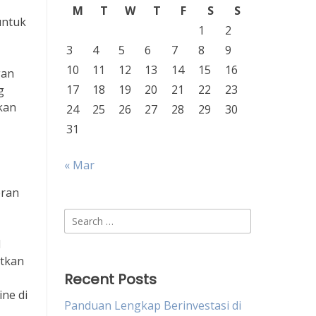
M
T
W
T
F
S
S
untuk
1
2
3
4
5
6
7
8
9
10
11
12
13
14
15
16
gan
17
18
19
20
21
22
23
g
kan
24
25
26
27
28
29
30
31
« Mar
eran
Search
for:
l
atkan
Recent Posts
ine di
Panduan Lengkap Berinvestasi di