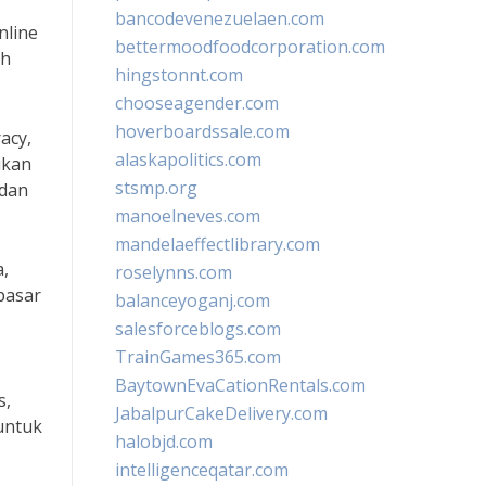
bancodevenezuelaen.com
nline
bettermoodfoodcorporation.com
ih
hingstonnt.com
chooseagender.com
hoverboardssale.com
acy,
alaskapolitics.com
ikan
stsmp.org
 dan
manoelneves.com
mandelaeffectlibrary.com
a,
roselynns.com
pasar
balanceyoganj.com
salesforceblogs.com
TrainGames365.com
BaytownEvaCationRentals.com
s,
JabalpurCakeDelivery.com
untuk
halobjd.com
intelligenceqatar.com