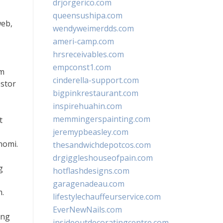
drjorgerico.com
queensushipa.com
web,
wendyweimerdds.com
ameri-camp.com
hrsreceivables.com
empconst1.com
am
cinderella-support.com
stor
bigpinkrestaurant.com
inspirehuahin.com
memmingerspainting.com
t
jeremypbeasley.com
nomi.
thesandwichdepotcos.com
drgiggleshouseofpain.com
g
hotflashdesigns.com
garagenadeau.com
.
lifestylechauffeurservice.com
EverNewNails.com
ang
insideoutdecoratingcentre.com