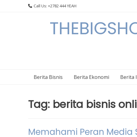
Skip
Call Us: +2782 444 YEAH
to
content
THEBIGSHOW
Berita Bisnis
Berita Ekonomi
Berita 
Tag:
berita bisnis onl
Memahami Peran Media So