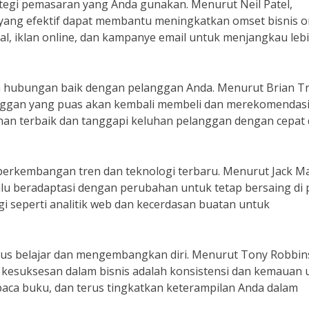
ategi pemasaran yang Anda gunakan. Menurut Neil Patel,
yang efektif dapat membantu meningkatkan omset bisnis o
ial, iklan online, dan kampanye email untuk menjangkau leb
hubungan baik dengan pelanggan Anda. Menurut Brian Tr
langgan yang puas akan kembali membeli dan merekomendas
anan terbaik dan tanggapi keluhan pelanggan dengan cepat
i perkembangan tren dan teknologi terbaru. Menurut Jack M
lalu beradaptasi dengan perubahan untuk tetap bersaing di 
i seperti analitik web dan kecerdasan buatan untuk
rus belajar dan mengembangkan diri. Menurut Tony Robbin
i kesuksesan dalam bisnis adalah konsistensi dan kemauan 
 baca buku, dan terus tingkatkan keterampilan Anda dalam