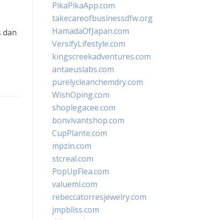
PikaPikaApp.com
takecareofbusinessdfw.org
HamadaOfJapan.com
s dan
VersifyLifestyle.com
kingscreekadventures.com
antaeuslabs.com
purelycleanchemdry.com
WishOping.com
shoplegacee.com
bonvivantshop.com
CupPlante.com
mpzin.com
stcreal.com
PopUpFlea.com
valueml.com
rebeccatorresjewelry.com
jmpbliss.com