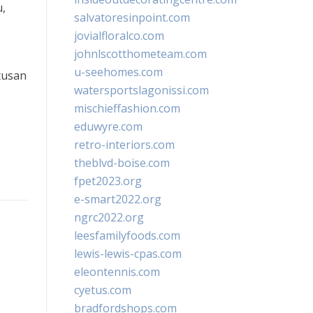
u,
salvatoresinpoint.com
jovialfloralco.com
johnlscotthometeam.com
u-seehomes.com
tusan
watersportslagonissi.com
mischieffashion.com
eduwyre.com
retro-interiors.com
theblvd-boise.com
fpet2023.org
e-smart2022.org
ngrc2022.org
leesfamilyfoods.com
lewis-lewis-cpas.com
eleontennis.com
cyetus.com
bradfordshops.com