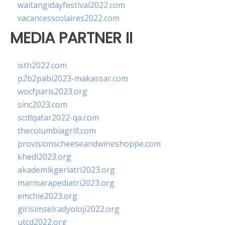
waitangidayfestival2022.com
vacancesscolaires2022.com
MEDIA PARTNER II
isth2022.com
p2b2pabi2023-makassar.com
wocfparis2023.org
sinc2023.com
scdlqatar2022-qa.com
thecolumbiagrill.com
provisionscheeseandwineshoppe.com
khedi2023.org
akademikgeriatri2023.org
marmarapediatri2023.org
emchie2023.org
girisimselradyoloji2022.org
utcd2022.org