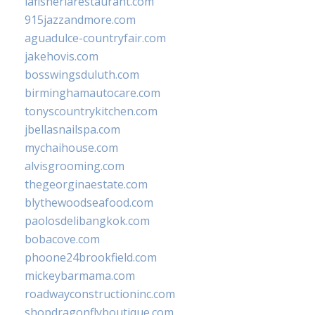
lafisheriarestaurant.com
915jazzandmore.com
aguadulce-countryfair.com
jakehovis.com
bosswingsduluth.com
birminghamautocare.com
tonyscountrykitchen.com
jbellasnailspa.com
mychaihouse.com
alvisgrooming.com
thegeorginaestate.com
blythewoodseafood.com
paolosdelibangkok.com
bobacove.com
phoone24brookfield.com
mickeybarmama.com
roadwayconstructioninc.com
shopdragonflyboutique.com