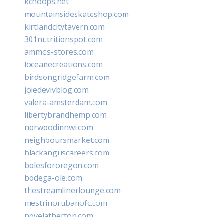
kchoops.net
mountainsideskateshop.com
kirtlandcitytavern.com
301nutritionspot.com
ammos-stores.com
loceanecreations.com
birdsongridgefarm.com
joiedevivblog.com
valera-amsterdam.com
libertybrandhemp.com
norwoodinnwi.com
neighboursmarket.com
blackanguscareers.com
bolesfororegon.com
bodega-ole.com
thestreamlinerlounge.com
mestrinorubanofc.com
novelatherton.com