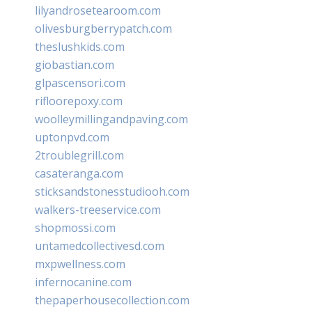
lilyandrosetearoom.com
olivesburgberrypatch.com
theslushkids.com
giobastian.com
glpascensori.com
rifloorepoxy.com
woolleymillingandpaving.com
uptonpvd.com
2troublegrill.com
casateranga.com
sticksandstonesstudiooh.com
walkers-treeservice.com
shopmossi.com
untamedcollectivesd.com
mxpwellness.com
infernocanine.com
thepaperhousecollection.com