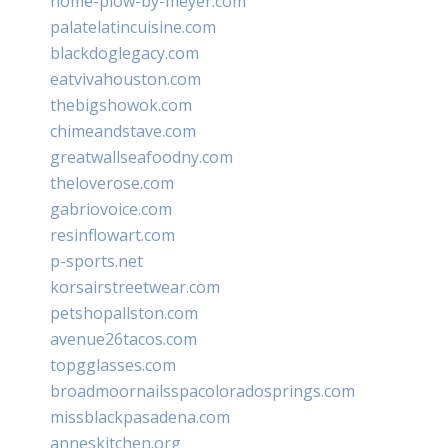
home-plow-by-meyer.com
palatelatincuisine.com
blackdoglegacy.com
eatvivahouston.com
thebigshowok.com
chimeandstave.com
greatwallseafoodny.com
theloverose.com
gabriovoice.com
resinflowart.com
p-sports.net
korsairstreetwear.com
petshopallston.com
avenue26tacos.com
topgglasses.com
broadmoornailsspacoloradosprings.com
missblackpasadena.com
anneskitchen.org