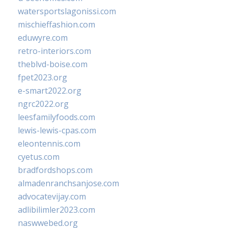
watersportslagonissi.com
mischieffashion.com
eduwyre.com
retro-interiors.com
theblvd-boise.com
fpet2023.org
e-smart2022.org
ngrc2022.org
leesfamilyfoods.com
lewis-lewis-cpas.com
eleontennis.com
cyetus.com
bradfordshops.com
almadenranchsanjose.com
advocatevijay.com
adlibilimler2023.com
naswwebed.org