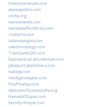
hoverboardssale.com
alaskapolitics.com
stsmp.org
manoelneves.com
mandelaeffectlibrary.com
roselynns.com
balanceyoganj.com
salesforceblogs.com
TrainGames365.com
BaytownEvaCationRentals.com
JabalpurCakeDelivery.com
halobjd.com
intelligenceqatar.com
PikaPikaApp.com
takecareofbusinessdfw.org
HamadaOfJapan.com
VersifyLifestyle.com