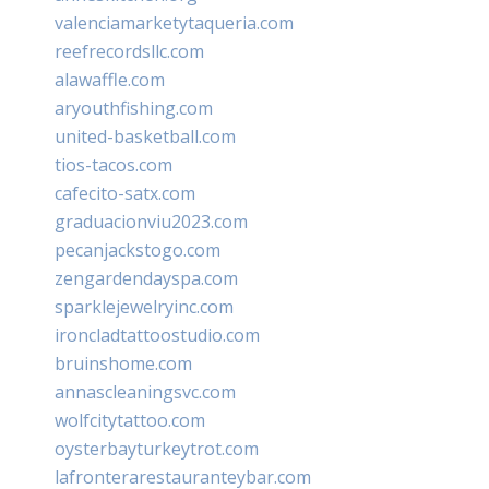
valenciamarketytaqueria.com
reefrecordsllc.com
alawaffle.com
aryouthfishing.com
united-basketball.com
tios-tacos.com
cafecito-satx.com
graduacionviu2023.com
pecanjackstogo.com
zengardendayspa.com
sparklejewelryinc.com
ironcladtattoostudio.com
bruinshome.com
annascleaningsvc.com
wolfcitytattoo.com
oysterbayturkeytrot.com
lafronterarestauranteybar.com