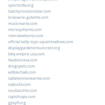
sportszilla.org
batchprovisionsbar.com
brasserie-gobette.com
musicrearte.com
morseysfarms.com
riverviewtennis.com
official-kelly-toys-squishmallows.com
displaygardenonsuncrest.org
bbq-empire-usa.com
feedstoreva.com
drogopets.com
ediblechalk.com
tabletennisnearme.com
oaksofa.com
soultacohtx.com
capishcaps.com
gpsyfl.org