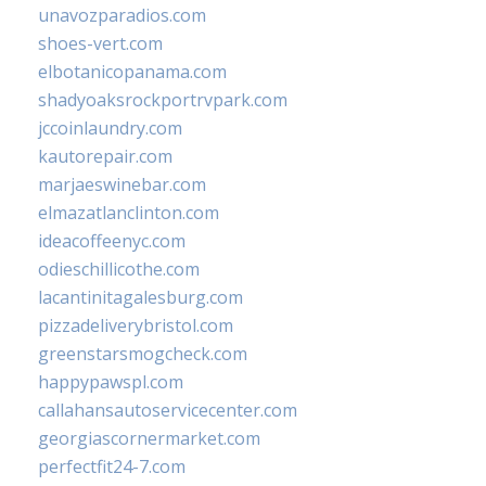
unavozparadios.com
shoes-vert.com
elbotanicopanama.com
shadyoaksrockportrvpark.com
jccoinlaundry.com
kautorepair.com
marjaeswinebar.com
elmazatlanclinton.com
ideacoffeenyc.com
odieschillicothe.com
lacantinitagalesburg.com
pizzadeliverybristol.com
greenstarsmogcheck.com
happypawspl.com
callahansautoservicecenter.com
georgiascornermarket.com
perfectfit24-7.com