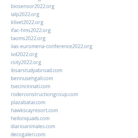
biosensor2022.org
ialp2022.org
klivet2022.org
ifac-hms2022.org
taoms2022.org
iias-euromena-conference2022.org
ivd2022.org
csity2022.org
ibsarstudyabroad.com
bennusehgall.com
tsecincinnati.com
roderconstructiongroup.com
plazabatai.com
hawkscayresort.com
hellonquads.com
diarioanimales.com
decogaleri.com