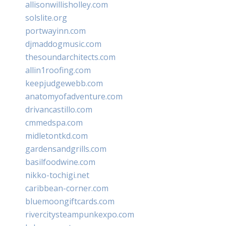
allisonwillisholley.com
solslite.org
portwayinn.com
djmaddogmusic.com
thesoundarchitects.com
allin1roofing.com
keepjudgewebb.com
anatomyofadventure.com
drivancastillo.com
cmmedspa.com
midletontkd.com
gardensandgrills.com
basilfoodwine.com
nikko-tochigi.net
caribbean-corner.com
bluemoongiftcards.com
rivercitysteampunkexpo.com