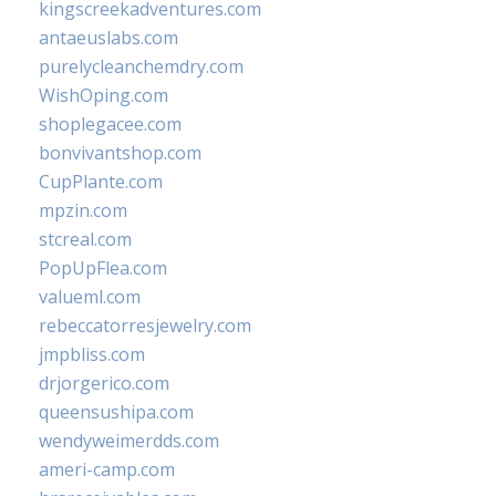
kingscreekadventures.com
antaeuslabs.com
purelycleanchemdry.com
WishOping.com
shoplegacee.com
bonvivantshop.com
CupPlante.com
mpzin.com
stcreal.com
PopUpFlea.com
valueml.com
rebeccatorresjewelry.com
jmpbliss.com
drjorgerico.com
queensushipa.com
wendyweimerdds.com
ameri-camp.com