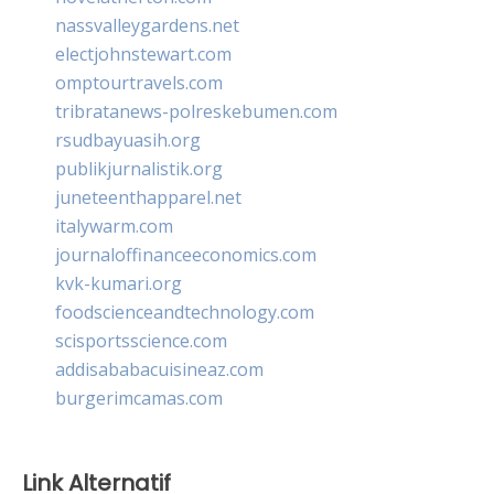
nassvalleygardens.net
electjohnstewart.com
omptourtravels.com
tribratanews-polreskebumen.com
rsudbayuasih.org
publikjurnalistik.org
juneteenthapparel.net
italywarm.com
journaloffinanceeconomics.com
kvk-kumari.org
foodscienceandtechnology.com
scisportsscience.com
addisababacuisineaz.com
burgerimcamas.com
Link Alternatif