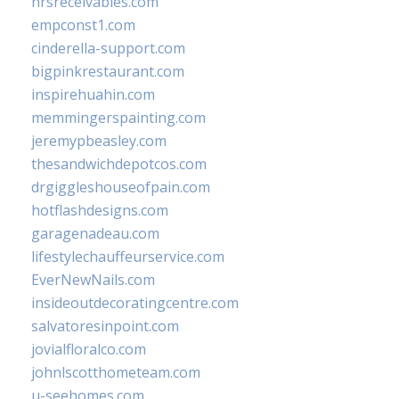
hrsreceivables.com
empconst1.com
cinderella-support.com
bigpinkrestaurant.com
inspirehuahin.com
memmingerspainting.com
jeremypbeasley.com
thesandwichdepotcos.com
drgiggleshouseofpain.com
hotflashdesigns.com
garagenadeau.com
lifestylechauffeurservice.com
EverNewNails.com
insideoutdecoratingcentre.com
salvatoresinpoint.com
jovialfloralco.com
johnlscotthometeam.com
u-seehomes.com