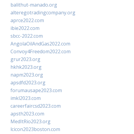
balithut-manado.org
alteregotradingcompany.org
aprce2022.com
ibie2022.com
sbcc-2022.com
AngolaOilAndGas2022.com
Convoy4Freedom2022.com
grur2023.org
hkhk2023.org
napm2023.org
apsdfd2023.org
forumausape2023.com
imkl2023.com
careerfaircsd2023.com
apsth2023.com
MedItRio2023.org
lcicon2023boston.com