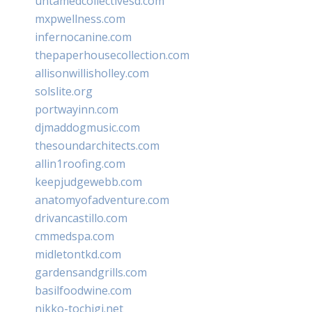
untamedcollectivesd.com
mxpwellness.com
infernocanine.com
thepaperhousecollection.com
allisonwillisholley.com
solslite.org
portwayinn.com
djmaddogmusic.com
thesoundarchitects.com
allin1roofing.com
keepjudgewebb.com
anatomyofadventure.com
drivancastillo.com
cmmedspa.com
midletontkd.com
gardensandgrills.com
basilfoodwine.com
nikko-tochigi.net