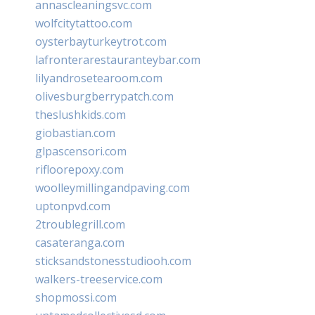
annascleaningsvc.com
wolfcitytattoo.com
oysterbayturkeytrot.com
lafronterarestauranteybar.com
lilyandrosetearoom.com
olivesburgberrypatch.com
theslushkids.com
giobastian.com
glpascensori.com
rifloorepoxy.com
woolleymillingandpaving.com
uptonpvd.com
2troublegrill.com
casateranga.com
sticksandstonesstudiooh.com
walkers-treeservice.com
shopmossi.com