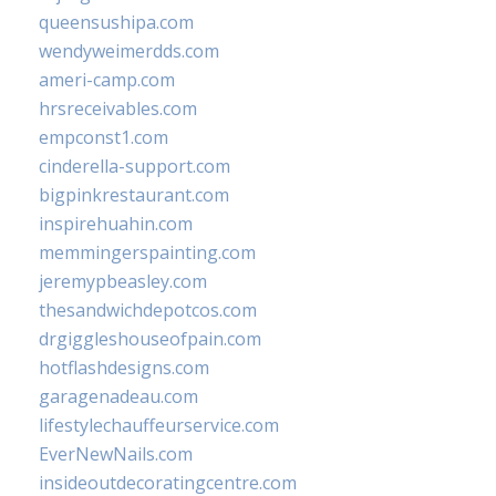
queensushipa.com
wendyweimerdds.com
ameri-camp.com
hrsreceivables.com
empconst1.com
cinderella-support.com
bigpinkrestaurant.com
inspirehuahin.com
memmingerspainting.com
jeremypbeasley.com
thesandwichdepotcos.com
drgiggleshouseofpain.com
hotflashdesigns.com
garagenadeau.com
lifestylechauffeurservice.com
EverNewNails.com
insideoutdecoratingcentre.com