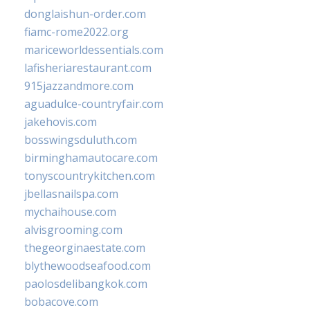
donglaishun-order.com
fiamc-rome2022.org
mariceworldessentials.com
lafisheriarestaurant.com
915jazzandmore.com
aguadulce-countryfair.com
jakehovis.com
bosswingsduluth.com
birminghamautocare.com
tonyscountrykitchen.com
jbellasnailspa.com
mychaihouse.com
alvisgrooming.com
thegeorginaestate.com
blythewoodseafood.com
paolosdelibangkok.com
bobacove.com