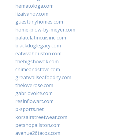
hematologa.com
lizaivanov.com
guesttinyhomes.com
home-plow-by-meyer.com
palatelatincuisine.com
blackdoglegacy.com
eatvivahouston.com
thebigshowok.com
chimeandstave.com
greatwallseafoodny.com
theloverose.com
gabriovoice.com
resinflowart.com
p-sports.net
korsairstreetwear.com
petshopallston.com
avenue26tacos.com