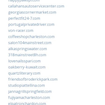
happypawspl.com
callahansautoservicecenter.com
georgiascornermarket.com
perfectfit24-7.com
portugalprivatedriver.com
von-racer.com
coffeeshopcharleston.com
salon104mainstreet.com
alkaspringswater.com
318mainstreet8h.com
lovenailsspari.com
oakberry-kuwait.com
quartzliterary.com
friendsofbroderickpark.com
studiopiattellina.com
jannagrillspringfield.com
fujiyamacharleston.com
elpatronchardon.com