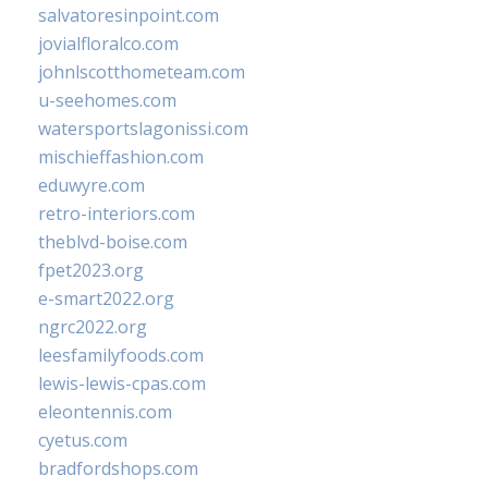
salvatoresinpoint.com
jovialfloralco.com
johnlscotthometeam.com
u-seehomes.com
watersportslagonissi.com
mischieffashion.com
eduwyre.com
retro-interiors.com
theblvd-boise.com
fpet2023.org
e-smart2022.org
ngrc2022.org
leesfamilyfoods.com
lewis-lewis-cpas.com
eleontennis.com
cyetus.com
bradfordshops.com