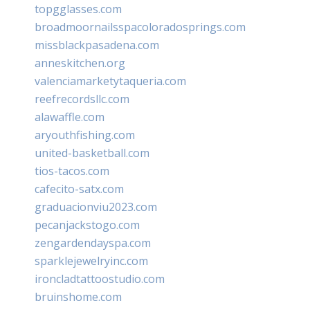
topgglasses.com
broadmoornailsspacoloradosprings.com
missblackpasadena.com
anneskitchen.org
valenciamarketytaqueria.com
reefrecordsllc.com
alawaffle.com
aryouthfishing.com
united-basketball.com
tios-tacos.com
cafecito-satx.com
graduacionviu2023.com
pecanjackstogo.com
zengardendayspa.com
sparklejewelryinc.com
ironcladtattoostudio.com
bruinshome.com