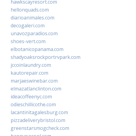
hawkscayresort.com
hellonquads.com
diarioanimales.com
decogaleri.com
unavozparadios.com
shoes-vert.com
elbotanicopanama.com
shadyoaksrockportrvpark.com
jccoinlaundry.com
kautorepair.com
marjaeswinebar.com
elmazatlanclinton.com
ideacoffeenyc.com
odieschillicothe.com
lacantinitagalesburg.com
pizzadeliverybristol.com
greenstarsmogcheck.com