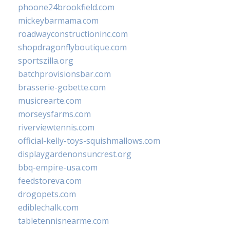
phoone24brookfield.com
mickeybarmama.com
roadwayconstructioninc.com
shopdragonflyboutique.com
sportszilla.org
batchprovisionsbar.com
brasserie-gobette.com
musicrearte.com
morseysfarms.com
riverviewtennis.com
official-kelly-toys-squishmallows.com
displaygardenonsuncrest.org
bbq-empire-usa.com
feedstoreva.com
drogopets.com
ediblechalk.com
tabletennisnearme.com