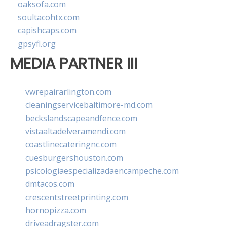
oaksofa.com
soultacohtx.com
capishcaps.com
gpsyfl.org
MEDIA PARTNER III
vwrepairarlington.com
cleaningservicebaltimore-md.com
beckslandscapeandfence.com
vistaaltadelveramendi.com
coastlinecateringnc.com
cuesburgershouston.com
psicologiaespecializadaencampeche.com
dmtacos.com
crescentstreetprinting.com
hornopizza.com
driveadragster.com