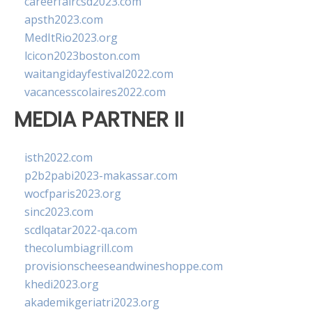
careerfaircsd2023.com
apsth2023.com
MedItRio2023.org
lcicon2023boston.com
waitangidayfestival2022.com
vacancesscolaires2022.com
MEDIA PARTNER II
isth2022.com
p2b2pabi2023-makassar.com
wocfparis2023.org
sinc2023.com
scdlqatar2022-qa.com
thecolumbiagrill.com
provisionscheeseandwineshoppe.com
khedi2023.org
akademikgeriatri2023.org