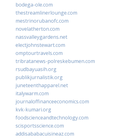
bodega-ole.com
thestreamlinerlounge.com
mestrinorubanofc.com
novelatherton.com
nassvalleygardens.net
electjohnstewart.com
omptourtravels.com
tribratanews-polreskebumen.com
rsudbayuasih.org
publikjurnalistik.org
juneteenthapparel.net
italywarm.com
journaloffinanceeconomics.com
kvk-kumari.org
foodscienceandtechnology.com
scisportsscience.com
addisababacuisineaz.com