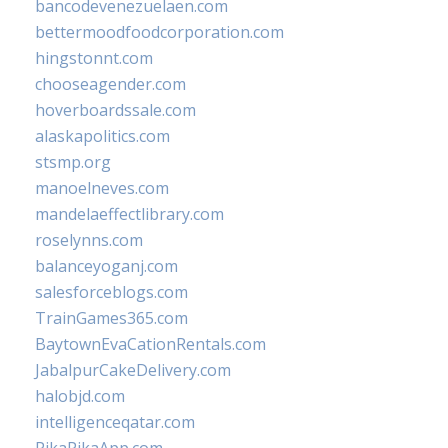
bancodevenezuelaen.com
bettermoodfoodcorporation.com
hingstonnt.com
chooseagender.com
hoverboardssale.com
alaskapolitics.com
stsmp.org
manoelneves.com
mandelaeffectlibrary.com
roselynns.com
balanceyoganj.com
salesforceblogs.com
TrainGames365.com
BaytownEvaCationRentals.com
JabalpurCakeDelivery.com
halobjd.com
intelligenceqatar.com