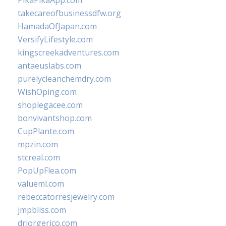
PikaPikaApp.com
takecareofbusinessdfw.org
HamadaOfJapan.com
VersifyLifestyle.com
kingscreekadventures.com
antaeuslabs.com
purelycleanchemdry.com
WishOping.com
shoplegacee.com
bonvivantshop.com
CupPlante.com
mpzin.com
stcreal.com
PopUpFlea.com
valueml.com
rebeccatorresjewelry.com
jmpbliss.com
drjorgerico.com