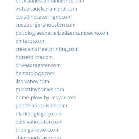
beckslandscapeandfence.com
vistaaltadelveramendi.com
coastlinecateringnc.com
cuesburgershouston.com
psicologiaespecializadaencampeche.com
dmtacos.com
crescentstreetprinting.com
hornopizza.com
driveadragster.com
hematologa.com
lizaivanov.com
guesttinyhomes.com
home-plow-by-meyer.com
palatelatincuisine.com
blackdoglegacy.com
eatvivahouston.com
thebigshowok.com
chimeandstave.com