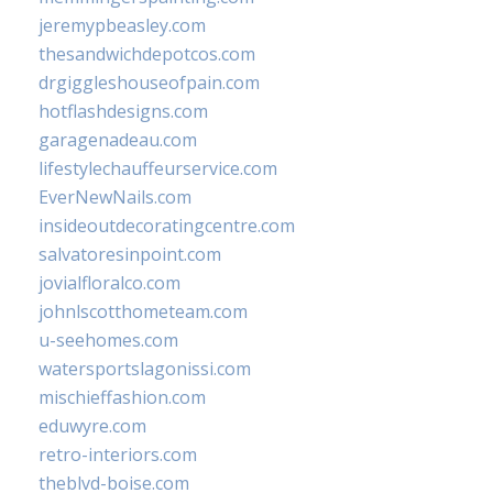
jeremypbeasley.com
thesandwichdepotcos.com
drgiggleshouseofpain.com
hotflashdesigns.com
garagenadeau.com
lifestylechauffeurservice.com
EverNewNails.com
insideoutdecoratingcentre.com
salvatoresinpoint.com
jovialfloralco.com
johnlscotthometeam.com
u-seehomes.com
watersportslagonissi.com
mischieffashion.com
eduwyre.com
retro-interiors.com
theblvd-boise.com