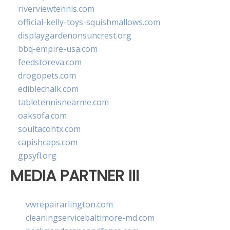
riverviewtennis.com
official-kelly-toys-squishmallows.com
displaygardenonsuncrest.org
bbq-empire-usa.com
feedstoreva.com
drogopets.com
ediblechalk.com
tabletennisnearme.com
oaksofa.com
soultacohtx.com
capishcaps.com
gpsyfl.org
MEDIA PARTNER III
vwrepairarlington.com
cleaningservicebaltimore-md.com