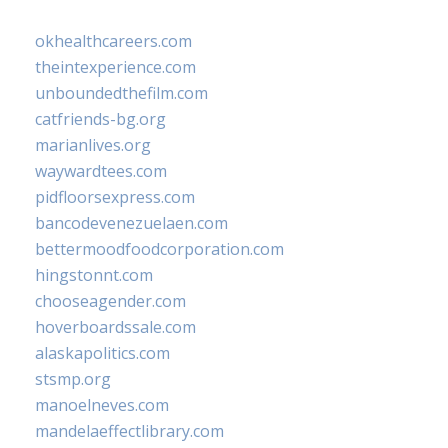
okhealthcareers.com
theintexperience.com
unboundedthefilm.com
catfriends-bg.org
marianlives.org
waywardtees.com
pidfloorsexpress.com
bancodevenezuelaen.com
bettermoodfoodcorporation.com
hingstonnt.com
chooseagender.com
hoverboardssale.com
alaskapolitics.com
stsmp.org
manoelneves.com
mandelaeffectlibrary.com