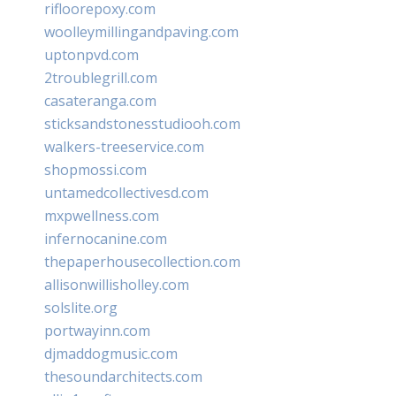
rifloorepoxy.com
woolleymillingandpaving.com
uptonpvd.com
2troublegrill.com
casateranga.com
sticksandstonesstudiooh.com
walkers-treeservice.com
shopmossi.com
untamedcollectivesd.com
mxpwellness.com
infernocanine.com
thepaperhousecollection.com
allisonwillisholley.com
solslite.org
portwayinn.com
djmaddogmusic.com
thesoundarchitects.com