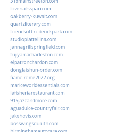
318mainstreet8h.com
lovenailsspari.com
oakberry-kuwait.com
quartzliterary.com
friendsofbroderickpark.com
studiopiattellina.com
jannagrillspringfield.com
fujiyamacharleston.com
elpatronchardon.com
donglaishun-order.com
fiamc-rome2022.org
mariceworldessentials.com
lafisheriarestaurant.com
915jazzandmore.com
aguadulce-countryfair.com
jakehovis.com
bosswingsduluth.com
birminghamautocare.com