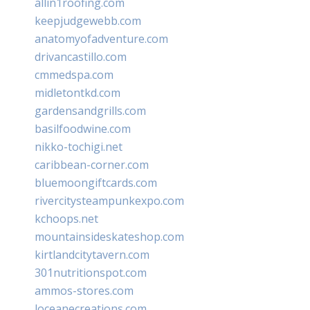
allin1roofing.com
keepjudgewebb.com
anatomyofadventure.com
drivancastillo.com
cmmedspa.com
midletontkd.com
gardensandgrills.com
basilfoodwine.com
nikko-tochigi.net
caribbean-corner.com
bluemoongiftcards.com
rivercitysteampunkexpo.com
kchoops.net
mountainsideskateshop.com
kirtlandcitytavern.com
301nutritionspot.com
ammos-stores.com
loceanecreations.com