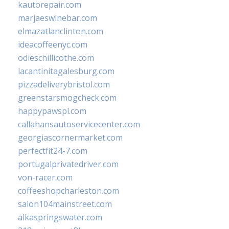
kautorepair.com
marjaeswinebar.com
elmazatlanclinton.com
ideacoffeenyc.com
odieschillicothe.com
lacantinitagalesburg.com
pizzadeliverybristol.com
greenstarsmogcheck.com
happypawspl.com
callahansautoservicecenter.com
georgiascornermarket.com
perfectfit24-7.com
portugalprivatedriver.com
von-racer.com
coffeeshopcharleston.com
salon104mainstreet.com
alkaspringswater.com