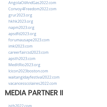
AngolaOilAndGas2022.com
Convoy4Freedom2022.com
grur2023.org
hkhk2023.org
napm2023.org
apsdfd2023.org
forumausape2023.com
imkl2023.com
careerfaircsd2023.com
apsth2023.com
MedItRio2023.org
lcicon2023boston.com
waitangidayfestival2022.com
vacancesscolaires2022.com
MEDIA PARTNER II
isth2022.com