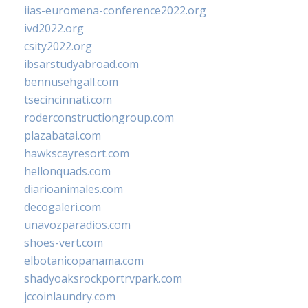
iias-euromena-conference2022.org
ivd2022.org
csity2022.org
ibsarstudyabroad.com
bennusehgall.com
tsecincinnati.com
roderconstructiongroup.com
plazabatai.com
hawkscayresort.com
hellonquads.com
diarioanimales.com
decogaleri.com
unavozparadios.com
shoes-vert.com
elbotanicopanama.com
shadyoaksrockportrvpark.com
jccoinlaundry.com