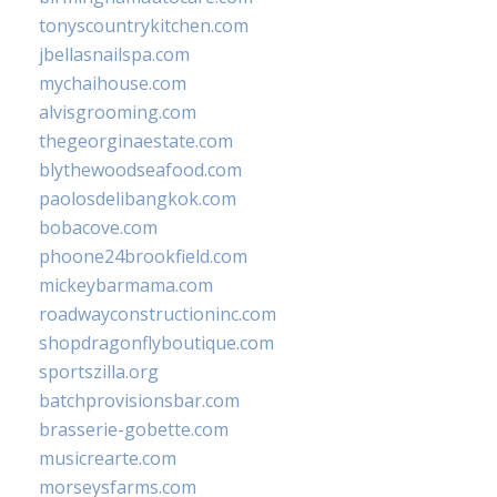
tonyscountrykitchen.com
jbellasnailspa.com
mychaihouse.com
alvisgrooming.com
thegeorginaestate.com
blythewoodseafood.com
paolosdelibangkok.com
bobacove.com
phoone24brookfield.com
mickeybarmama.com
roadwayconstructioninc.com
shopdragonflyboutique.com
sportszilla.org
batchprovisionsbar.com
brasserie-gobette.com
musicrearte.com
morseysfarms.com