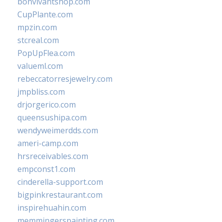
bonvivantshop.com
CupPlante.com
mpzin.com
stcreal.com
PopUpFlea.com
valueml.com
rebeccatorresjewelry.com
jmpbliss.com
drjorgerico.com
queensushipa.com
wendyweimerdds.com
ameri-camp.com
hrsreceivables.com
empconst1.com
cinderella-support.com
bigpinkrestaurant.com
inspirehuahin.com
memmingerspainting.com