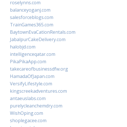
roselynns.com
balanceyoganj.com
salesforceblogs.com
TrainGames365.com
BaytownEvaCationRentals.com
JabalpurCakeDelivery.com
halobjd.com
intelligenceqatar.com
PikaPikaApp.com
takecareofbusinessdfw.org
HamadaOfJapan.com
VersifyLifestyle.com
kingscreekadventures.com
antaeuslabs.com
purelycleanchemdry.com
WishOping.com
shoplegacee.com