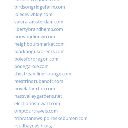
birdsongridgefarm.com
joiedevivblog.com
valera-amsterdam.com
libertybrandhemp.com
norwoodinnwi.com
neighboursmarket.com
blackanguscareers.com
bolesfororegon.com
bodega-ole.com
thestreamlinerlounge.com
mestrinorubanofc.com
novelatherton.com
nassvalleygardens.net
electjohnstewart.com
omptourtravels.com
tribratanews-polreskebumen.com
rsudbayuasih.org