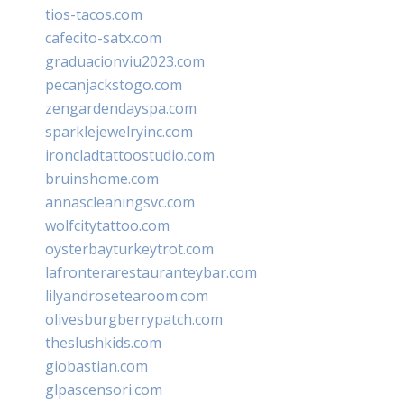
tios-tacos.com
cafecito-satx.com
graduacionviu2023.com
pecanjackstogo.com
zengardendayspa.com
sparklejewelryinc.com
ironcladtattoostudio.com
bruinshome.com
annascleaningsvc.com
wolfcitytattoo.com
oysterbayturkeytrot.com
lafronterarestauranteybar.com
lilyandrosetearoom.com
olivesburgberrypatch.com
theslushkids.com
giobastian.com
glpascensori.com