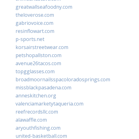
greatwallseafoodny.com
theloverose.com
gabriovoice.com
resinflowart.com
p-sports.net
korsairstreetwear.com
petshopallston.com
avenue26tacos.com
topgglasses.com
broadmoornailsspacoloradosprings.com
missblackpasadena.com
anneskitchen.org
valenciamarketytaqueria.com
reefrecordsllc.com
alawaffle.com
aryouthfishing.com
united-basketball.com