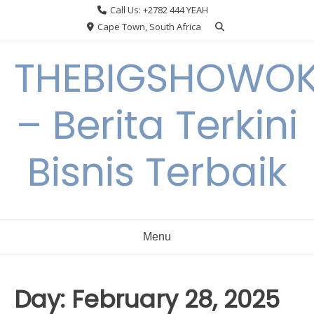
Skip
Call Us: +2782 444 YEAH
to
Cape Town, South Africa
content
THEBIGSHOWO
– Berita Terkini
Bisnis Terbaik
Menu
Day:
February 28, 2025