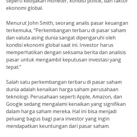
seperti kebijakan moneter, kondisi politik, dan faktor
ekonomi global.
Menurut John Smith, seorang analis pasar keuangan
terkemuka, “Perkembangan terbaru di pasar saham
dan valuta asing dunia sangat dipengaruhi oleh
kondisi ekonomi global saat ini. Investor harus
memperhatikan dengan seksama berita dan analisis
pasar untuk mengambil keputusan investasi yang
tepat.”
Salah satu perkembangan terbaru di pasar saham
dunia adalah kenaikan harga saham perusahaan
teknologi. Perusahaan seperti Apple, Amazon, dan
Google sedang mengalami kenaikan yang signifikan
dalam harga saham mereka. Hal ini bisa menjadi
peluang bagus bagi para investor yang ingin
mendapatkan keuntungan dari pasar saham.