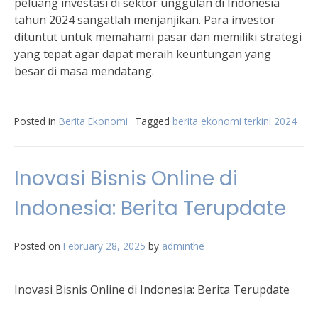
peluang investasi di sektor unggulan di Indonesia
tahun 2024 sangatlah menjanjikan. Para investor
dituntut untuk memahami pasar dan memiliki strategi
yang tepat agar dapat meraih keuntungan yang
besar di masa mendatang.
Posted in
Berita Ekonomi
Tagged
berita ekonomi terkini 2024
Inovasi Bisnis Online di
Indonesia: Berita Terupdate
Posted on
February 28, 2025
by
adminthe
Inovasi Bisnis Online di Indonesia: Berita Terupdate