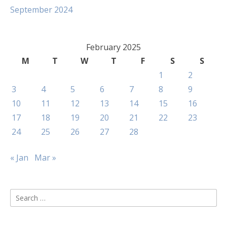
September 2024
February 2025
M
T
W
T
F
S
S
1
2
3
4
5
6
7
8
9
10
11
12
13
14
15
16
17
18
19
20
21
22
23
24
25
26
27
28
« Jan
Mar »
Search
for: