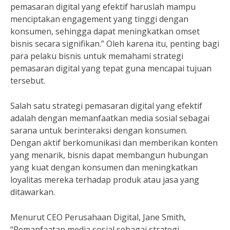
pemasaran digital yang efektif haruslah mampu
menciptakan engagement yang tinggi dengan
konsumen, sehingga dapat meningkatkan omset
bisnis secara signifikan.” Oleh karena itu, penting bagi
para pelaku bisnis untuk memahami strategi
pemasaran digital yang tepat guna mencapai tujuan
tersebut.
Salah satu strategi pemasaran digital yang efektif
adalah dengan memanfaatkan media sosial sebagai
sarana untuk berinteraksi dengan konsumen.
Dengan aktif berkomunikasi dan memberikan konten
yang menarik, bisnis dapat membangun hubungan
yang kuat dengan konsumen dan meningkatkan
loyalitas mereka terhadap produk atau jasa yang
ditawarkan.
Menurut CEO Perusahaan Digital, Jane Smith,
“Pemanfaatan media sosial sebagai strategi