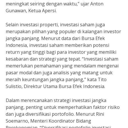
meningkat seiring dengan waktu,” ujar Anton
Gunawan, Ketua Apersi.
Selain investasi properti, investasi saham juga
merupakan pilihan yang populer di kalangan investor
jangka panjang. Menurut data dari Bursa Efek
Indonesia, investasi saham memberikan potensi
return yang tinggi bagi para investor yang memiliki
kesabaran dan strategi yang tepat. “Investasi saham
memerlukan pemahaman yang mendalam mengenai
pasar modal dan juga analisis yang matang untuk
meraih keuntungan jangka panjang,” kata Tito
Sulistio, Direktur Utama Bursa Efek Indonesia.
Dalam merencanakan strategi investasi jangka
panjang, penting untuk memperhatikan faktor risiko
dan juga diversifikasi portofolio. Menurut Rini
Soemarno, Menteri Koordinator Bidang
Perekonomian, “Diversifikasi portofolio investasi