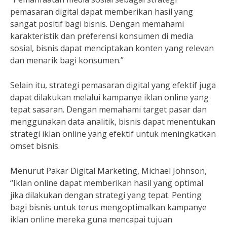
pemasaran digital dapat memberikan hasil yang
sangat positif bagi bisnis. Dengan memahami
karakteristik dan preferensi konsumen di media
sosial, bisnis dapat menciptakan konten yang relevan
dan menarik bagi konsumen.”
Selain itu, strategi pemasaran digital yang efektif juga
dapat dilakukan melalui kampanye iklan online yang
tepat sasaran. Dengan memahami target pasar dan
menggunakan data analitik, bisnis dapat menentukan
strategi iklan online yang efektif untuk meningkatkan
omset bisnis.
Menurut Pakar Digital Marketing, Michael Johnson,
“Iklan online dapat memberikan hasil yang optimal
jika dilakukan dengan strategi yang tepat. Penting
bagi bisnis untuk terus mengoptimalkan kampanye
iklan online mereka guna mencapai tujuan