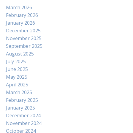
March 2026
February 2026
January 2026
December 2025
November 2025
September 2025
August 2025
July 2025
June 2025
May 2025
April 2025
March 2025
February 2025
January 2025
December 2024
November 2024
October 2024