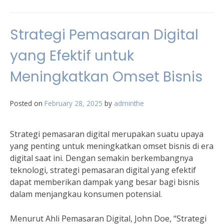
Strategi Pemasaran Digital
yang Efektif untuk
Meningkatkan Omset Bisnis
Posted on
February 28, 2025
by
adminthe
Strategi pemasaran digital merupakan suatu upaya
yang penting untuk meningkatkan omset bisnis di era
digital saat ini. Dengan semakin berkembangnya
teknologi, strategi pemasaran digital yang efektif
dapat memberikan dampak yang besar bagi bisnis
dalam menjangkau konsumen potensial.
Menurut Ahli Pemasaran Digital, John Doe, “Strategi