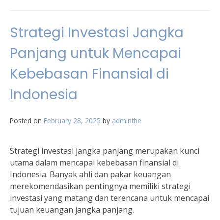
Strategi Investasi Jangka
Panjang untuk Mencapai
Kebebasan Finansial di
Indonesia
Posted on
February 28, 2025
by
adminthe
Strategi investasi jangka panjang merupakan kunci
utama dalam mencapai kebebasan finansial di
Indonesia. Banyak ahli dan pakar keuangan
merekomendasikan pentingnya memiliki strategi
investasi yang matang dan terencana untuk mencapai
tujuan keuangan jangka panjang.