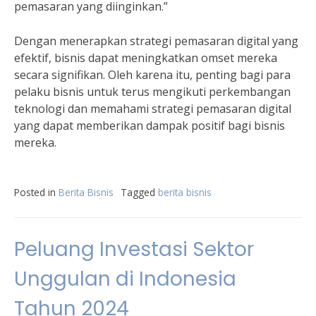
pemasaran yang diinginkan.”
Dengan menerapkan strategi pemasaran digital yang
efektif, bisnis dapat meningkatkan omset mereka
secara signifikan. Oleh karena itu, penting bagi para
pelaku bisnis untuk terus mengikuti perkembangan
teknologi dan memahami strategi pemasaran digital
yang dapat memberikan dampak positif bagi bisnis
mereka.
Posted in
Berita Bisnis
Tagged
berita bisnis
Peluang Investasi Sektor
Unggulan di Indonesia
Tahun 2024