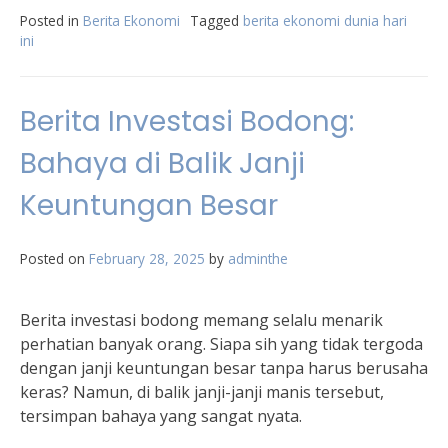
Posted in
Berita Ekonomi
Tagged
berita ekonomi dunia hari
ini
Berita Investasi Bodong:
Bahaya di Balik Janji
Keuntungan Besar
Posted on
February 28, 2025
by
adminthe
Berita investasi bodong memang selalu menarik
perhatian banyak orang. Siapa sih yang tidak tergoda
dengan janji keuntungan besar tanpa harus berusaha
keras? Namun, di balik janji-janji manis tersebut,
tersimpan bahaya yang sangat nyata.