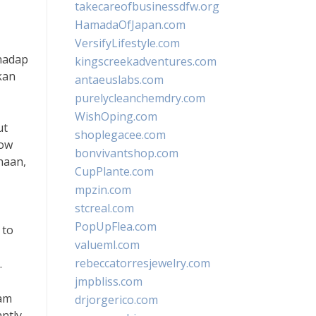
takecareofbusinessdfw.org
HamadaOfJapan.com
VersifyLifestyle.com
hadap
kingscreekadventures.com
kan
antaeuslabs.com
purelycleanchemdry.com
WishOping.com
ut
shoplegacee.com
low
bonvivantshop.com
haan,
CupPlante.com
mpzin.com
stcreal.com
PopUpFlea.com
 to
valueml.com
rebeccatorresjewelry.com
.
jmpbliss.com
ham
drjorgerico.com
antly