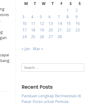
M
T
W
T
F
S
S
ang
1
2
isnis
3
4
5
6
7
8
9
.
10
11
12
13
14
15
16
17
18
19
20
21
22
23
ng
24
25
26
27
28
ngan
« Jan
Mar »
capai
embang
Search
for:
Recent Posts
Panduan Lengkap Berinvestasi di
Pasar Forex untuk Pemula