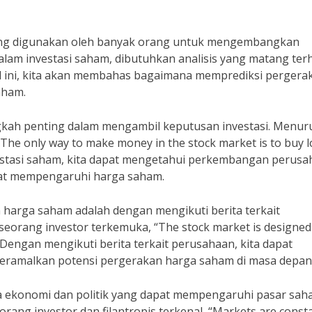
yang digunakan oleh banyak orang untuk mengembangkan
lam investasi saham, dibutuhkan analisis yang matang ter
kel ini, kita akan membahas bagaimana memprediksi pergera
aham.
ngkah penting dalam mengambil keputusan investasi. Menur
“The only way to make money in the stock market is to buy 
nvestasi saham, kita dapat mengetahui perkembangan perusa
apat mempengaruhi harga saham.
 harga saham adalah dengan mengikuti berita terkait
seorang investor terkemuka, “The stock market is designed
” Dengan mengikuti berita terkait perusahaan, kita dapat
eramalkan potensi pergerakan harga saham di masa depan
ita ekonomi dan politik yang dapat mempengaruhi pasar sa
ang investor dan filantropis terkenal, “Markets are const