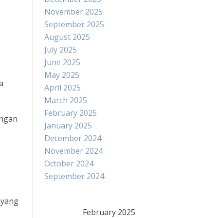
November 2025
September 2025
August 2025
July 2025
June 2025
May 2025
a
April 2025
March 2025
February 2025
angan
January 2025
December 2024
,
November 2024
October 2024
September 2024
 yang
February 2025